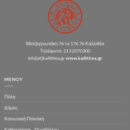
καταστάσεων
κ.α.)
Ματζαγριωτάκη 76 τ.κ 176 76 Καλλιθέα
Τηλέφωνο: 213 2070300
info[at]kallithea.gr
www.kallithea.gr
MENOY
Πόλη
Δήμος
Κοινωνική Πολιτική
Καθαριότητα – Περιβάλλον