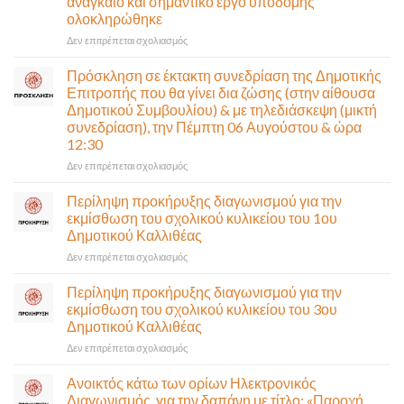
αναγκαίο και σημαντικό έργο υποδομής
ολοκληρώθηκε
στο
Δεν επιτρέπεται σχολιασμός
Παραδίδεται
στην
Πρόσκληση σε έκτακτη συνεδρίαση της Δημοτικής
κυκλοφορία
Επιτροπής που θα γίνει δια ζώσης (στην αίθουσα
η
Δημοτικού Συμβουλίου) & με τηλεδιάσκεψη (μικτή
Παλαιά
συνεδρίαση), την Πέμπτη 06 Αυγούστου & ώρα
Παραλιακή
12:30
(Λ.
Ποσειδώνος)
στο
Δεν επιτρέπεται σχολιασμός
τη
Πρόσκληση
Δευτέρα
σε
Περίληψη προκήρυξης διαγωνισμού για την
10
έκτακτη
εκμίσθωση του σχολικού κυλικείου του 1ου
Αυγούστου-
συνεδρίαση
Δημοτικού Καλλιθέας
Ένα
της
αναγκαίο
στο
Δεν επιτρέπεται σχολιασμός
Δημοτικής
και
Περίληψη
Επιτροπής
σημαντικό
προκήρυξης
που
Περίληψη προκήρυξης διαγωνισμού για την
έργο
διαγωνισμού
θα
εκμίσθωση του σχολικού κυλικείου του 3ου
υποδομής
για
γίνει
Δημοτικού Καλλιθέας
ολοκληρώθηκε
την
δια
στο
Δεν επιτρέπεται σχολιασμός
εκμίσθωση
ζώσης
Περίληψη
του
(στην
προκήρυξης
σχολικού
αίθουσα
Ανοικτός κάτω των ορίων Ηλεκτρονικός
διαγωνισμού
κυλικείου
Δημοτικού
Διαγωνισμός, για την δαπάνη με τίτλο: «Παροχή