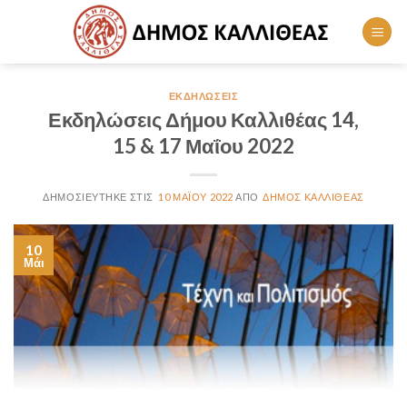
Skip
to
content
ΕΚΔΗΛΏΣΕΙΣ
Εκδηλώσεις Δήμου Καλλιθέας 14,
15 & 17 Μαΐου 2022
10 ΜΑΪ́ΟΥ 2022
ΔΉΜΟΣ ΚΑΛΛΙΘΈΑΣ
10
Μάι