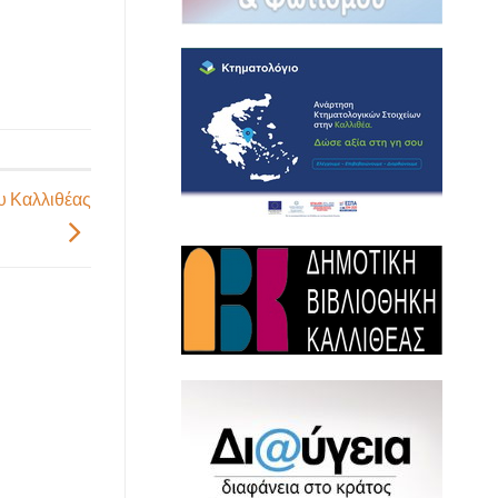
υ Καλλιθέας