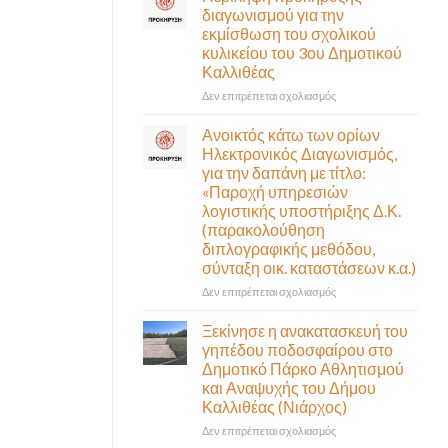
δια
διαγωνισμού
διαγωνισμού για την
ζώσης
για
εκμίσθωση του σχολικού
(στην
την
κυλικείου του 3ου Δημοτικού
αίθουσα
εκμίσθωση
Καλλιθέας
Δημοτικού
του
Συμβουλίου)
σχολικού
στο
Δεν επιτρέπεται σχολιασμός
&
κυλικείου
Περίληψη
με
του
προκήρυξης
Ανοικτός κάτω των ορίων
τηλεδιάσκεψη
1ου
διαγωνισμού
Ηλεκτρονικός Διαγωνισμός,
(μικτή
Δημοτικού
για
για την δαπάνη με τίτλο:
συνεδρίαση),
Καλλιθέας
την
«Παροχή υπηρεσιών
την
εκμίσθωση
λογιστικής υποστήριξης Δ.Κ.
Πέμπτη
του
06
(παρακολούθηση
σχολικού
Αυγούστου
διπλογραφικής μεθόδου,
κυλικείου
&
σύνταξη οικ. καταστάσεων κ.α.)
του
ώρα
3ου
στο
Δεν επιτρέπεται σχολιασμός
12:30
Δημοτικού
Ανοικτός
Καλλιθέας
κάτω
Ξεκίνησε η ανακατασκευή του
των
γηπέδου ποδοσφαίρου στο
ορίων
Δημοτικό Πάρκο Αθλητισμού
Ηλεκτρονικός
και Αναψυχής του Δήμου
Διαγωνισμός,
Καλλιθέας (Νιάρχος)
για
την
στο
Δεν επιτρέπεται σχολιασμός
δαπάνη
Ξεκίνησε