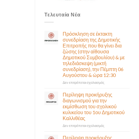
Τελευταία Νέα
Πρόσκληση σε έκτακτη
συνεδρίαση της Δημοτικής
Επιτροπής που θα γίνει δια
ζώσης (στην αίθουσα
Δημοτικού Συμβουλίου) & με
τηλεδιάσκεψη (μικτή
συνεδρίαση), την Πέμπτη 06
Αυγούστου & ώρα 12:30
στο
Δεν επιτρέπεται σχολιασμός
Πρόσκληση
σε
Περίληψη προκήρυξης
έκτακτη
διαγωνισμού για την
συνεδρίαση
εκμίσθωση του σχολικού
της
κυλικείου του 1ου Δημοτικού
Δημοτικής
Καλλιθέας
Επιτροπής
που
στο
Δεν επιτρέπεται σχολιασμός
θα
Περίληψη
γίνει
προκήρυξης
Περίληψη προκήρυξης