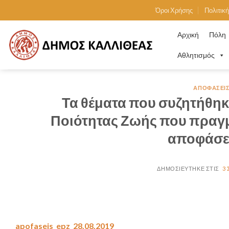
Skip
Όροι Χρήσης
Πολιτικ
to
content
Αρχική
Πόλη
Αθλητισμός
ΑΠΟΦΆΣΕΙΣ
Τα θέματα που συζητήθηκ
Ποιότητας Ζωής που πραγμ
αποφάσε
3
apofaseis_epz_28.08.2019