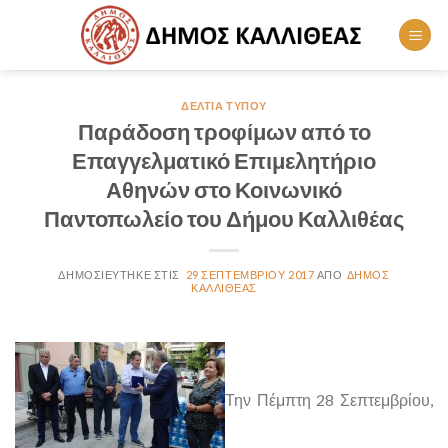
Skip
to
content
ΔΕΛΤΊΑ ΤΎΠΟΥ
Παράδοση τροφίμων από το
Επαγγελματικό Επιμελητήριο
Αθηνών στο Κοινωνικό
Παντοπωλείο του Δήμου Καλλιθέας
29 ΣΕΠΤΕΜΒΡΊΟΥ 2017
ΔΉΜΟΣ
ΚΑΛΛΙΘΈΑΣ
Την Πέμπτη 28 Σεπτεμβρίου,