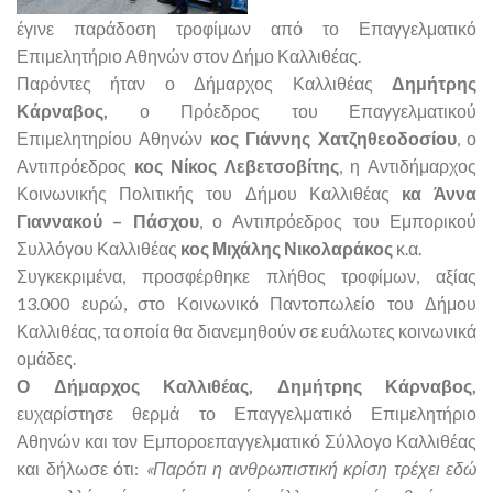
έγινε παράδοση τροφίμων από το Επαγγελματικό
Επιμελητήριο Αθηνών στον Δήμο Καλλιθέας.
Παρόντες ήταν ο Δήμαρχος Καλλιθέας
Δημήτρης
Κάρναβος,
ο Πρόεδρος του Επαγγελματικού
Επιμελητηρίου Αθηνών
κος Γιάννης Χατζηθεοδοσίου
, ο
Αντιπρόεδρος
κος Νίκος Λεβετσοβίτης
, η Αντιδήμαρχος
Κοινωνικής Πολιτικής του Δήμου Καλλιθέας
κα Άννα
Γιαννακού – Πάσχου
, ο Αντιπρόεδρος του Εμπορικού
Συλλόγου Καλλιθέας
κος Μιχάλης Νικολαράκος
κ.α.
Συγκεκριμένα, προσφέρθηκε πλήθος τροφίμων, αξίας
13.000 ευρώ, στο Κοινωνικό Παντοπωλείο του Δήμου
Καλλιθέας, τα οποία θα διανεμηθούν σε ευάλωτες κοινωνικά
ομάδες.
Ο Δήμαρχος Καλλιθέας, Δημήτρης Κάρναβος,
ευχαρίστησε θερμά το Επαγγελματικό Επιμελητήριο
Αθηνών και τον Εμποροεπαγγελματικό Σύλλογο Καλλιθέας
και δήλωσε ότι:
«Παρότι η ανθρωπιστική κρίση τρέχει εδώ