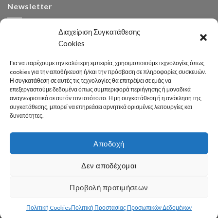
Newsletter
Διαχείριση Συγκατάθεσης
Cookies
Για να παρέχουμε την καλύτερη εμπειρία, χρησιμοποιούμε τεχνολογίες όπως
cookies για την αποθήκευση ή/και την πρόσβαση σε πληροφορίες συσκευών.
Η συγκατάθεση σε αυτές τις τεχνολογίες θα επιτρέψει σε εμάς να
Αναζήτηση
επεξεργαστούμε δεδομένα όπως συμπεριφορά περιήγησης ή μοναδικά
αναγνωριστικά σε αυτόν τον ιστότοπο. Η μη συγκατάθεση ή η ανάκληση της
συγκατάθεσης, μπορεί να επηρεάσει αρνητικά ορισμένες λειτουργίες και
δυνατότητες.
Αποδοχή
Developed 2026 by
enginius.gr
Δεν αποδέχομαι
Πόλη
Δήμος
Κοινωνική Πολιτική
Καθαριότητα – Περιβάλλον
Πράσινο
Πολιτισμός – Παιδεία
Αθλητισμός
Γραφείο Τύπου
Προβολή προτιμήσεων
Χρήσιμες Πληροφορίες
Επικοινωνία
© Δήμος Καλλιθέας
Πολιτική Cookies
Πολιτική Προστασίας Προσωπικών Δεδομένων