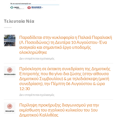
Τελευταία Νέα
Παραδίδεται στην κυκλοφορία η Παλαιά Παραλιακή
(Λ. Ποσειδώνος) τη Δευτέρα 10 Αυγούστου-Ένα
αναγκαίο και σημαντικό έργο υποδομής
ολοκληρώθηκε
στο
Δεν επιτρέπεται σχολιασμός
Παραδίδεται
στην
Πρόσκληση σε έκτακτη συνεδρίαση της Δημοτικής
κυκλοφορία
Επιτροπής που θα γίνει δια ζώσης (στην αίθουσα
η
Δημοτικού Συμβουλίου) & με τηλεδιάσκεψη (μικτή
Παλαιά
συνεδρίαση), την Πέμπτη 06 Αυγούστου & ώρα
Παραλιακή
12:30
(Λ.
Ποσειδώνος)
στο
Δεν επιτρέπεται σχολιασμός
τη
Πρόσκληση
Δευτέρα
σε
Περίληψη προκήρυξης διαγωνισμού για την
10
έκτακτη
εκμίσθωση του σχολικού κυλικείου του 1ου
Αυγούστου-
συνεδρίαση
Δημοτικού Καλλιθέας
Ένα
της