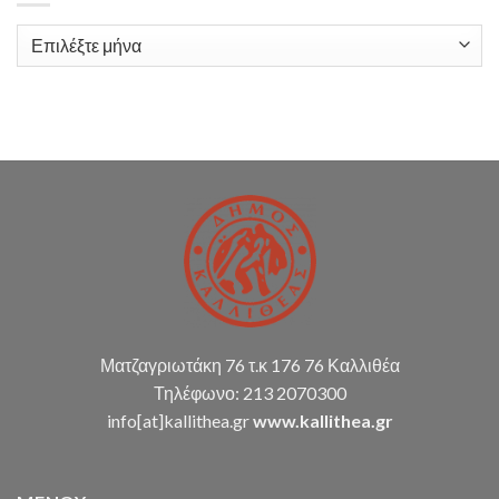
«Παροχή
υπηρεσιών
Ιστορικό
λογιστικής
υποστήριξης
Δ.Κ.
(παρακολούθηση
διπλογραφικής
μεθόδου,
σύνταξη
οικ.
καταστάσεων
κ.α.)
Ματζαγριωτάκη 76 τ.κ 176 76 Καλλιθέα
Τηλέφωνο: 213 2070300
info[at]kallithea.gr
www.kallithea.gr