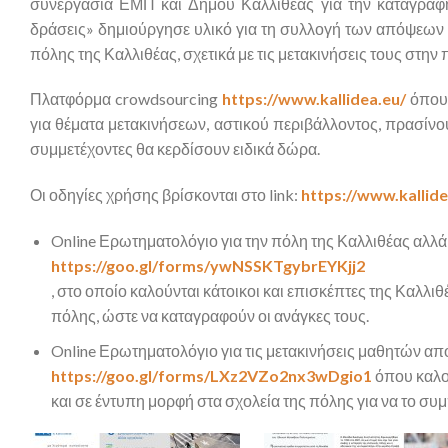
συνεργασία ΕΜΠ και Δήμου Καλλιθέας για την καταγραφή
δράσεις» δημιούργησε υλικό για τη συλλογή των απόψεων
πόλης της Καλλιθέας, σχετικά με τις μετακινήσεις τους στην 
Πλατφόρμα crowdsourcing
https://www.kallidea.eu/
όπου 
για θέματα μετακινήσεων, αστικού περιβάλλοντος, πρασίνο
συμμετέχοντες θα κερδίσουν ειδικά δώρα.
Οι οδηγίες χρήσης βρίσκονται στο link:
https://www.kallid
Online Ερωτηματολόγιο για την πόλη της Καλλιθέας αλλά 
https://goo.gl/forms/ywNSSKTgybrEYKjj2
, στο οποίο καλούνται κάτοικοι και επισκέπτες της Καλλι
πόλης, ώστε να καταγραφούν οι ανάγκες τους.
Online Ερωτηματολόγιο για τις μετακινήσεις μαθητών από
https://goo.gl/forms/LXz2VZo2nx3wDgio1
όπου καλο
και σε έντυπη μορφή στα σχολεία της πόλης για να το συ