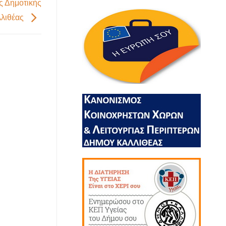
ς Δημοτικής
λλιθέας