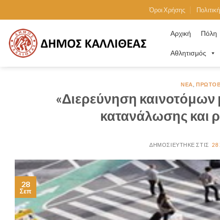
Skip
Όροι Χρήσης
Πολιτικ
to
content
Αρχική
Πόλη
Αθλητισμός
ΝΈΑ
,
ΠΡΩΤΟΒΟ
«Διερεύνηση καινοτόμων 
κατανάλωσης και ρ
28
28
Σεπ