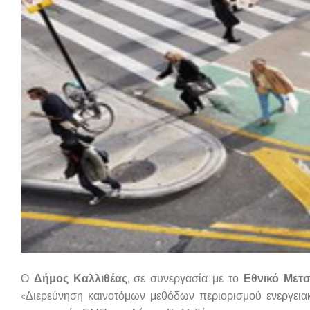
Ο
Δήμος Καλλιθέας
, σε συνεργασία με το
Εθνικό Μετσ
«Διερεύνηση καινοτόμων μεθόδων περιορισμού ενεργειακ