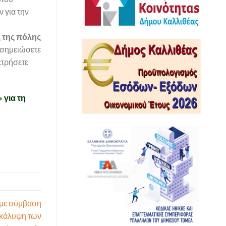
 για την
ς
της πόλης
 σημειώσετε
ετρήσετε
 για τη
 με σύμβαση
ν κάλυψη των