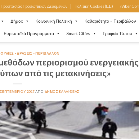
ή Προστασίας Προσωπικών Δεδομένων
Πολιτική Cookies (ΕΕ)
«Viber Co
Δήμος
Κοινωνική Πολιτική
Καθαριότητα – Περιβάλλον
Ευρωπαϊκά Προγράμματα
Smart Cities
Γραφείο Τύπου
ΥΛΊΕΣ - ΔΡΆΣΕΙΣ - ΠΕΡΙΒΆΛΛΟΝ
μεθόδων περιορισμού ενεργειακής
ύπων από τις μετακινήσεις»
 ΣΕΠΤΕΜΒΡΊΟΥ 2017
ΔΉΜΟΣ ΚΑΛΛΙΘΈΑΣ