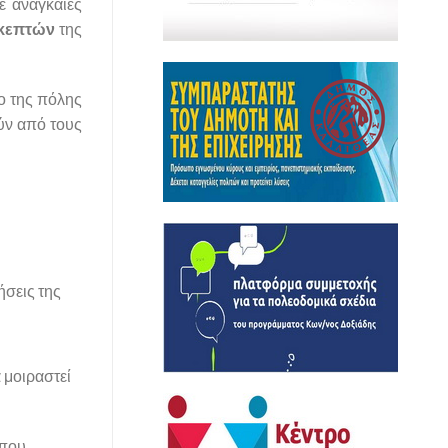
ε αναγκαίες
κεπτών
της
ο της πόλης
ύν από τους
ήσεις της
 μοιραστεί
όπου