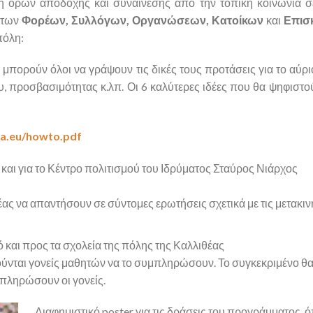
 όρων αποδοχής και συναίνεσης από την τοπική κοινωνία σ
 των
Φορέων, Συλλόγων, Οργανώσεων, Κατοίκων
και
Επισ
πόλη:
μπορούν όλοι να γράψουν τις δικές τους προτάσεις για το αύρι
υ, προσβασιμότητας κ.λπ. Οι 6 καλύτερες ιδέες που θα ψηφιστο
ea.eu/howto.pdf
και για το Κέντρο πολιτισμού του Ιδρύματος Σταύρος Νιάρχος
θέας να απαντήσουν σε σύντομες ερωτήσεις σχετικά με τις μετακιν
 και προς τα σχολεία της πόλης της Καλλιθέας
ύνται γονείς μαθητών να το συμπληρώσουν. Το συγκεκριμένο θα
μπληρώσουν οι γονείς.
Διαφημιστικό poster για τις δράσεις του προγράμματος, 