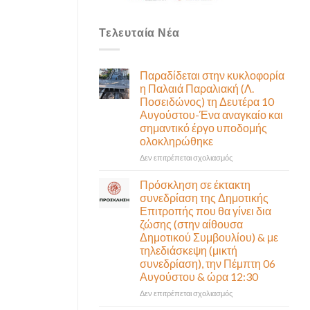
Τελευταία Νέα
Παραδίδεται στην κυκλοφορία
η Παλαιά Παραλιακή (Λ.
Ποσειδώνος) τη Δευτέρα 10
Αυγούστου-Ένα αναγκαίο και
σημαντικό έργο υποδομής
ολοκληρώθηκε
στο
Δεν επιτρέπεται σχολιασμός
Παραδίδεται
στην
Πρόσκληση σε έκτακτη
κυκλοφορία
συνεδρίαση της Δημοτικής
η
Επιτροπής που θα γίνει δια
Παλαιά
ζώσης (στην αίθουσα
Παραλιακή
Δημοτικού Συμβουλίου) & με
(Λ.
τηλεδιάσκεψη (μικτή
Ποσειδώνος)
συνεδρίαση), την Πέμπτη 06
τη
Αυγούστου & ώρα 12:30
Δευτέρα
10
στο
Δεν επιτρέπεται σχολιασμός
Αυγούστου-
Πρόσκληση
Ένα