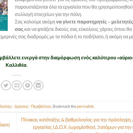
παρουσιάζονται όλα τα εργαλεία που θα χρησιμοποιηθούν
συλλογή στοιχείων για την πόλη.
Σας καλούμε ακόμη
να γίνετε παρατηρητές – μελετητέ
σας
και να φτιάξετε δικούς σας εύκολους χάρτες όπου θα
ημερινές σας διαδρομές με τα πόδια ή το ποδήλατο, ή ακόμη να μ
συμβάλλετε ενεργά στην διαμόρφωση ενός καλύτερου «αύριο»
Καλλιθέα.
ουλίες - Δράσεις - Περιβάλλον
. Bookmark the
permalink
.
Πίνακας κατάταξης & βαθμολογίας για την πρόσληψη,
ρίαση
εργασίας Ι.Δ.Ο.Χ. (ωρομίσθιοι), 3 ατόμων για τη