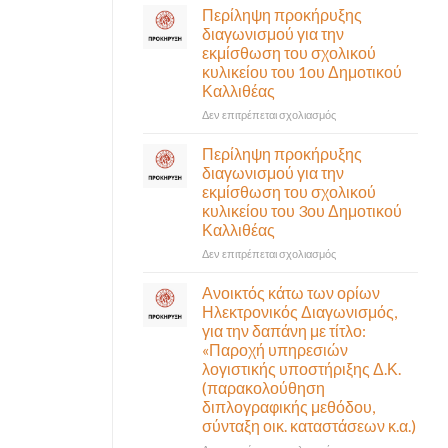
σε
Περίληψη προκήρυξης
αναγκαίο
έκτακτη
διαγωνισμού για την
και
συνεδρίαση
εκμίσθωση του σχολικού
σημαντικό
της
έργο
κυλικείου του 1ου Δημοτικού
Δημοτικής
υποδομής
Καλλιθέας
Επιτροπής
ολοκληρώθηκε
που
στο
Δεν επιτρέπεται σχολιασμός
θα
Περίληψη
γίνει
προκήρυξης
Περίληψη προκήρυξης
δια
διαγωνισμού
διαγωνισμού για την
ζώσης
για
εκμίσθωση του σχολικού
(στην
την
κυλικείου του 3ου Δημοτικού
αίθουσα
εκμίσθωση
Καλλιθέας
Δημοτικού
του
Συμβουλίου)
σχολικού
στο
Δεν επιτρέπεται σχολιασμός
&
κυλικείου
Περίληψη
με
του
προκήρυξης
Ανοικτός κάτω των ορίων
τηλεδιάσκεψη
1ου
διαγωνισμού
Ηλεκτρονικός Διαγωνισμός,
(μικτή
Δημοτικού
για
για την δαπάνη με τίτλο:
συνεδρίαση),
Καλλιθέας
την
«Παροχή υπηρεσιών
την
εκμίσθωση
λογιστικής υποστήριξης Δ.Κ.
Πέμπτη
του
06
(παρακολούθηση
σχολικού
Αυγούστου
διπλογραφικής μεθόδου,
κυλικείου
&
σύνταξη οικ. καταστάσεων κ.α.)
του
ώρα
3ου