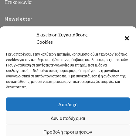
Επικοινωνία
Newsletter
Διαχείριση Συγκατάθεσης
Cookies
Για να παρέχουμε την καλύτερη εμπειρία, χρησιμοποιούμε τεχνολογίες όπως
cookies για την αποθήκευση ή/και την πρόσβαση σε πληροφορίες συσκευών.
Η συγκατάθεση σε αυτές τις τεχνολογίες θα επιτρέψει σε εμάς να
Αναζήτηση
επεξεργαστούμε δεδομένα όπως συμπεριφορά περιήγησης ή μοναδικά
αναγνωριστικά σε αυτόν τον ιστότοπο. Η μη συγκατάθεση ή η ανάκληση της
συγκατάθεσης, μπορεί να επηρεάσει αρνητικά ορισμένες λειτουργίες και
δυνατότητες.
Αποδοχή
Developed 2026 by
enginius.gr
Δεν αποδέχομαι
Πόλη
Δήμος
Κοινωνική Πολιτική
Καθαριότητα – Περιβάλλον
Πράσινο
Πολιτισμός – Παιδεία
Αθλητισμός
Γραφείο Τύπου
Προβολή προτιμήσεων
Χρήσιμες Πληροφορίες
Επικοινωνία