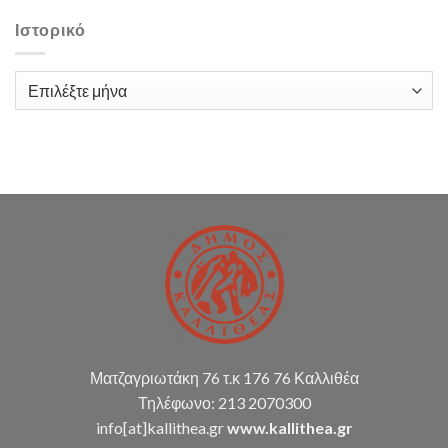
δαπάνη
με
Ιστορικό
τίτλο:
«Παροχή
υπηρεσιών
Ιστορικό
λογιστικής
υποστήριξης
Δ.Κ.
(παρακολούθηση
διπλογραφικής
μεθόδου,
σύνταξη
οικ.
καταστάσεων
κ.α.)
Ματζαγριωτάκη 76 τ.κ 176 76 Καλλιθέα
Τηλέφωνο: 213 2070300
info[at]kallithea.gr
www.kallithea.gr