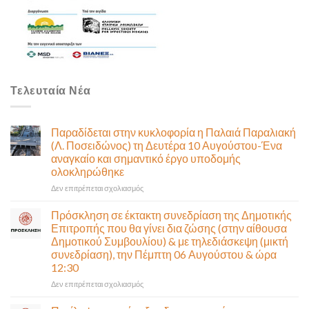
Τελευταία Νέα
Παραδίδεται στην κυκλοφορία η Παλαιά Παραλιακή
(Λ. Ποσειδώνος) τη Δευτέρα 10 Αυγούστου-Ένα
αναγκαίο και σημαντικό έργο υποδομής
ολοκληρώθηκε
στο
Δεν επιτρέπεται σχολιασμός
Παραδίδεται
στην
Πρόσκληση σε έκτακτη συνεδρίαση της Δημοτικής
κυκλοφορία
Επιτροπής που θα γίνει δια ζώσης (στην αίθουσα
η
Δημοτικού Συμβουλίου) & με τηλεδιάσκεψη (μικτή
Παλαιά
συνεδρίαση), την Πέμπτη 06 Αυγούστου & ώρα
Παραλιακή
12:30
(Λ.
Ποσειδώνος)
στο
Δεν επιτρέπεται σχολιασμός
τη
Πρόσκληση
Δευτέρα
σε