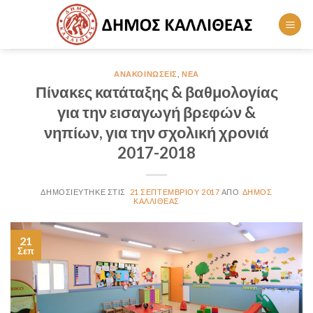
Skip
to
content
ΑΝΑΚΟΙΝΏΣΕΙΣ
,
ΝΈΑ
Πίνακες κατάταξης & βαθμολογίας
για την εισαγωγή βρεφών &
νηπίων, για την σχολική χρονιά
2017-2018
21 ΣΕΠΤΕΜΒΡΊΟΥ 2017
ΔΉΜΟΣ
ΚΑΛΛΙΘΈΑΣ
21
Σεπ