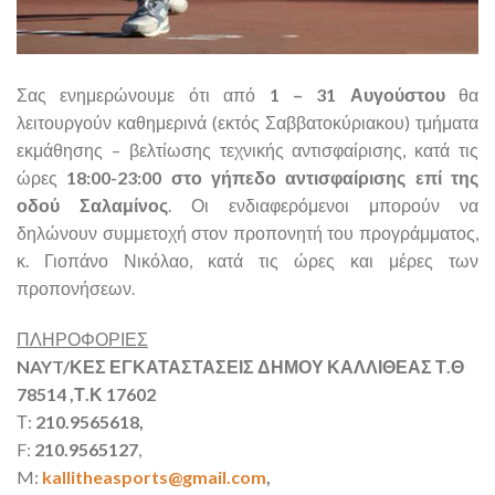
Σας ενημερώνουμε ότι από
1 – 31 Αυγούστου
θα
λειτουργούν καθημερινά (εκτός Σαββατοκύριακου) τμήματα
εκμάθησης – βελτίωσης τεχνικής αντισφαίρισης, κατά τις
ώρες
18:00-23:00 στο γήπεδο αντισφαίρισης επί της
οδού Σαλαμίνος
. Οι ενδιαφερόμενοι μπορούν να
δηλώνουν συμμετοχή στον προπονητή του προγράμματος,
κ. Γιοπάνο Νικόλαο, κατά τις ώρες και μέρες των
προπονήσεων.
ΠΛΗΡΟΦΟΡΙΕΣ
NAYT/ΚΕΣ ΕΓΚΑΤΑΣΤΑΣΕΙΣ ΔΗΜΟΥ ΚΑΛΛΙΘΕΑΣ Τ.Θ
78514 ,Τ.Κ 17602
Τ:
210.9565618,
F:
210.9565127
,
M:
kallitheasports@gmail.com
,