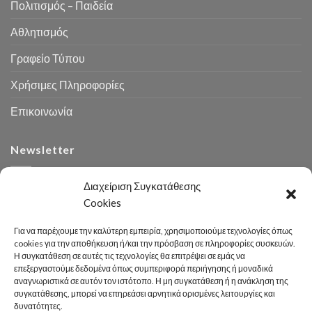
Πολιτισμός – Παιδεία
Αθλητισμός
Γραφείο Τύπου
Χρήσιμες Πληροφορίες
Επικοινωνία
Newsletter
Διαχείριση Συγκατάθεσης
Cookies
Για να παρέχουμε την καλύτερη εμπειρία, χρησιμοποιούμε τεχνολογίες όπως
cookies για την αποθήκευση ή/και την πρόσβαση σε πληροφορίες συσκευών.
Η συγκατάθεση σε αυτές τις τεχνολογίες θα επιτρέψει σε εμάς να
Αναζήτηση
επεξεργαστούμε δεδομένα όπως συμπεριφορά περιήγησης ή μοναδικά
αναγνωριστικά σε αυτόν τον ιστότοπο. Η μη συγκατάθεση ή η ανάκληση της
συγκατάθεσης, μπορεί να επηρεάσει αρνητικά ορισμένες λειτουργίες και
δυνατότητες.