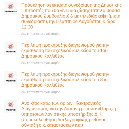
στην
Πρόσκληση σε έκτακτη συνεδρίαση της Δημοτικής
κυκλοφορία
Επιτροπής που θα γίνει δια ζώσης (στην αίθουσα
η
Δημοτικού Συμβουλίου) & με τηλεδιάσκεψη (μικτή
Παλαιά
συνεδρίαση), την Πέμπτη 06 Αυγούστου & ώρα
Παραλιακή
12:30
(Λ.
Ποσειδώνος)
στο
Δεν επιτρέπεται σχολιασμός
τη
Πρόσκληση
Δευτέρα
σε
Περίληψη προκήρυξης διαγωνισμού για την
10
έκτακτη
εκμίσθωση του σχολικού κυλικείου του 1ου
Αυγούστου-
συνεδρίαση
Δημοτικού Καλλιθέας
Ένα
της
αναγκαίο
στο
Δεν επιτρέπεται σχολιασμός
Δημοτικής
και
Περίληψη
Επιτροπής
σημαντικό
προκήρυξης
που
Περίληψη προκήρυξης διαγωνισμού για την
έργο
διαγωνισμού
θα
εκμίσθωση του σχολικού κυλικείου του 3ου
υποδομής
για
γίνει
Δημοτικού Καλλιθέας
ολοκληρώθηκε
την
δια
στο
Δεν επιτρέπεται σχολιασμός
εκμίσθωση
ζώσης
Περίληψη
του
(στην
προκήρυξης
σχολικού
αίθουσα
Ανοικτός κάτω των ορίων Ηλεκτρονικός
διαγωνισμού
κυλικείου
Δημοτικού
Διαγωνισμός, για την δαπάνη με τίτλο: «Παροχή
για
του
Συμβουλίου)
υπηρεσιών λογιστικής υποστήριξης Δ.Κ.
την
1ου
&
(παρακολούθηση διπλογραφικής μεθόδου,
εκμίσθωση
Δημοτικού
με
σύνταξη οικ. καταστάσεων κ.α.)
του
Καλλιθέας
τηλεδιάσκεψη