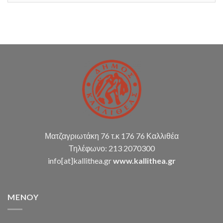
υποστήριξης
Δ.Κ.
(παρακολούθηση
διπλογραφικής
μεθόδου,
σύνταξη
οικ.
καταστάσεων
κ.α.)
Ματζαγριωτάκη 76 τ.κ 176 76 Καλλιθέα
Τηλέφωνο: 213 2070300
info[at]kallithea.gr
www.kallithea.gr
MENOY