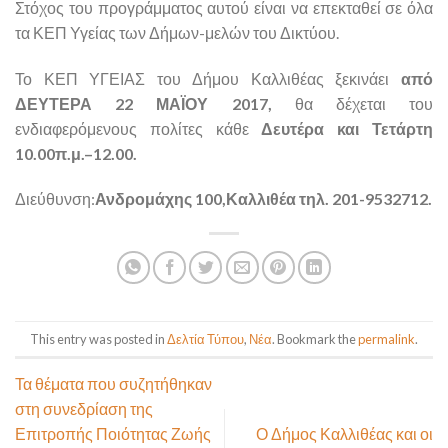
Στόχος του προγράμματος αυτού είναι να επεκταθεί σε όλα
τα ΚΕΠ Υγείας των Δήμων-μελών του Δικτύου.
Το ΚΕΠ ΥΓΕΙΑΣ του Δήμου Καλλιθέας ξεκινάει
από
ΔΕΥΤΕΡΑ 22 ΜΑΪΟΥ 2017,
θα δέχεται του
ενδιαφερόμενους πολίτες κάθε
Δευτέρα και Τετάρτη
10.00π.μ.–12.00.
Διεύθυνση:
Ανδρομάχης 100,Καλλιθέα τηλ. 201-9532712.
This entry was posted in
Δελτία Τύπου
,
Νέα
. Bookmark the
permalink
.
Τα θέματα που συζητήθηκαν
στη συνεδρίαση της
Επιτροπής Ποιότητας Ζωής
Ο Δήμος Καλλιθέας και οι