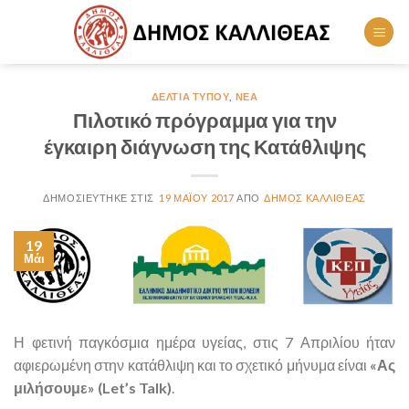
Skip
to
content
ΔΕΛΤΊΑ ΤΎΠΟΥ
,
ΝΈΑ
Πιλοτικό πρόγραμμα για την
έγκαιρη διάγνωση της Κατάθλιψης
19 ΜΑΪ́ΟΥ 2017
ΔΉΜΟΣ ΚΑΛΛΙΘΈΑΣ
19
Μάι
Η φετινή παγκόσμια ημέρα υγείας, στις 7 Απριλίου ήταν
αφιερωμένη στην κατάθλιψη και το σχετικό μήνυμα είναι
«Ας
μιλήσουμε» (Let’s Talk)
.