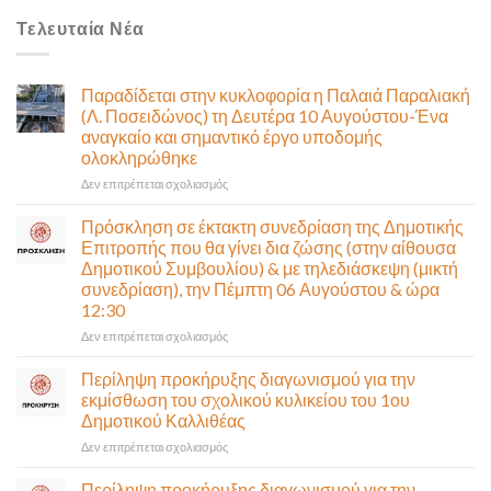
Τελευταία Νέα
Παραδίδεται στην κυκλοφορία η Παλαιά Παραλιακή
(Λ. Ποσειδώνος) τη Δευτέρα 10 Αυγούστου-Ένα
αναγκαίο και σημαντικό έργο υποδομής
ολοκληρώθηκε
στο
Δεν επιτρέπεται σχολιασμός
Παραδίδεται
στην
Πρόσκληση σε έκτακτη συνεδρίαση της Δημοτικής
κυκλοφορία
Επιτροπής που θα γίνει δια ζώσης (στην αίθουσα
η
Δημοτικού Συμβουλίου) & με τηλεδιάσκεψη (μικτή
Παλαιά
συνεδρίαση), την Πέμπτη 06 Αυγούστου & ώρα
Παραλιακή
12:30
(Λ.
Ποσειδώνος)
στο
Δεν επιτρέπεται σχολιασμός
τη
Πρόσκληση
Δευτέρα
σε
Περίληψη προκήρυξης διαγωνισμού για την
10
έκτακτη
εκμίσθωση του σχολικού κυλικείου του 1ου
Αυγούστου-
συνεδρίαση
Δημοτικού Καλλιθέας
Ένα
της
αναγκαίο
στο
Δεν επιτρέπεται σχολιασμός
Δημοτικής
και
Περίληψη
Επιτροπής
σημαντικό
προκήρυξης
που
Περίληψη προκήρυξης διαγωνισμού για την