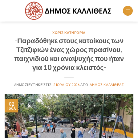
Skip
to
content
ΧΩΡΊΣ ΚΑΤΗΓΟΡΊΑ
-Παραδόθηκε στους κατοίκους των
Τζιτζιφιών ένας χώρος πρασίνου,
παιχνιδιού και αναψυχής που ήταν
για 10 χρόνια κλειστός-
2 ΙΟΥΛΊΟΥ 2026
ΔΉΜΟΣ ΚΑΛΛΙΘΈΑΣ
02
Ιούλ