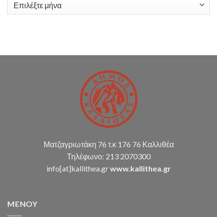
Ιστορικό
λογιστικής
υποστήριξης
Δ.Κ.
(παρακολούθηση
διπλογραφικής
μεθόδου,
σύνταξη
οικ.
καταστάσεων
κ.α.)
Ματζαγριωτάκη 76 τ.κ 176 76 Καλλιθέα
Τηλέφωνο: 213 2070300
info[at]kallithea.gr
www.kallithea.gr
MENOY