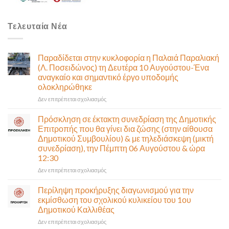
Τελευταία Νέα
Παραδίδεται στην κυκλοφορία η Παλαιά Παραλιακή
(Λ. Ποσειδώνος) τη Δευτέρα 10 Αυγούστου-Ένα
αναγκαίο και σημαντικό έργο υποδομής
ολοκληρώθηκε
στο
Δεν επιτρέπεται σχολιασμός
Παραδίδεται
στην
Πρόσκληση σε έκτακτη συνεδρίαση της Δημοτικής
κυκλοφορία
Επιτροπής που θα γίνει δια ζώσης (στην αίθουσα
η
Δημοτικού Συμβουλίου) & με τηλεδιάσκεψη (μικτή
Παλαιά
συνεδρίαση), την Πέμπτη 06 Αυγούστου & ώρα
Παραλιακή
12:30
(Λ.
Ποσειδώνος)
στο
Δεν επιτρέπεται σχολιασμός
τη
Πρόσκληση
Δευτέρα
σε
Περίληψη προκήρυξης διαγωνισμού για την
10
έκτακτη
εκμίσθωση του σχολικού κυλικείου του 1ου
Αυγούστου-
συνεδρίαση
Δημοτικού Καλλιθέας
Ένα
της
αναγκαίο
στο
Δεν επιτρέπεται σχολιασμός
Δημοτικής
και