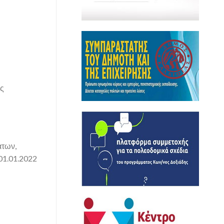
ής
άτων,
01.01.2022