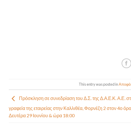
This entry was posted in
Αποφάσ
Πρόσκληση σε συνεδρίαση του Δ.Σ. της Δ.Α.Ε.Κ. Α.Ε. σ
γραφεία της εταιρείας στην Καλλιθέα, Φορνέζη 2 στον 4ο όρ
Δευτέρα 29 Ιουνίου & ώρα 18:00