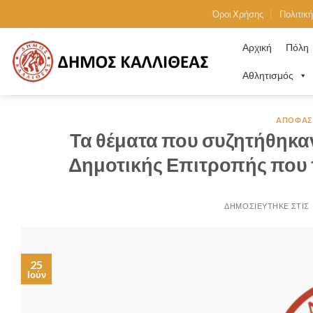
Skip
Όροι Χρήσης
Πολιτικ
to
content
Αρχική
Πόλη
Αθλητισμός
ΑΠΟΦΆΣΕ
Τα θέματα που συζητήθηκαν
Δημοτικής Επιτροπής που 
25
Ιούν