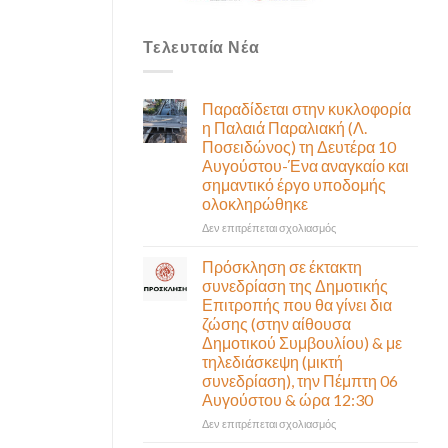
Τελευταία Νέα
Παραδίδεται στην κυκλοφορία
η Παλαιά Παραλιακή (Λ.
Ποσειδώνος) τη Δευτέρα 10
Αυγούστου-Ένα αναγκαίο και
σημαντικό έργο υποδομής
ολοκληρώθηκε
στο
Δεν επιτρέπεται σχολιασμός
Παραδίδεται
στην
Πρόσκληση σε έκτακτη
κυκλοφορία
συνεδρίαση της Δημοτικής
η
Επιτροπής που θα γίνει δια
Παλαιά
ζώσης (στην αίθουσα
Παραλιακή
Δημοτικού Συμβουλίου) & με
(Λ.
τηλεδιάσκεψη (μικτή
Ποσειδώνος)
συνεδρίαση), την Πέμπτη 06
τη
Αυγούστου & ώρα 12:30
Δευτέρα
10
στο
Δεν επιτρέπεται σχολιασμός
Αυγούστου-
Πρόσκληση
Ένα