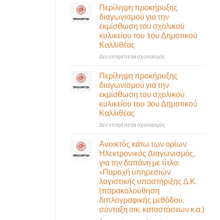
σε
Περίληψη προκήρυξης
αναγκαίο
έκτακτη
διαγωνισμού για την
και
συνεδρίαση
εκμίσθωση του σχολικού
σημαντικό
της
έργο
κυλικείου του 1ου Δημοτικού
Δημοτικής
υποδομής
Καλλιθέας
Επιτροπής
ολοκληρώθηκε
που
στο
Δεν επιτρέπεται σχολιασμός
θα
Περίληψη
γίνει
προκήρυξης
Περίληψη προκήρυξης
δια
διαγωνισμού
διαγωνισμού για την
ζώσης
για
εκμίσθωση του σχολικού
(στην
την
κυλικείου του 3ου Δημοτικού
αίθουσα
εκμίσθωση
Καλλιθέας
Δημοτικού
του
Συμβουλίου)
σχολικού
στο
Δεν επιτρέπεται σχολιασμός
&
κυλικείου
Περίληψη
με
του
προκήρυξης
Ανοικτός κάτω των ορίων
τηλεδιάσκεψη
1ου
διαγωνισμού
Ηλεκτρονικός Διαγωνισμός,
(μικτή
Δημοτικού
για
για την δαπάνη με τίτλο:
συνεδρίαση),
Καλλιθέας
την
«Παροχή υπηρεσιών
την
εκμίσθωση
λογιστικής υποστήριξης Δ.Κ.
Πέμπτη
του
06
(παρακολούθηση
σχολικού
Αυγούστου
διπλογραφικής μεθόδου,
κυλικείου
&
σύνταξη οικ. καταστάσεων κ.α.)
του
ώρα
3ου