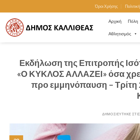
Skip
Όροι Χρήσης
Πολιτικ
to
content
Αρχική
Πόλη
Αθλητισμός
Εκδήλωση της Επιτροπής Ισότ
«Ο ΚΥΚΛΟΣ ΑΛΛΑΖΕΙ» όσα χρειά
προ εμμηνόπαυση – Τρίτη 