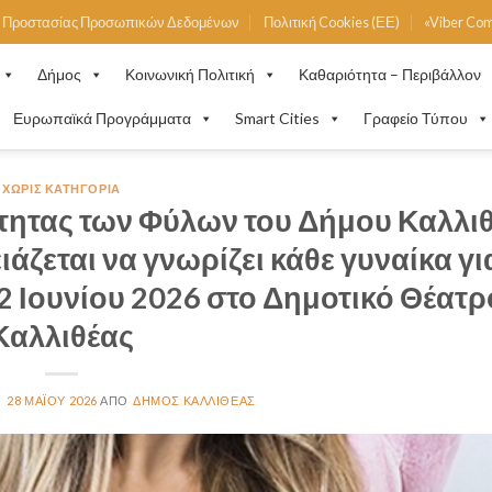
ή Προστασίας Προσωπικών Δεδομένων
Πολιτική Cookies (ΕΕ)
«Viber Co
Δήμος
Κοινωνική Πολιτική
Καθαριότητα – Περιβάλλον
Ευρωπαϊκά Προγράμματα
Smart Cities
Γραφείο Τύπου
ΧΩΡΊΣ ΚΑΤΗΓΟΡΊΑ
ητας των Φύλων του Δήμου Καλλιθ
ζεται να γνωρίζει κάθε γυναίκα γι
2 Ιουνίου 2026 στο Δημοτικό Θέατρ
Καλλιθέας
28 ΜΑΪ́ΟΥ 2026
ΔΉΜΟΣ ΚΑΛΛΙΘΈΑΣ