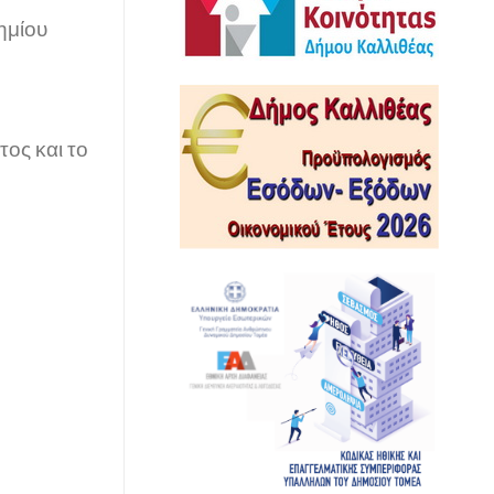
ημίου
ος και το