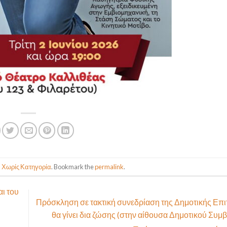
n
Χωρίς Κατηγορία
. Bookmark the
permalink
.
ι του
Πρόσκληση σε τακτική συνεδρίαση της Δημοτικής Επ
θα γίνει δια ζώσης (στην αίθουσα Δημοτικού Συμβ