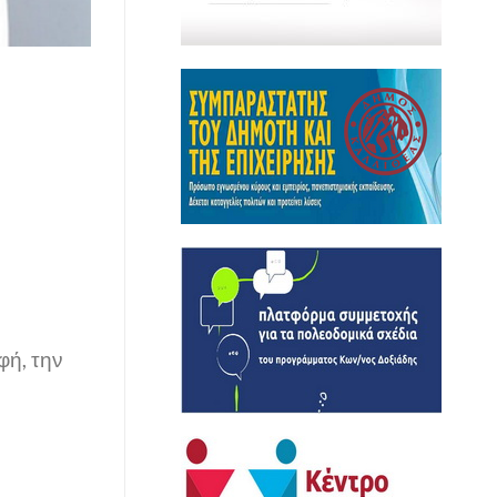
φή, την