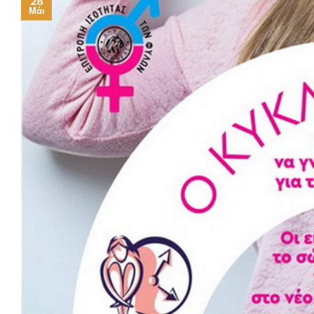
28
Μάι