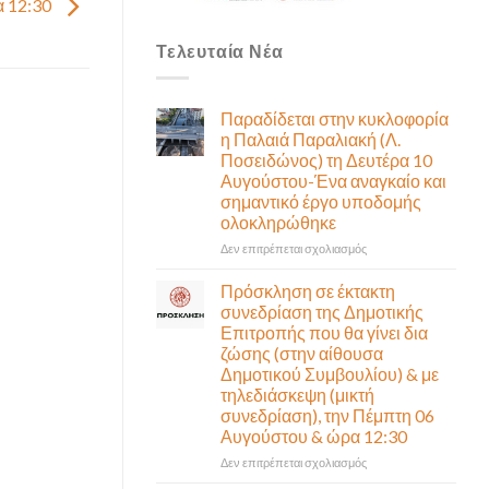
α 12:30
Τελευταία Νέα
Παραδίδεται στην κυκλοφορία
η Παλαιά Παραλιακή (Λ.
Ποσειδώνος) τη Δευτέρα 10
Αυγούστου-Ένα αναγκαίο και
σημαντικό έργο υποδομής
ολοκληρώθηκε
στο
Δεν επιτρέπεται σχολιασμός
Παραδίδεται
στην
Πρόσκληση σε έκτακτη
κυκλοφορία
συνεδρίαση της Δημοτικής
η
Επιτροπής που θα γίνει δια
Παλαιά
ζώσης (στην αίθουσα
Παραλιακή
Δημοτικού Συμβουλίου) & με
(Λ.
τηλεδιάσκεψη (μικτή
Ποσειδώνος)
συνεδρίαση), την Πέμπτη 06
τη
Αυγούστου & ώρα 12:30
Δευτέρα
10
στο
Δεν επιτρέπεται σχολιασμός
Αυγούστου-
Πρόσκληση
Ένα