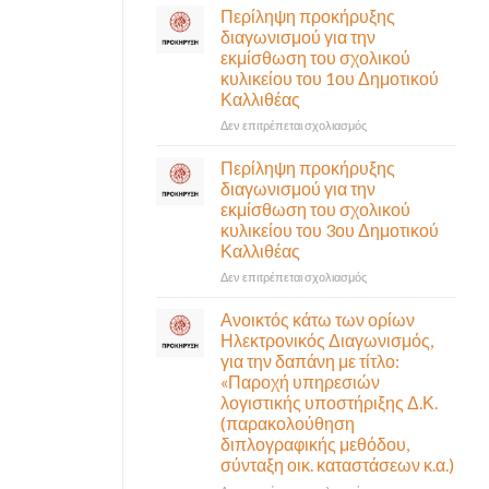
σε
Περίληψη προκήρυξης
αναγκαίο
έκτακτη
διαγωνισμού για την
και
συνεδρίαση
εκμίσθωση του σχολικού
σημαντικό
της
έργο
κυλικείου του 1ου Δημοτικού
Δημοτικής
υποδομής
Καλλιθέας
Επιτροπής
ολοκληρώθηκε
που
στο
Δεν επιτρέπεται σχολιασμός
θα
Περίληψη
γίνει
προκήρυξης
Περίληψη προκήρυξης
δια
διαγωνισμού
διαγωνισμού για την
ζώσης
για
εκμίσθωση του σχολικού
(στην
την
κυλικείου του 3ου Δημοτικού
αίθουσα
εκμίσθωση
Καλλιθέας
Δημοτικού
του
Συμβουλίου)
σχολικού
στο
Δεν επιτρέπεται σχολιασμός
&
κυλικείου
Περίληψη
με
του
προκήρυξης
Ανοικτός κάτω των ορίων
τηλεδιάσκεψη
1ου
διαγωνισμού
Ηλεκτρονικός Διαγωνισμός,
(μικτή
Δημοτικού
για
για την δαπάνη με τίτλο:
συνεδρίαση),
Καλλιθέας
την
«Παροχή υπηρεσιών
την
εκμίσθωση
λογιστικής υποστήριξης Δ.Κ.
Πέμπτη
του
06
(παρακολούθηση
σχολικού
Αυγούστου
διπλογραφικής μεθόδου,
κυλικείου
&
σύνταξη οικ. καταστάσεων κ.α.)
του
ώρα
3ου