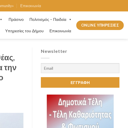
mmunity»
Επικοινωνία
Πράσινο
Πολιτισμός – Παιδεία
ONLINE ΥΠΗΡΕΣΙΕΣ
Υπηρεσίες του Δήμου
Επικοινωνία
Newsletter
έας,
α την
ο