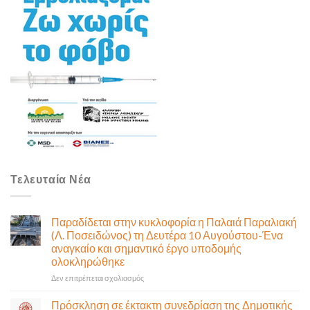
Τελευταία Νέα
Παραδίδεται στην κυκλοφορία η Παλαιά Παραλιακή
(Λ. Ποσειδώνος) τη Δευτέρα 10 Αυγούστου-Ένα
αναγκαίο και σημαντικό έργο υποδομής
ολοκληρώθηκε
στο
Δεν επιτρέπεται σχολιασμός
Παραδίδεται
στην
Πρόσκληση σε έκτακτη συνεδρίαση της Δημοτικής