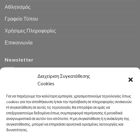
Αθλητισμός
Γραφείο Τύπου
Χρήσιμες Πληροφορίες
Επικοινωνία
Newsletter
Διαχείριση Συγκατάθεσης
Cookies
Για να παρέχουμε την καλύτερη εμπειρία, χρησιμοποιούμε τεχνολογίες όπως
cookies για την αποθήκευση ή/και την πρόσβαση σε πληροφορίες συσκευών.
Η συγκατάθεση σε αυτές τις τεχνολογίες θα επιτρέψει σε εμάς να
Αναζήτηση
επεξεργαστούμε δεδομένα όπως συμπεριφορά περιήγησης ή μοναδικά
αναγνωριστικά σε αυτόν τον ιστότοπο. Η μη συγκατάθεση ή η ανάκληση της
συγκατάθεσης, μπορεί να επηρεάσει αρνητικά ορισμένες λειτουργίες και
δυνατότητες.