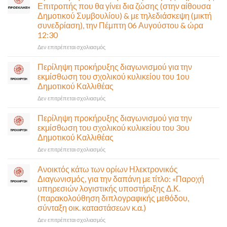
κυκλοφορία
Επιτροπής που θα γίνει δια ζώσης (στην αίθουσα
η
Δημοτικού Συμβουλίου) & με τηλεδιάσκεψη (μικτή
Παλαιά
συνεδρίαση), την Πέμπτη 06 Αυγούστου & ώρα
Παραλιακή
12:30
(Λ.
Ποσειδώνος)
στο
Δεν επιτρέπεται σχολιασμός
τη
Πρόσκληση
Δευτέρα
σε
Περίληψη προκήρυξης διαγωνισμού για την
10
έκτακτη
εκμίσθωση του σχολικού κυλικείου του 1ου
Αυγούστου-
συνεδρίαση
Δημοτικού Καλλιθέας
Ένα
της
αναγκαίο
στο
Δεν επιτρέπεται σχολιασμός
Δημοτικής
και
Περίληψη
Επιτροπής
σημαντικό
προκήρυξης
που
Περίληψη προκήρυξης διαγωνισμού για την
έργο
διαγωνισμού
θα
εκμίσθωση του σχολικού κυλικείου του 3ου
υποδομής
για
γίνει
Δημοτικού Καλλιθέας
ολοκληρώθηκε
την
δια
στο
Δεν επιτρέπεται σχολιασμός
εκμίσθωση
ζώσης
Περίληψη
του
(στην
προκήρυξης
σχολικού
αίθουσα
Ανοικτός κάτω των ορίων Ηλεκτρονικός
διαγωνισμού
κυλικείου
Δημοτικού
Διαγωνισμός, για την δαπάνη με τίτλο: «Παροχή
για
του
Συμβουλίου)
υπηρεσιών λογιστικής υποστήριξης Δ.Κ.
την
1ου
&
(παρακολούθηση διπλογραφικής μεθόδου,
εκμίσθωση
Δημοτικού
με
σύνταξη οικ. καταστάσεων κ.α.)
του
Καλλιθέας
τηλεδιάσκεψη
σχολικού
(μικτή
στο
Δεν επιτρέπεται σχολιασμός
κυλικείου