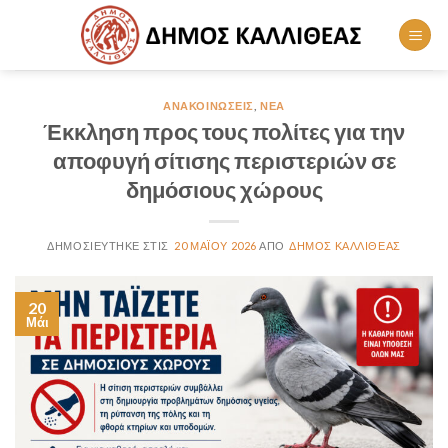
Skip
to
content
ΑΝΑΚΟΙΝΏΣΕΙΣ
,
ΝΈΑ
Έκκληση προς τους πολίτες για την
αποφυγή σίτισης περιστεριών σε
δημόσιους χώρους
20 ΜΑΪ́ΟΥ 2026
ΔΗΜΟΣ ΚΑΛΛΙΘΕΑΣ
20
Μάι