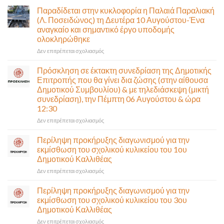
Παραδίδεται στην κυκλοφορία η Παλαιά Παραλιακή
(Λ. Ποσειδώνος) τη Δευτέρα 10 Αυγούστου-Ένα
αναγκαίο και σημαντικό έργο υποδομής
ολοκληρώθηκε
στο
Δεν επιτρέπεται σχολιασμός
Παραδίδεται
στην
Πρόσκληση σε έκτακτη συνεδρίαση της Δημοτικής
κυκλοφορία
Επιτροπής που θα γίνει δια ζώσης (στην αίθουσα
η
Δημοτικού Συμβουλίου) & με τηλεδιάσκεψη (μικτή
Παλαιά
συνεδρίαση), την Πέμπτη 06 Αυγούστου & ώρα
Παραλιακή
12:30
(Λ.
Ποσειδώνος)
στο
Δεν επιτρέπεται σχολιασμός
τη
Πρόσκληση
Δευτέρα
σε
Περίληψη προκήρυξης διαγωνισμού για την
10
έκτακτη
εκμίσθωση του σχολικού κυλικείου του 1ου
Αυγούστου-
συνεδρίαση
Δημοτικού Καλλιθέας
Ένα
της
αναγκαίο
στο
Δεν επιτρέπεται σχολιασμός
Δημοτικής
και
Περίληψη
Επιτροπής
σημαντικό
προκήρυξης
που
Περίληψη προκήρυξης διαγωνισμού για την
έργο
διαγωνισμού
θα
εκμίσθωση του σχολικού κυλικείου του 3ου
υποδομής
για
γίνει
Δημοτικού Καλλιθέας
ολοκληρώθηκε
την
δια
στο
Δεν επιτρέπεται σχολιασμός
εκμίσθωση
ζώσης