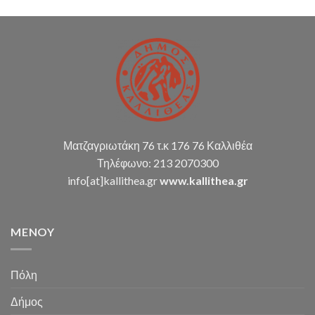
μεθόδου,
σύνταξη
οικ.
καταστάσεων
κ.α.)
Ματζαγριωτάκη 76 τ.κ 176 76 Καλλιθέα
Τηλέφωνο: 213 2070300
info[at]kallithea.gr
www.kallithea.gr
MENOY
Πόλη
Δήμος