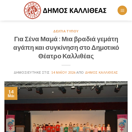
Skip
to
content
ΔΕΛΤΊΑ ΤΎΠΟΥ
Για Σένα Μαμά : Μια βραδιά γεμάτη
αγάπη και συγκίνηση στο Δημοτικό
Θέατρο Καλλιθέας
14 ΜΑΪ́ΟΥ 2026
ΔΗΜΟΣ ΚΑΛΛΙΘΕΑΣ
14
Μάι