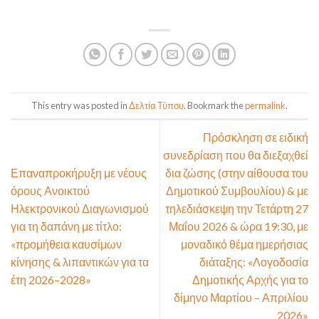
This entry was posted in
Δελτία Τύπου
. Bookmark the
permalink
.
Πρόσκληση σε ειδική
συνεδρίαση που θα διεξαχθεί
Επαναπροκήρυξη με νέους
δια ζώσης (στην αίθουσα του
όρους Ανοικτού
Δημοτικού Συμβουλίου) & με
Ηλεκτρονικού Διαγωνισμού
τηλεδιάσκεψη την Τετάρτη 27
για τη δαπάνη με τίτλο:
Μαΐου 2026 & ώρα 19:30, με
«προμήθεια καυσίμων
μοναδικό θέμα ημερήσιας
κίνησης & λιπαντικών για τα
διάταξης: «Λογοδοσία
έτη 2026–2028»
Δημοτικής Αρχής για το
δίμηνο Μαρτίου – Απριλίου
2026»