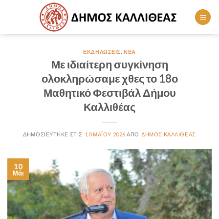
Skip
to
content
ΕΚΔΗΛΏΣΕΙΣ
,
ΝΈΑ
Με ιδιαίτερη συγκίνηση
ολοκληρώσαμε χθες το 18ο
Μαθητικό Φεστιβάλ Δήμου
Καλλιθέας
10 ΜΑΪ́ΟΥ 2026
ΔΗΜΟΣ ΚΑΛΛΙΘΕΑΣ
10
Μάι