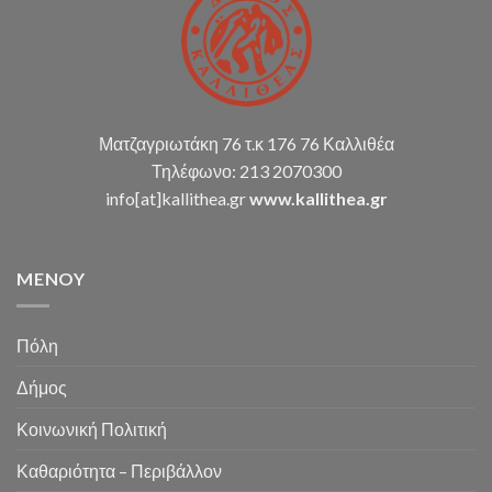
κ.α.)
Ματζαγριωτάκη 76 τ.κ 176 76 Καλλιθέα
Τηλέφωνο: 213 2070300
info[at]kallithea.gr
www.kallithea.gr
MENOY
Πόλη
Δήμος
Κοινωνική Πολιτική
Καθαριότητα – Περιβάλλον