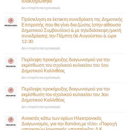
ολοκληρώθηκε
στο
Δεν επιτρέπεται σχολιασμός
Παραδίδεται
στην
Πρόσκληση σε έκτακτη συνεδρίαση της Δημοτικής
κυκλοφορία
Επιτροπής που θα γίνει δια ζώσης (στην αίθουσα
η
Δημοτικού Συμβουλίου) & με τηλεδιάσκεψη (μικτή
Παλαιά
συνεδρίαση), την Πέμπτη 06 Αυγούστου & ώρα
Παραλιακή
12:30
(Λ.
Ποσειδώνος)
στο
Δεν επιτρέπεται σχολιασμός
τη
Πρόσκληση
Δευτέρα
σε
Περίληψη προκήρυξης διαγωνισμού για την
10
έκτακτη
εκμίσθωση του σχολικού κυλικείου του 1ου
Αυγούστου-
συνεδρίαση
Δημοτικού Καλλιθέας
Ένα
της
αναγκαίο
στο
Δεν επιτρέπεται σχολιασμός
Δημοτικής
και
Περίληψη
Επιτροπής
σημαντικό
προκήρυξης
που
Περίληψη προκήρυξης διαγωνισμού για την
έργο
διαγωνισμού
θα
εκμίσθωση του σχολικού κυλικείου του 3ου
υποδομής
για
γίνει
Δημοτικού Καλλιθέας
ολοκληρώθηκε
την
δια
στο
Δεν επιτρέπεται σχολιασμός
εκμίσθωση
ζώσης
Περίληψη
του
(στην
προκήρυξης
σχολικού
αίθουσα
Ανοικτός κάτω των ορίων Ηλεκτρονικός
διαγωνισμού
κυλικείου
Δημοτικού
Διαγωνισμός, για την δαπάνη με τίτλο: «Παροχή
για
του
Συμβουλίου)
υπηρεσιών λογιστικής υποστήριξης Δ.Κ.