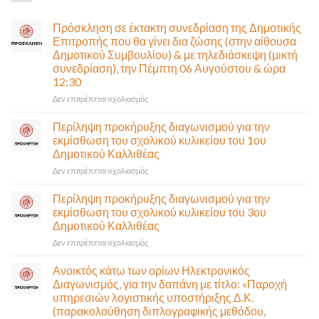
Πρόσκληση σε έκτακτη συνεδρίαση της Δημοτικής
Επιτροπής που θα γίνει δια ζώσης (στην αίθουσα
Δημοτικού Συμβουλίου) & με τηλεδιάσκεψη (μικτή
συνεδρίαση), την Πέμπτη 06 Αυγούστου & ώρα
12:30
στο
Δεν επιτρέπεται σχολιασμός
Πρόσκληση
σε
Περίληψη προκήρυξης διαγωνισμού για την
έκτακτη
εκμίσθωση του σχολικού κυλικείου του 1ου
συνεδρίαση
Δημοτικού Καλλιθέας
της
στο
Δεν επιτρέπεται σχολιασμός
Δημοτικής
Περίληψη
Επιτροπής
προκήρυξης
που
Περίληψη προκήρυξης διαγωνισμού για την
διαγωνισμού
θα
εκμίσθωση του σχολικού κυλικείου του 3ου
για
γίνει
Δημοτικού Καλλιθέας
την
δια
στο
Δεν επιτρέπεται σχολιασμός
εκμίσθωση
ζώσης
Περίληψη
του
(στην
προκήρυξης
σχολικού
αίθουσα
Ανοικτός κάτω των ορίων Ηλεκτρονικός
διαγωνισμού
κυλικείου
Δημοτικού
Διαγωνισμός, για την δαπάνη με τίτλο: «Παροχή
για
του
Συμβουλίου)
υπηρεσιών λογιστικής υποστήριξης Δ.Κ.
την
1ου
&
(παρακολούθηση διπλογραφικής μεθόδου,
εκμίσθωση
Δημοτικού
με