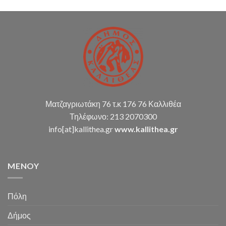
Ματζαγριωτάκη 76 τ.κ 176 76 Καλλιθέα
Τηλέφωνο: 213 2070300
info[at]kallithea.gr
www.kallithea.gr
MENOY
Πόλη
Δήμος