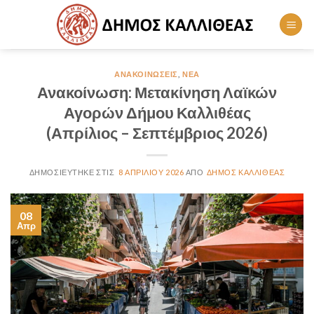
Skip
to
content
ΑΝΑΚΟΙΝΏΣΕΙΣ
,
ΝΈΑ
Ανακοίνωση: Μετακίνηση Λαϊκών
Αγορών Δήμου Καλλιθέας
(Απρίλιος – Σεπτέμβριος 2026)
8 ΑΠΡΙΛΊΟΥ 2026
ΔΉΜΟΣ ΚΑΛΛΙΘΈΑΣ
08
Απρ