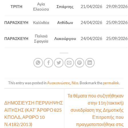
Αγία
ΤΡΙΤΗ
Σπάρτης
21/04/2026
29/09/2026
Ελεούσα
ΠΑΡΑΣΚΕΥΗ
Καλλιθέα
Ατθίδων
24/04/2026
25/09/2026
Παλαιά
ΠΑΡΑΣΚΕΥΗ
Λυκούργου
24/04/2026
25/09/2026
Σφαγεία
This entry was posted in
Ανακοινώσεις
,
Νέα
. Bookmark the
permalink
.
Τα θέματα που συζητήθηκαν
ΔΗΜΟΣΙΕΥΣΗ ΠΕΡΙΛΗΨΗΣ
στην 11η (τακτική)
ΑΙΤΗΣΗΣ (ΚΑΤ’ ΆΡΘΡΟ 825
συνεδρίαση της Δημοτικής
ΚΠΟΛΔ, ΑΡΘΡΟ 10
Επιτροπής που
Ν.4182/2013)
πραγματοποιήθηκε στις