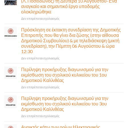
(Λ. Ποσειδώνος) τη Δευτέρα 10 Αυγούστου-Ένα
αναγκαίο και σημαντικό έργο υποδομής
ολοκληρώθηκε
στο
Δεν επιτρέπεται σχολιασμός
Παραδίδεται
στην
Πρόσκληση σε έκτακτη συνεδρίαση της Δημοτικής
κυκλοφορία
Επιτροπής που θα γίνει δια ζώσης (στην αίθουσα
η
Δημοτικού Συμβουλίου) & με τηλεδιάσκεψη (μικτή
Παλαιά
συνεδρίαση), την Πέμπτη 06 Αυγούστου & ώρα
Παραλιακή
12:30
(Λ.
Ποσειδώνος)
στο
Δεν επιτρέπεται σχολιασμός
τη
Πρόσκληση
Δευτέρα
σε
Περίληψη προκήρυξης διαγωνισμού για την
10
έκτακτη
εκμίσθωση του σχολικού κυλικείου του 1ου
Αυγούστου-
συνεδρίαση
Δημοτικού Καλλιθέας
Ένα
της
αναγκαίο
στο
Δεν επιτρέπεται σχολιασμός
Δημοτικής
και
Περίληψη
Επιτροπής
σημαντικό
προκήρυξης
που
Περίληψη προκήρυξης διαγωνισμού για την
έργο
διαγωνισμού
θα
εκμίσθωση του σχολικού κυλικείου του 3ου
υποδομής
για
γίνει
Δημοτικού Καλλιθέας
ολοκληρώθηκε
την
δια
στο
Δεν επιτρέπεται σχολιασμός
εκμίσθωση
ζώσης
Περίληψη
του
(στην
προκήρυξης
σχολικού
αίθουσα
Ανοικτός κάτω των ορίων Ηλεκτρονικός