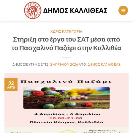
Skip
to
content
ΧΩΡΊΣ ΚΑΤΗΓΟΡΊΑ
Στήριξη στο έργο του ΣΑΤ μέσα από
το Πασχαλινό Παζάρι στην Καλλιθέα
2 ΑΠΡΙΛΊΟΥ 2026
ΔΗΜΟΣ ΚΑΛΛΙΘΕΑΣ
02
Απρ