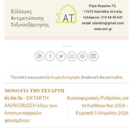
This entry was posted in
Χωρίς Κατηγορία
. Bookmark the
permalink
.
𝚳𝚶𝚴𝚶 𝚪𝚰𝚨 𝚻𝚮𝚴 𝚻𝚬𝚻𝚨𝚸𝚻𝚮
𝟎𝟏/𝟎𝟒/𝟐𝟔 – ΕΚΤΑΚΤΗ
Κυκλοφοριακές Ρυθμίσεις για
ΑΝΑΚΟΙΝΩΣΗ λόγω των
το Kallithea Run 2026 –
έντονων καιρικών
Κυριακή 5 Απριλίου 2026
φαινομένων