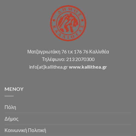
οικ.
καταστάσεων
κ.α.)
Ματζαγριωτάκη 76 τ.κ 176 76 Καλλιθέα
Τηλέφωνο: 213 2070300
info[at]kallithea.gr
www.kallithea.gr
MENOY
Πόλη
Δήμος
Κοινωνική Πολιτική