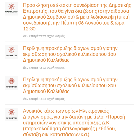
στην
Πρόσκληση σε έκτακτη συνεδρίαση της Δημοτικής
κυκλοφορία
Επιτροπής που θα γίνει δια ζώσης (στην αίθουσα
η
Δημοτικού Συμβουλίου) & με τηλεδιάσκεψη (μικτή
Παλαιά
συνεδρίαση), την Πέμπτη 06 Αυγούστου & ώρα
Παραλιακή
12:30
(Λ.
Ποσειδώνος)
στο
Δεν επιτρέπεται σχολιασμός
τη
Πρόσκληση
Δευτέρα
σε
Περίληψη προκήρυξης διαγωνισμού για την
10
έκτακτη
εκμίσθωση του σχολικού κυλικείου του 1ου
Αυγούστου-
συνεδρίαση
Δημοτικού Καλλιθέας
Ένα
της
αναγκαίο
στο
Δεν επιτρέπεται σχολιασμός
Δημοτικής
και
Περίληψη
Επιτροπής
σημαντικό
προκήρυξης
που
Περίληψη προκήρυξης διαγωνισμού για την
έργο
διαγωνισμού
θα
εκμίσθωση του σχολικού κυλικείου του 3ου
υποδομής
για
γίνει
Δημοτικού Καλλιθέας
ολοκληρώθηκε
την
δια
στο
Δεν επιτρέπεται σχολιασμός
εκμίσθωση
ζώσης
Περίληψη
του
(στην
προκήρυξης
σχολικού
αίθουσα
Ανοικτός κάτω των ορίων Ηλεκτρονικός
διαγωνισμού
κυλικείου
Δημοτικού
Διαγωνισμός, για την δαπάνη με τίτλο: «Παροχή
για
του
Συμβουλίου)
υπηρεσιών λογιστικής υποστήριξης Δ.Κ.
την
1ου
&
(παρακολούθηση διπλογραφικής μεθόδου,
εκμίσθωση
Δημοτικού
με
σύνταξη οικ. καταστάσεων κ.α.)
του
Καλλιθέας
τηλεδιάσκεψη