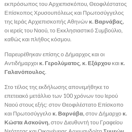
εκπρόσωπος του Αρχιεπισκόπου, Θεοφιλέστατος
Επίσκοπος Χρυσουπόλεως και Πρωτοσύγγελος
της Ιεράς Αρχιεπισκοπής Αθηνών
κ. Βαρνάβας,
οι ιερείς του Ναού, το Εκκλησιαστικό Συμβούλιο,
καθώς και πλήθος κόσμου.
Παρευρέθηκαν επίσης ο Δήμαρχος και οι
Αντιδήμαρχοι
κ. Γερολύματος
,
κ. Εξάρχου
και
κ.
Γαλανόπουλος
.
Στο τέλος της εκδήλωσης απονεμήθηκε το
επετειακό μετάλλιο των 100 χρόνων του Ιερού
Ναού στους εξής: στον Θεοφιλέστατο Επίσκοπο
και Πρωτοσύγγελο
κ. Βαρνάβα,
στον Δήμαρχο
κ.
Κώστα Ασκούνη,
στον Διευθυντή του Γραφείου
Νεότητας και Οικογένειας Αρχιμανδρίτη
Συμεών