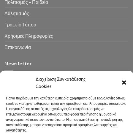
Πολιτισμός – Παιδεία
Αθλητισμός
Γραφείο Τύπου
Χρήσιμες Πληροφορίες
Επικοινωνία
Newsletter
Διαχείριση Συγκατάθεσης
Cookies
Για να παρέχουμε την καλύτερη εμπειρία, χρησιμοποιούμε τεχνολογίες όπως
cookies για την αποθήκευση ή/και την πρόσβαση σε πληροφορίες συσκευών.
Η συγκατάθεση σε αυτές τις τεχνολογίες θα επιτρέψει σε εμάς να
Αναζήτηση
επεξεργαστούμε δεδομένα όπως συμπεριφορά περιήγησης ή μοναδικά
αναγνωριστικά σε αυτόν τον ιστότοπο. Η μη συγκατάθεση ή η ανάκληση της
συγκατάθεσης, μπορεί να επηρεάσει αρνητικά ορισμένες λειτουργίες και
δυνατότητες.