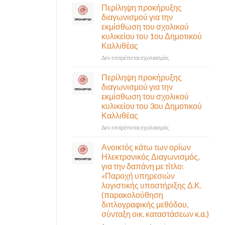
σε
Περίληψη προκήρυξης
αναγκαίο
έκτακτη
διαγωνισμού για την
και
συνεδρίαση
εκμίσθωση του σχολικού
σημαντικό
της
έργο
κυλικείου του 1ου Δημοτικού
Δημοτικής
υποδομής
Καλλιθέας
Επιτροπής
ολοκληρώθηκε
που
στο
Δεν επιτρέπεται σχολιασμός
θα
Περίληψη
γίνει
προκήρυξης
Περίληψη προκήρυξης
δια
διαγωνισμού
διαγωνισμού για την
ζώσης
για
εκμίσθωση του σχολικού
(στην
την
κυλικείου του 3ου Δημοτικού
αίθουσα
εκμίσθωση
Καλλιθέας
Δημοτικού
του
Συμβουλίου)
σχολικού
στο
Δεν επιτρέπεται σχολιασμός
&
κυλικείου
Περίληψη
με
του
προκήρυξης
Ανοικτός κάτω των ορίων
τηλεδιάσκεψη
1ου
διαγωνισμού
Ηλεκτρονικός Διαγωνισμός,
(μικτή
Δημοτικού
για
για την δαπάνη με τίτλο:
συνεδρίαση),
Καλλιθέας
την
«Παροχή υπηρεσιών
την
εκμίσθωση
λογιστικής υποστήριξης Δ.Κ.
Πέμπτη
του
06
(παρακολούθηση
σχολικού
Αυγούστου
διπλογραφικής μεθόδου,
κυλικείου
&
σύνταξη οικ. καταστάσεων κ.α.)
του
ώρα
3ου