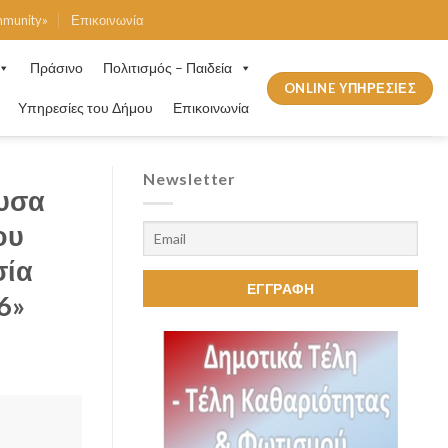
mmunity»
Επικοινωνία
Πράσινο
Πολιτισμός – Παιδεία
ONLINE ΥΠΗΡΕΣΙΕΣ
Υπηρεσίες του Δήμου
Επικοινωνία
Newsletter
ουσα
ου
σία
6»