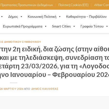
ή Προστασίας Προσωπικών Δεδομένων
Πολιτική Cookies (ΕΕ)
«Viber Co
Δήμος
Κοινωνική Πολιτική
Καθαριότητα – Περιβάλλον
Ευρωπαϊκά Προγράμματα
Smart Cities
Γραφείο Τύπου
ΙΣ ΔΗΜΟΤΙΚΟΎ ΣΥΜΒΟΥΛΊΟΥ
ην 2η ειδική, δια ζώσης (στην αίθ
και με τηλεδιάσκεψη, συνεδρίαση τ
ετάρτη 23/03/2026, για τη «Λογοδο
μηνο Ιανουαρίου – Φεβρουαρίου 202
26 ΜΑΡΤΊΟΥ 2026
ΔΉΜΟΣ ΚΑΛΛΙΘΈΑΣ