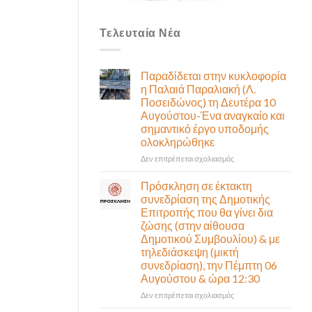
Τελευταία Νέα
Παραδίδεται στην κυκλοφορία
η Παλαιά Παραλιακή (Λ.
Ποσειδώνος) τη Δευτέρα 10
Αυγούστου-Ένα αναγκαίο και
σημαντικό έργο υποδομής
ολοκληρώθηκε
στο
Δεν επιτρέπεται σχολιασμός
Παραδίδεται
στην
Πρόσκληση σε έκτακτη
κυκλοφορία
συνεδρίαση της Δημοτικής
η
Επιτροπής που θα γίνει δια
Παλαιά
ζώσης (στην αίθουσα
Παραλιακή
Δημοτικού Συμβουλίου) & με
(Λ.
τηλεδιάσκεψη (μικτή
Ποσειδώνος)
συνεδρίαση), την Πέμπτη 06
τη
Αυγούστου & ώρα 12:30
Δευτέρα
10
στο
Δεν επιτρέπεται σχολιασμός
Αυγούστου-
Πρόσκληση
Ένα