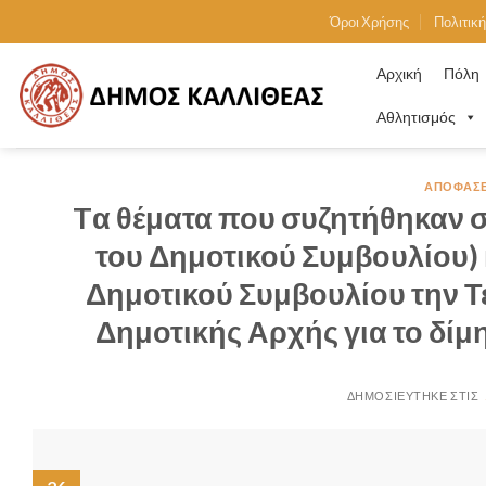
Skip
Όροι Χρήσης
Πολιτικ
to
content
Αρχική
Πόλη
Αθλητισμός
ΑΠΟΦΆΣΕ
Tα θέματα που συζητήθηκαν στ
του Δημοτικού Συμβουλίου) 
Δημοτικού Συμβουλίου την Τ
Δημοτικής Αρχής για το δί