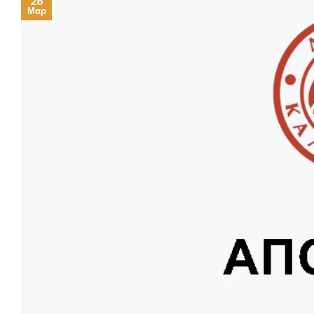
26
Μαρ