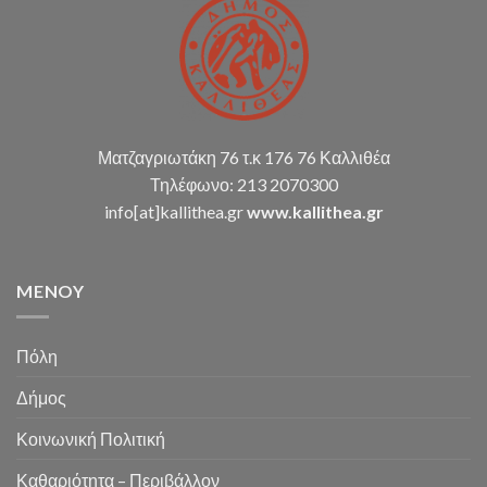
κ.α.)
Ματζαγριωτάκη 76 τ.κ 176 76 Καλλιθέα
Τηλέφωνο: 213 2070300
info[at]kallithea.gr
www.kallithea.gr
MENOY
Πόλη
Δήμος
Κοινωνική Πολιτική
Καθαριότητα – Περιβάλλον