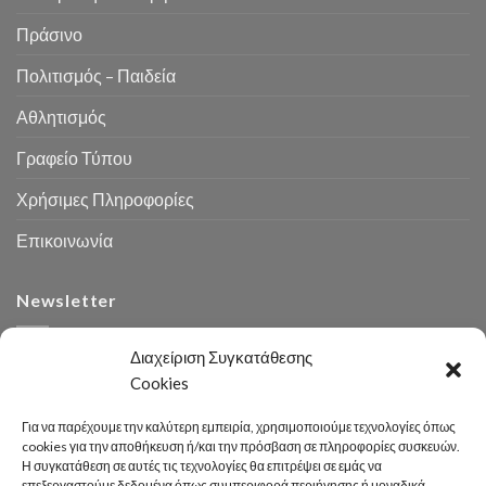
Πράσινο
Πολιτισμός – Παιδεία
Αθλητισμός
Γραφείο Τύπου
Χρήσιμες Πληροφορίες
Επικοινωνία
Newsletter
Διαχείριση Συγκατάθεσης
Cookies
Για να παρέχουμε την καλύτερη εμπειρία, χρησιμοποιούμε τεχνολογίες όπως
cookies για την αποθήκευση ή/και την πρόσβαση σε πληροφορίες συσκευών.
Η συγκατάθεση σε αυτές τις τεχνολογίες θα επιτρέψει σε εμάς να
Αναζήτηση
επεξεργαστούμε δεδομένα όπως συμπεριφορά περιήγησης ή μοναδικά