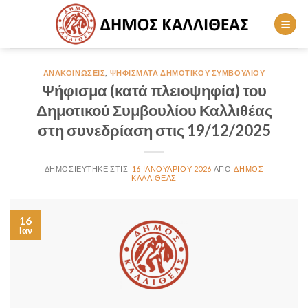
Skip
to
content
ΑΝΑΚΟΙΝΏΣΕΙΣ
,
ΨΗΦΊΣΜΑΤΑ ΔΗΜΟΤΙΚΟΎ ΣΥΜΒΟΥΛΊΟΥ
Ψήφισμα (κατά πλειοψηφία) του
Δημοτικού Συμβουλίου Καλλιθέας
στη συνεδρίαση στις 19/12/2025
16 ΙΑΝΟΥΑΡΊΟΥ 2026
ΔΉΜΟΣ
ΚΑΛΛΙΘΈΑΣ
16
Ιαν