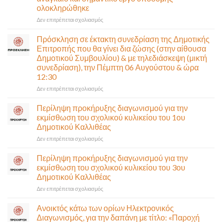
ολοκληρώθηκε
στο
Δεν επιτρέπεται σχολιασμός
Παραδίδεται
στην
Πρόσκληση σε έκτακτη συνεδρίαση της Δημοτικής
κυκλοφορία
Επιτροπής που θα γίνει δια ζώσης (στην αίθουσα
η
Δημοτικού Συμβουλίου) & με τηλεδιάσκεψη (μικτή
Παλαιά
συνεδρίαση), την Πέμπτη 06 Αυγούστου & ώρα
Παραλιακή
12:30
(Λ.
Ποσειδώνος)
στο
Δεν επιτρέπεται σχολιασμός
τη
Πρόσκληση
Δευτέρα
σε
Περίληψη προκήρυξης διαγωνισμού για την
10
έκτακτη
εκμίσθωση του σχολικού κυλικείου του 1ου
Αυγούστου-
συνεδρίαση
Δημοτικού Καλλιθέας
Ένα
της
αναγκαίο
στο
Δεν επιτρέπεται σχολιασμός
Δημοτικής
και
Περίληψη
Επιτροπής
σημαντικό
προκήρυξης
που
Περίληψη προκήρυξης διαγωνισμού για την
έργο
διαγωνισμού
θα
εκμίσθωση του σχολικού κυλικείου του 3ου
υποδομής
για
γίνει
Δημοτικού Καλλιθέας
ολοκληρώθηκε
την
δια
στο
Δεν επιτρέπεται σχολιασμός
εκμίσθωση
ζώσης
Περίληψη
του
(στην
προκήρυξης
σχολικού
αίθουσα
Ανοικτός κάτω των ορίων Ηλεκτρονικός
διαγωνισμού
κυλικείου
Δημοτικού
Διαγωνισμός, για την δαπάνη με τίτλο: «Παροχή
για