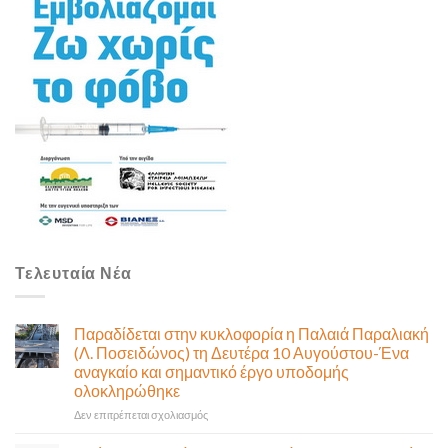
Τελευταία Νέα
Παραδίδεται στην κυκλοφορία η Παλαιά Παραλιακή
(Λ. Ποσειδώνος) τη Δευτέρα 10 Αυγούστου-Ένα
αναγκαίο και σημαντικό έργο υποδομής
ολοκληρώθηκε
στο
Δεν επιτρέπεται σχολιασμός
Παραδίδεται
στην