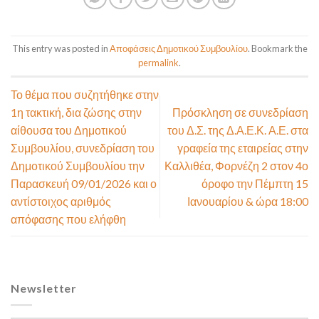
This entry was posted in
Αποφάσεις Δημοτικού Συμβουλίου
. Bookmark the
permalink
.
Το θέμα που συζητήθηκε στην
1η τακτική, δια ζώσης στην
Πρόσκληση σε συνεδρίαση
αίθουσα του Δημοτικού
του Δ.Σ. της Δ.Α.Ε.Κ. Α.Ε. στα
Συμβουλίου, συνεδρίαση του
γραφεία της εταιρείας στην
Δημοτικού Συμβουλίου την
Καλλιθέα, Φορνέζη 2 στον 4ο
Παρασκευή 09/01/2026 και ο
όροφο την Πέμπτη 15
αντίστοιχος αριθμός
Ιανουαρίου & ώρα 18:00
απόφασης που ελήφθη
Newsletter