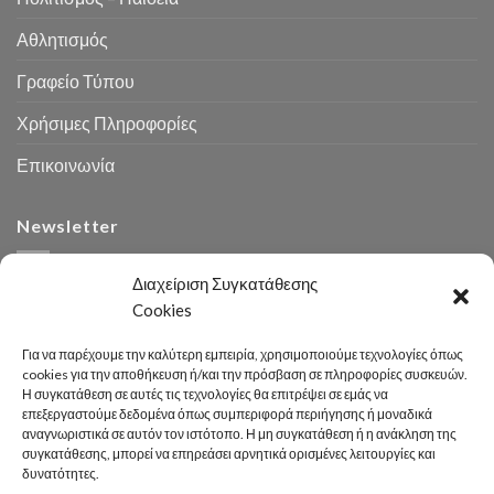
Αθλητισμός
Γραφείο Τύπου
Χρήσιμες Πληροφορίες
Επικοινωνία
Newsletter
Διαχείριση Συγκατάθεσης
Cookies
Για να παρέχουμε την καλύτερη εμπειρία, χρησιμοποιούμε τεχνολογίες όπως
cookies για την αποθήκευση ή/και την πρόσβαση σε πληροφορίες συσκευών.
Η συγκατάθεση σε αυτές τις τεχνολογίες θα επιτρέψει σε εμάς να
Αναζήτηση
επεξεργαστούμε δεδομένα όπως συμπεριφορά περιήγησης ή μοναδικά
αναγνωριστικά σε αυτόν τον ιστότοπο. Η μη συγκατάθεση ή η ανάκληση της
συγκατάθεσης, μπορεί να επηρεάσει αρνητικά ορισμένες λειτουργίες και
δυνατότητες.