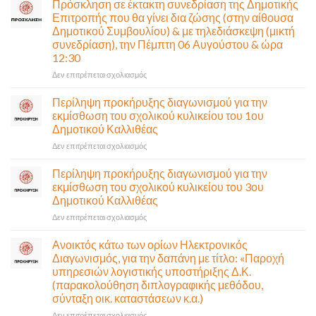
Πρόσκληση σε έκτακτη συνεδρίαση της Δημοτικής
κυκλοφορία
Επιτροπής που θα γίνει δια ζώσης (στην αίθουσα
η
Δημοτικού Συμβουλίου) & με τηλεδιάσκεψη (μικτή
Παλαιά
συνεδρίαση), την Πέμπτη 06 Αυγούστου & ώρα
Παραλιακή
12:30
(Λ.
Ποσειδώνος)
στο
Δεν επιτρέπεται σχολιασμός
τη
Πρόσκληση
Δευτέρα
σε
Περίληψη προκήρυξης διαγωνισμού για την
10
έκτακτη
εκμίσθωση του σχολικού κυλικείου του 1ου
Αυγούστου-
συνεδρίαση
Δημοτικού Καλλιθέας
Ένα
της
αναγκαίο
στο
Δεν επιτρέπεται σχολιασμός
Δημοτικής
και
Περίληψη
Επιτροπής
σημαντικό
προκήρυξης
που
Περίληψη προκήρυξης διαγωνισμού για την
έργο
διαγωνισμού
θα
εκμίσθωση του σχολικού κυλικείου του 3ου
υποδομής
για
γίνει
Δημοτικού Καλλιθέας
ολοκληρώθηκε
την
δια
στο
Δεν επιτρέπεται σχολιασμός
εκμίσθωση
ζώσης
Περίληψη
του
(στην
προκήρυξης
σχολικού
αίθουσα
Ανοικτός κάτω των ορίων Ηλεκτρονικός
διαγωνισμού
κυλικείου
Δημοτικού
Διαγωνισμός, για την δαπάνη με τίτλο: «Παροχή
για
του
Συμβουλίου)
υπηρεσιών λογιστικής υποστήριξης Δ.Κ.
την
1ου
&
(παρακολούθηση διπλογραφικής μεθόδου,
εκμίσθωση
Δημοτικού
με
σύνταξη οικ. καταστάσεων κ.α.)
του
Καλλιθέας
τηλεδιάσκεψη
σχολικού
(μικτή
στο
Δεν επιτρέπεται σχολιασμός