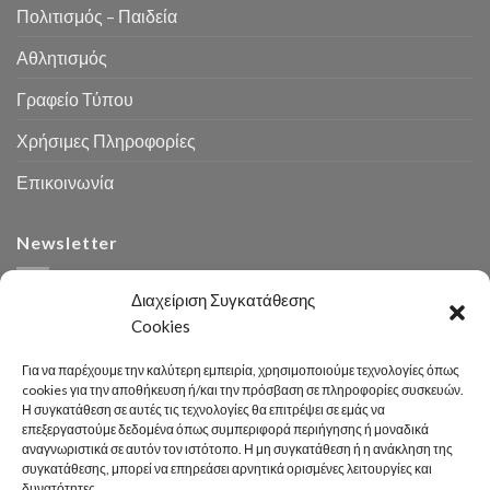
Πολιτισμός – Παιδεία
Αθλητισμός
Γραφείο Τύπου
Χρήσιμες Πληροφορίες
Επικοινωνία
Newsletter
Διαχείριση Συγκατάθεσης
Cookies
Για να παρέχουμε την καλύτερη εμπειρία, χρησιμοποιούμε τεχνολογίες όπως
cookies για την αποθήκευση ή/και την πρόσβαση σε πληροφορίες συσκευών.
Η συγκατάθεση σε αυτές τις τεχνολογίες θα επιτρέψει σε εμάς να
Αναζήτηση
επεξεργαστούμε δεδομένα όπως συμπεριφορά περιήγησης ή μοναδικά
αναγνωριστικά σε αυτόν τον ιστότοπο. Η μη συγκατάθεση ή η ανάκληση της
συγκατάθεσης, μπορεί να επηρεάσει αρνητικά ορισμένες λειτουργίες και
δυνατότητες.