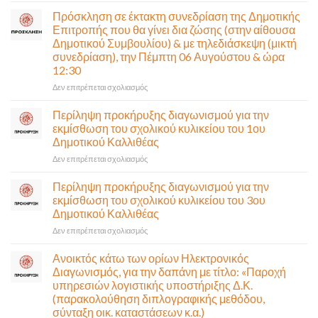
στην
Πρόσκληση σε έκτακτη συνεδρίαση της Δημοτικής
κυκλοφορία
Επιτροπής που θα γίνει δια ζώσης (στην αίθουσα
η
Δημοτικού Συμβουλίου) & με τηλεδιάσκεψη (μικτή
Παλαιά
συνεδρίαση), την Πέμπτη 06 Αυγούστου & ώρα
Παραλιακή
12:30
(Λ.
Ποσειδώνος)
στο
Δεν επιτρέπεται σχολιασμός
τη
Πρόσκληση
Δευτέρα
σε
Περίληψη προκήρυξης διαγωνισμού για την
10
έκτακτη
εκμίσθωση του σχολικού κυλικείου του 1ου
Αυγούστου-
συνεδρίαση
Δημοτικού Καλλιθέας
Ένα
της
αναγκαίο
στο
Δεν επιτρέπεται σχολιασμός
Δημοτικής
και
Περίληψη
Επιτροπής
σημαντικό
προκήρυξης
που
Περίληψη προκήρυξης διαγωνισμού για την
έργο
διαγωνισμού
θα
εκμίσθωση του σχολικού κυλικείου του 3ου
υποδομής
για
γίνει
Δημοτικού Καλλιθέας
ολοκληρώθηκε
την
δια
στο
Δεν επιτρέπεται σχολιασμός
εκμίσθωση
ζώσης
Περίληψη
του
(στην
προκήρυξης
σχολικού
αίθουσα
Ανοικτός κάτω των ορίων Ηλεκτρονικός
διαγωνισμού
κυλικείου
Δημοτικού
Διαγωνισμός, για την δαπάνη με τίτλο: «Παροχή
για
του
Συμβουλίου)
υπηρεσιών λογιστικής υποστήριξης Δ.Κ.
την
1ου
&
(παρακολούθηση διπλογραφικής μεθόδου,
εκμίσθωση
Δημοτικού
με
σύνταξη οικ. καταστάσεων κ.α.)
του
Καλλιθέας
τηλεδιάσκεψη