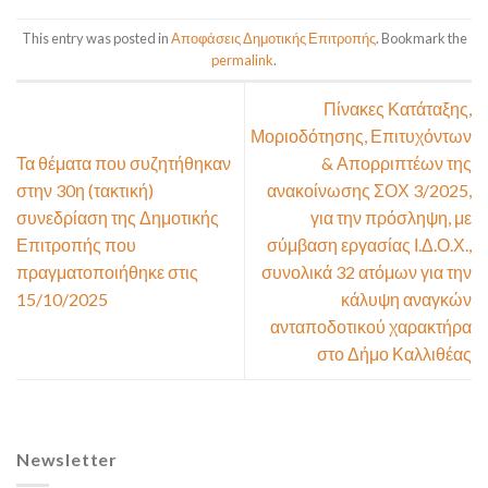
This entry was posted in
Αποφάσεις Δημοτικής Επιτροπής
. Bookmark the
permalink
.
Πίνακες Κατάταξης,
Μοριοδότησης, Επιτυχόντων
Τα θέματα που συζητήθηκαν
& Απορριπτέων της
στην 30η (τακτική)
ανακοίνωσης ΣΟΧ 3/2025,
συνεδρίαση της Δημοτικής
για την πρόσληψη, με
Επιτροπής που
σύμβαση εργασίας Ι.Δ.Ο.Χ.,
πραγματοποιήθηκε στις
συνολικά 32 ατόμων για την
15/10/2025
κάλυψη αναγκών
ανταποδοτικού χαρακτήρα
στο Δήμο Καλλιθέας
Newsletter