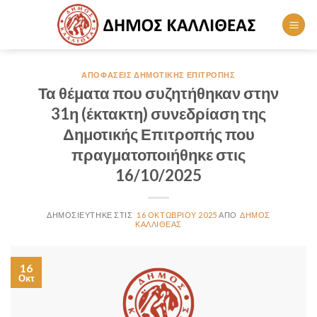
Skip
to
content
ΑΠΟΦΆΣΕΙΣ ΔΗΜΟΤΙΚΉΣ ΕΠΙΤΡΟΠΉΣ
Τα θέματα που συζητήθηκαν στην
31η (έκτακτη) συνεδρίαση της
Δημοτικής Επιτροπής που
πραγματοποιήθηκε στις
16/10/2025
16 ΟΚΤΩΒΡΊΟΥ 2025
ΔΉΜΟΣ
ΚΑΛΛΙΘΈΑΣ
16
Οκτ