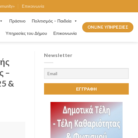
mmunity»
Επικοινωνία
Πράσινο
Πολιτισμός – Παιδεία
ONLINE ΥΠΗΡΕΣΙΕΣ
Υπηρεσίες του Δήμου
Επικοινωνία
Newsletter
κής
ς –
25 &