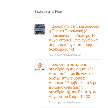
Τελευταία Νέα
Παραδίδεται στην κυκλοφορία
η Παλαιά Παραλιακή (Λ.
Ποσειδώνος) τη Δευτέρα 10
Αυγούστου-Ένα αναγκαίο και
σημαντικό έργο υποδομής
ολοκληρώθηκε
στο
Δεν επιτρέπεται σχολιασμός
Παραδίδεται
στην
Πρόσκληση σε έκτακτη
κυκλοφορία
συνεδρίαση της Δημοτικής
η
Επιτροπής που θα γίνει δια
Παλαιά
ζώσης (στην αίθουσα
Παραλιακή
Δημοτικού Συμβουλίου) & με
(Λ.
τηλεδιάσκεψη (μικτή
Ποσειδώνος)
συνεδρίαση), την Πέμπτη 06
τη
Αυγούστου & ώρα 12:30
Δευτέρα
10
στο
Δεν επιτρέπεται σχολιασμός
Αυγούστου-
Πρόσκληση
Ένα