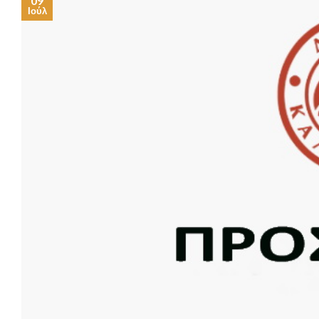
09
Ιούλ