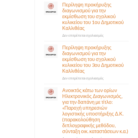
σε
Περίληψη προκήρυξης
αναγκαίο
έκτακτη
διαγωνισμού για την
και
συνεδρίαση
εκμίσθωση του σχολικού
σημαντικό
της
έργο
κυλικείου του 1ου Δημοτικού
Δημοτικής
υποδομής
Καλλιθέας
Επιτροπής
ολοκληρώθηκε
που
στο
Δεν επιτρέπεται σχολιασμός
θα
Περίληψη
γίνει
προκήρυξης
Περίληψη προκήρυξης
δια
διαγωνισμού
διαγωνισμού για την
ζώσης
για
εκμίσθωση του σχολικού
(στην
την
κυλικείου του 3ου Δημοτικού
αίθουσα
εκμίσθωση
Καλλιθέας
Δημοτικού
του
Συμβουλίου)
σχολικού
στο
Δεν επιτρέπεται σχολιασμός
&
κυλικείου
Περίληψη
με
του
προκήρυξης
Ανοικτός κάτω των ορίων
τηλεδιάσκεψη
1ου
διαγωνισμού
Ηλεκτρονικός Διαγωνισμός,
(μικτή
Δημοτικού
για
για την δαπάνη με τίτλο:
συνεδρίαση),
Καλλιθέας
την
«Παροχή υπηρεσιών
την
εκμίσθωση
λογιστικής υποστήριξης Δ.Κ.
Πέμπτη
του
06
(παρακολούθηση
σχολικού
Αυγούστου
διπλογραφικής μεθόδου,
κυλικείου
&
σύνταξη οικ. καταστάσεων κ.α.)
του
ώρα
3ου