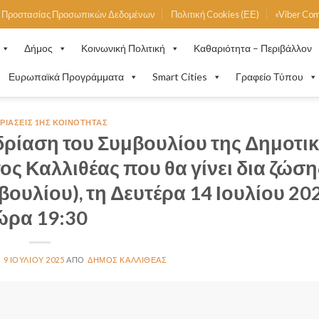
ή Προστασίας Προσωπικών Δεδομένων
Πολιτική Cookies (ΕΕ)
«Viber Co
Δήμος
Κοινωνική Πολιτική
Καθαριότητα – Περιβάλλον
Ευρωπαϊκά Προγράμματα
Smart Cities
Γραφείο Τύπου
ΡΙΆΣΕΙΣ 1ΗΣ ΚΟΙΝΌΤΗΤΑΣ
ρίαση του Συμβουλίου της Δημοτι
ς Καλλιθέας που θα γίνει δια ζώση
ουλίου), τη Δευτέρα 14 Ιουλίου 20
ώρα 19:30
9 ΙΟΥΛΊΟΥ 2025
ΔΉΜΟΣ ΚΑΛΛΙΘΈΑΣ