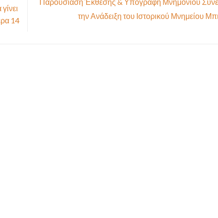
Παρουσίαση Έκθεσης & Υπογραφή Μνημονίου Συνε
γίνει
την Ανάδειξη του Ιστορικού Μνημείου Μπ
έρα 14