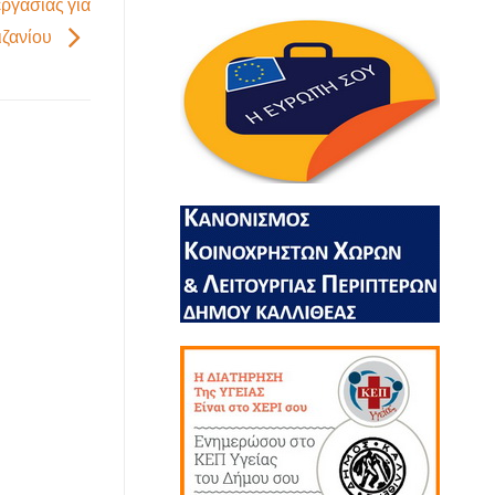
ργασίας για
ιζανίου