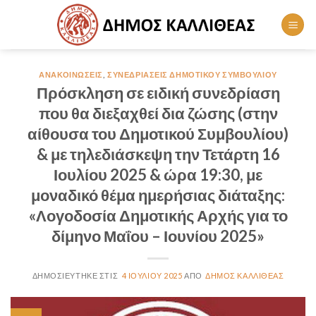
Skip
to
content
ΑΝΑΚΟΙΝΏΣΕΙΣ
,
ΣΥΝΕΔΡΙΆΣΕΙΣ ΔΗΜΟΤΙΚΟΎ ΣΥΜΒΟΥΛΊΟΥ
Πρόσκληση σε ειδική συνεδρίαση
που θα διεξαχθεί δια ζώσης (στην
αίθουσα του Δημοτικού Συμβουλίου)
& με τηλεδιάσκεψη την Τετάρτη 16
Ιουλίου 2025 & ώρα 19:30, με
μοναδικό θέμα ημερήσιας διάταξης:
«Λογοδοσία Δημοτικής Αρχής για το
δίμηνο Μαΐου – Ιουνίου 2025»
4 ΙΟΥΛΊΟΥ 2025
ΔΉΜΟΣ ΚΑΛΛΙΘΈΑΣ