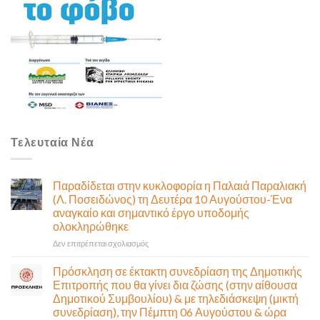
Τελευταία Νέα
Παραδίδεται στην κυκλοφορία η Παλαιά Παραλιακή
(Λ. Ποσειδώνος) τη Δευτέρα 10 Αυγούστου-Ένα
αναγκαίο και σημαντικό έργο υποδομής
ολοκληρώθηκε
στο
Δεν επιτρέπεται σχολιασμός
Παραδίδεται
στην
Πρόσκληση σε έκτακτη συνεδρίαση της Δημοτικής
κυκλοφορία
Επιτροπής που θα γίνει δια ζώσης (στην αίθουσα
η
Δημοτικού Συμβουλίου) & με τηλεδιάσκεψη (μικτή
Παλαιά
συνεδρίαση), την Πέμπτη 06 Αυγούστου & ώρα
Παραλιακή