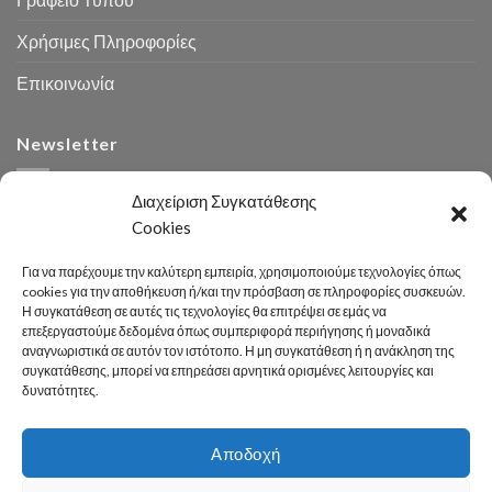
Χρήσιμες Πληροφορίες
Επικοινωνία
Newsletter
Διαχείριση Συγκατάθεσης
Cookies
Για να παρέχουμε την καλύτερη εμπειρία, χρησιμοποιούμε τεχνολογίες όπως
cookies για την αποθήκευση ή/και την πρόσβαση σε πληροφορίες συσκευών.
Η συγκατάθεση σε αυτές τις τεχνολογίες θα επιτρέψει σε εμάς να
Αναζήτηση
επεξεργαστούμε δεδομένα όπως συμπεριφορά περιήγησης ή μοναδικά
αναγνωριστικά σε αυτόν τον ιστότοπο. Η μη συγκατάθεση ή η ανάκληση της
συγκατάθεσης, μπορεί να επηρεάσει αρνητικά ορισμένες λειτουργίες και
δυνατότητες.
Αποδοχή