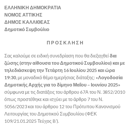
ΕΛΛΗΝΙΚΗ ΔΗΜΟΚΡΑΤΙΑ
ΝΟΜΟΣ ΑΤΤΙΚΗΣ
ΔΗΜΟΣ ΚΑΛΛΙΘΕΑΣ
Δημοτικό Συμβούλιο
Π Ρ Ο Σ Κ Λ Η Σ Η
Σας καλούμε σε ειδική συνεδρίαση που θα διεξαχθεί
δια
ζώσης (στην αίθουσα του Δημοτικού Συμβουλίου) και με
τηλεδιάσκεψη την Τετάρτη 16 Ιουλίου 2025 και ώρα
19:30
, με μοναδικό θέμα ημερήσιας διάταξης:
«Λογοδοσία
Δημοτικής Αρχής για το δίμηνο Μαΐου – Ιουνίου 2025»
σύμφωνα με τις διατάξεις του άρθρου 67Α του Ν. 3852/2010
όπως προστέθηκε και ισχύει με το άρθρο 7 του Ν.
5056/2023 και του άρθρου 12 του Πρότυπου Κανονισμού
Λειτουργίας του Δημοτικού Συμβουλίου (ΦΕΚ
109/21.01.2025 Τεύχος B’).