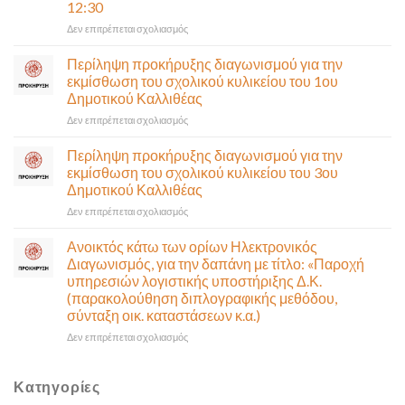
12:30
(Λ.
Ποσειδώνος)
στο
Δεν επιτρέπεται σχολιασμός
τη
Πρόσκληση
Δευτέρα
σε
Περίληψη προκήρυξης διαγωνισμού για την
10
έκτακτη
εκμίσθωση του σχολικού κυλικείου του 1ου
Αυγούστου-
συνεδρίαση
Δημοτικού Καλλιθέας
Ένα
της
αναγκαίο
στο
Δεν επιτρέπεται σχολιασμός
Δημοτικής
και
Περίληψη
Επιτροπής
σημαντικό
προκήρυξης
που
Περίληψη προκήρυξης διαγωνισμού για την
έργο
διαγωνισμού
θα
εκμίσθωση του σχολικού κυλικείου του 3ου
υποδομής
για
γίνει
Δημοτικού Καλλιθέας
ολοκληρώθηκε
την
δια
στο
Δεν επιτρέπεται σχολιασμός
εκμίσθωση
ζώσης
Περίληψη
του
(στην
προκήρυξης
σχολικού
αίθουσα
Ανοικτός κάτω των ορίων Ηλεκτρονικός
διαγωνισμού
κυλικείου
Δημοτικού
Διαγωνισμός, για την δαπάνη με τίτλο: «Παροχή
για
του
Συμβουλίου)
υπηρεσιών λογιστικής υποστήριξης Δ.Κ.
την
1ου
&
(παρακολούθηση διπλογραφικής μεθόδου,
εκμίσθωση
Δημοτικού
με
σύνταξη οικ. καταστάσεων κ.α.)
του
Καλλιθέας
τηλεδιάσκεψη
σχολικού
(μικτή
στο
Δεν επιτρέπεται σχολιασμός
κυλικείου
συνεδρίαση),
Ανοικτός
του
την
κάτω
3ου
Πέμπτη
των
Κατηγορίες
Δημοτικού
06
ορίων