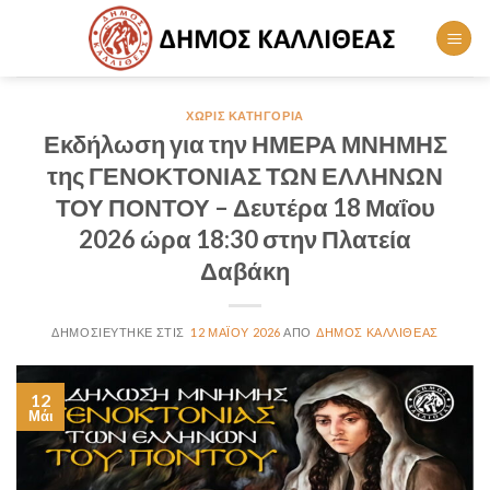
Skip
to
content
ΧΩΡΊΣ ΚΑΤΗΓΟΡΊΑ
Εκδήλωση για την ΗΜΕΡΑ ΜΝΗΜΗΣ
της ΓΕΝΟΚΤΟΝΙΑΣ ΤΩΝ ΕΛΛΗΝΩΝ
ΤΟΥ ΠΟΝΤΟΥ – Δευτέρα 18 Μαΐου
2026 ώρα 18:30 στην Πλατεία
Δαβάκη
12 ΜΑΪ́ΟΥ 2026
ΔΉΜΟΣ ΚΑΛΛΙΘΈΑΣ
12
Μάι