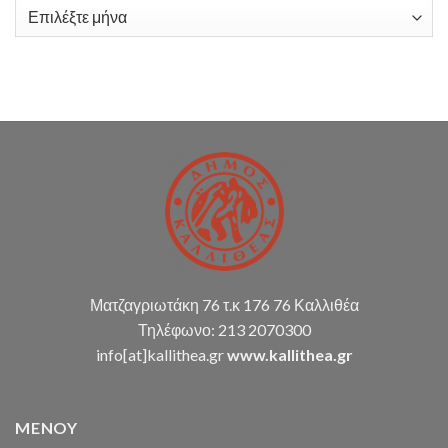
υπηρεσιών
Ιστορικό
λογιστικής
υποστήριξης
Δ.Κ.
(παρακολούθηση
διπλογραφικής
μεθόδου,
σύνταξη
οικ.
καταστάσεων
κ.α.)
Ματζαγριωτάκη 76 τ.κ 176 76 Καλλιθέα
Τηλέφωνο: 213 2070300
info[at]kallithea.gr
www.kallithea.gr
MENOY