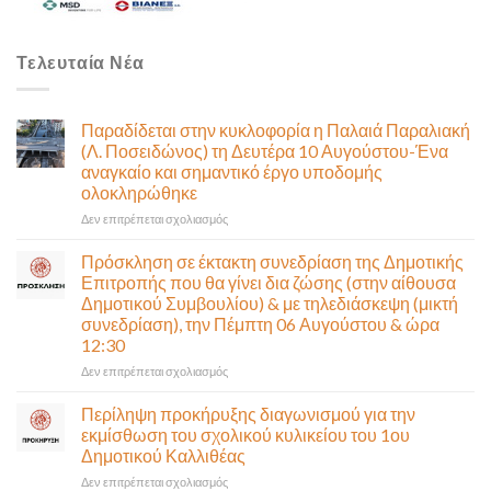
Τελευταία Νέα
Παραδίδεται στην κυκλοφορία η Παλαιά Παραλιακή
(Λ. Ποσειδώνος) τη Δευτέρα 10 Αυγούστου-Ένα
αναγκαίο και σημαντικό έργο υποδομής
ολοκληρώθηκε
στο
Δεν επιτρέπεται σχολιασμός
Παραδίδεται
στην
Πρόσκληση σε έκτακτη συνεδρίαση της Δημοτικής
κυκλοφορία
Επιτροπής που θα γίνει δια ζώσης (στην αίθουσα
η
Δημοτικού Συμβουλίου) & με τηλεδιάσκεψη (μικτή
Παλαιά
συνεδρίαση), την Πέμπτη 06 Αυγούστου & ώρα
Παραλιακή
12:30
(Λ.
Ποσειδώνος)
στο
Δεν επιτρέπεται σχολιασμός
τη
Πρόσκληση
Δευτέρα
σε
Περίληψη προκήρυξης διαγωνισμού για την
10
έκτακτη
εκμίσθωση του σχολικού κυλικείου του 1ου
Αυγούστου-
συνεδρίαση
Δημοτικού Καλλιθέας
Ένα
της
αναγκαίο
στο
Δεν επιτρέπεται σχολιασμός
Δημοτικής