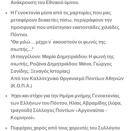
Ανάκρουση του Εθνικού ύμνου.
Η Γενοκτονία μέσα από τις μαρτυρίες που μας
μεταφέρουν δεκαετίες πίσω, περιγράφουν την
προσφυγιά που υπέστησαν εκατοντάδες χιλιάδες
Πόντιοι.
“Θα μιλώ … μέχρι ν ́ ακουστούν οι φωνές της
σιωπής….”
(Απαγγέλουν: Μαρία Δημητριάδου: Η φωνή της
σιωπής, Ροζάνα Δημητριάδου: Μάνα, Γιώργος
Σονίδης: Ξεναγός Ιστορίας)
Από τον Καλλιτεχνικό Οργανισμό Ποντίων Αθηνών
(Κ.Ο.Π.Α.)
Ήχοι και στίχοι για την Ημέρα μνήμης Γενοκτονίας
των Ελλήνων του Πόντου, Ηλίας Αβραμίδης (λύρα,
τραγούδι) Σύλλογος Ποντίων «Αργοναύται –
Κομνηνοί».
Πυρρίχιος χορός από τους χορευτές του Συλλόγου