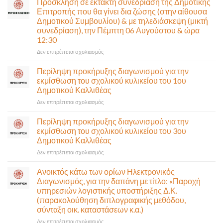
Πρόσκληση σε έκτακτη συνεδρίαση της Δημοτικής
Επιτροπής που θα γίνει δια ζώσης (στην αίθουσα
Δημοτικού Συμβουλίου) & με τηλεδιάσκεψη (μικτή
συνεδρίαση), την Πέμπτη 06 Αυγούστου & ώρα
12:30
στο
Δεν επιτρέπεται σχολιασμός
Πρόσκληση
σε
Περίληψη προκήρυξης διαγωνισμού για την
έκτακτη
εκμίσθωση του σχολικού κυλικείου του 1ου
συνεδρίαση
Δημοτικού Καλλιθέας
της
στο
Δεν επιτρέπεται σχολιασμός
Δημοτικής
Περίληψη
Επιτροπής
προκήρυξης
που
Περίληψη προκήρυξης διαγωνισμού για την
διαγωνισμού
θα
εκμίσθωση του σχολικού κυλικείου του 3ου
για
γίνει
Δημοτικού Καλλιθέας
την
δια
στο
Δεν επιτρέπεται σχολιασμός
εκμίσθωση
ζώσης
Περίληψη
του
(στην
προκήρυξης
σχολικού
αίθουσα
Ανοικτός κάτω των ορίων Ηλεκτρονικός
διαγωνισμού
κυλικείου
Δημοτικού
Διαγωνισμός, για την δαπάνη με τίτλο: «Παροχή
για
του
Συμβουλίου)
υπηρεσιών λογιστικής υποστήριξης Δ.Κ.
την
1ου
&
(παρακολούθηση διπλογραφικής μεθόδου,
εκμίσθωση
Δημοτικού
με
σύνταξη οικ. καταστάσεων κ.α.)
του
Καλλιθέας
τηλεδιάσκεψη
σχολικού
(μικτή
στο
Δεν επιτρέπεται σχολιασμός