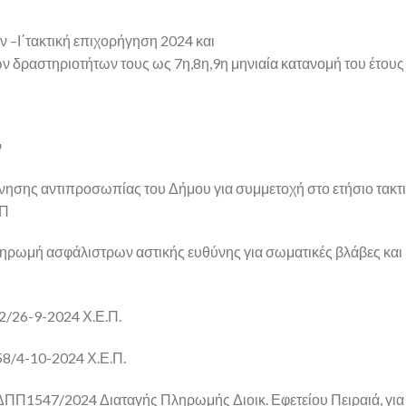
ν –Ι΄τακτική επιχορήγηση 2024 και
ν δραστηριοτήτων τους ως 7η,8η,9η μηνιαία κατανομή του έτους
ν
νησης αντιπροσωπίας του Δήμου για συμμετοχή στο ετήσιο τακτ
ΕΠ
ηρωμή ασφάλιστρων αστικής ευθύνης για σωματικές βλάβες και 
2/26-9-2024 Χ.Ε.Π.
58/4-10-2024 Χ.Ε.Π.
ΔΠΠ1547/2024 Διαταγής Πληρωμής Διοικ. Εφετείου Πειραιά, για τ