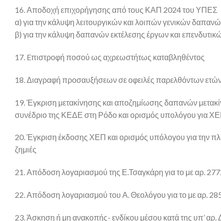
16. Αποδοχή επιχορήγησης από τους ΚΑΠ 2024 του ΥΠΕΣ
α) για την κάλυψη λειτουργικών και λοιπών γενικών δαπανώ
β) για την κάλυψη δαπανών εκτέλεσης έργων και επενδυτικώ
17. Eπιστροφή ποσού ως αχρεωστήτως καταβληθέντος
18. Διαγραφή προσαυξήσεων σε οφειλές παρελθόντων ετώ
19. Έγκριση μετακίνησης και αποζημίωσης δαπανών μετακί
συνέδριο της ΚΕΔΕ στη Ρόδο και ορισμός υπολόγου για Χ
20. Έγκριση έκδοσης ΧΕΠ και ορισμός υπόλογου για την πλ
ζημιές
21. Απόδοση λογαριασμού της Ε.Τσαγκάρη για το με αρ. 277
22. Απόδοση λογαριασμού του Α. Θεολόγου για το με αρ. 28
23. Άσκηση ή μη ανακοπής- ενδίκου μέσου κατά της υπ’ αρ. 