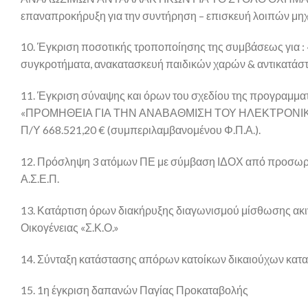
επαναπροκήρυξη για την συντήρηση – επισκευή λοιπών μ
10. Έγκριση ποσοτικής τροποποίησης της συμβάσεως για : 
συγκροτήματα, ανακατασκευή παιδικών χαρών & αντικατάστ
11. Έγκριση σύναψης και όρων του σχεδίου της προγραμματι
«ΠΡΟΜΗΘΕΙΑ ΓΙΑ ΤΗΝ ΑΝΑΒΑΘΜΙΣΗ ΤΟΥ ΗΛΕΚΤΡΟΝΙ
Π/Υ 668.521,20 € (συμπεριλαμβανομένου Φ.Π.Α.).
12. Πρόσληψη 3 ατόμων ΠΕ με σύμβαση ΙΔΟΧ από προσωρι
Α.Σ.Ε.Π.
13. Κατάρτιση όρων διακήρυξης διαγωνισμού μίσθωσης ακιν
Οικογένειας «Σ.Κ.Ο.»
14. Σύνταξη κατάστασης απόρων κατοίκων δικαιούχων κατ
15. 1η έγκριση δαπανών Παγίας Προκαταβολής