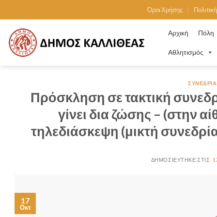
Skip
Όροι Χρήσης
Πολιτικ
to
content
Αρχική
Πόλη
Αθλητισμός
ΣΥΝΕΔΡΙΆ
Πρόσκληση σε τακτική συνεδρ
γίνει δια ζώσης – (στην 
τηλεδιάσκεψη (μικτή συνεδρία
1
17
Οκτ