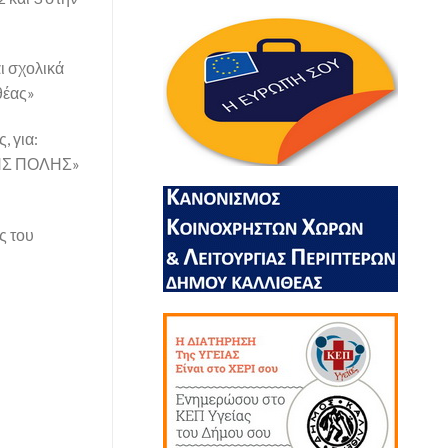
ι σχολικά
θέας»
, για:
ΗΣ ΠΟΛΗΣ»
ς του