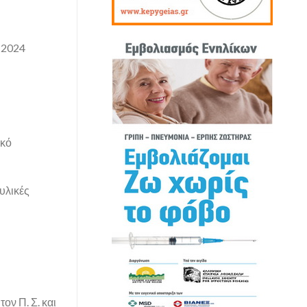
 2024
ικό
υλικές
ον Π. Σ. και