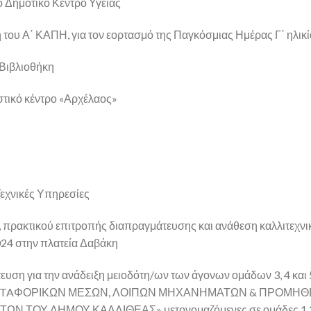
ο Δημοτικό Κέντρο Υγείας
η του Α΄ ΚΑΠΗ, για τον εορτασμό της Παγκόσμιας Ημέρας Γ΄ ηλικ
 Βιβλιοθήκη
στικό κέντρο «Αρχέλαος»
Τεχνικές Υπηρεσίες
ς, πρακτικού επιτροπής διαπραγμάτευσης και ανάθεση καλλιτεχν
24 στην πλατεία Δαβάκη
ευση για την ανάδειξη μειοδότη/ων των άγονων ομάδων 3, 4 και 
ΥΗ METAΦΟΡΙΚΩΝ ΜΕΣΩΝ, ΛΟΙΠΩΝ ΜΗΧΑΝΗΜΑΤΩΝ & ΠΡΟΜΗΘ
ΤΟΥ ΔΗΜΟΥ ΚΑΛΛΙΘΕΑΣ» μετονομαζόμενες σε ομάδες 1,2 κ