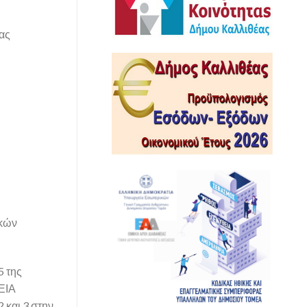
ίας
ικών
5 της
ΕΙΑ
αι 3 στην