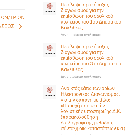
σε
Περίληψη προκήρυξης
αναγκαίο
έκτακτη
διαγωνισμού για την
και
συνεδρίαση
εκμίσθωση του σχολικού
σημαντικό
ΤΩΝ/ΤΡΙΩΝ
της
έργο
κυλικείου του 1ου Δημοτικού
Δημοτικής
ΤΑΣΕΩΣ
υποδομής
Καλλιθέας
Επιτροπής
ολοκληρώθηκε
που
στο
Δεν επιτρέπεται σχολιασμός
θα
Περίληψη
γίνει
προκήρυξης
Περίληψη προκήρυξης
δια
διαγωνισμού
διαγωνισμού για την
ζώσης
για
εκμίσθωση του σχολικού
(στην
την
κυλικείου του 3ου Δημοτικού
αίθουσα
εκμίσθωση
Καλλιθέας
Δημοτικού
του
Συμβουλίου)
σχολικού
στο
Δεν επιτρέπεται σχολιασμός
&
κυλικείου
Περίληψη
με
του
προκήρυξης
Ανοικτός κάτω των ορίων
τηλεδιάσκεψη
1ου
διαγωνισμού
Ηλεκτρονικός Διαγωνισμός,
(μικτή
Δημοτικού
για
για την δαπάνη με τίτλο:
συνεδρίαση),
Καλλιθέας
την
«Παροχή υπηρεσιών
την
εκμίσθωση
λογιστικής υποστήριξης Δ.Κ.
Πέμπτη
του
06
(παρακολούθηση
σχολικού
Αυγούστου
διπλογραφικής μεθόδου,
κυλικείου
&
σύνταξη οικ. καταστάσεων κ.α.)
του
ώρα
3ου