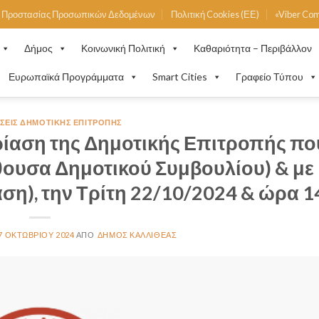
ή Προστασίας Προσωπικών Δεδομένων
Πολιτική Cookies (ΕΕ)
«Viber Co
Δήμος
Κοινωνική Πολιτική
Καθαριότητα – Περιβάλλον
Ευρωπαϊκά Προγράμματα
Smart Cities
Γραφείο Τύπου
ΣΕΙΣ ΔΗΜΟΤΙΚΉΣ ΕΠΙΤΡΟΠΉΣ
ίαση της Δημοτικής Επιτροπής πο
αίθουσα Δημοτικού Συμβουλίου) & με
ση), την Τρίτη 22/10/2024 & ώρα 1
7 ΟΚΤΩΒΡΊΟΥ 2024
ΔΉΜΟΣ ΚΑΛΛΙΘΈΑΣ