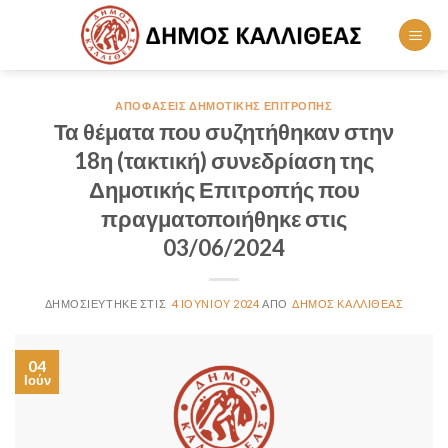
Skip
to
content
ΑΠΟΦΆΣΕΙΣ ΔΗΜΟΤΙΚΉΣ ΕΠΙΤΡΟΠΉΣ
Τα θέματα που συζητήθηκαν στην
18η (τακτική) συνεδρίαση της
Δημοτικής Επιτροπής που
πραγματοποιήθηκε στις
03/06/2024
4 ΙΟΥΝΊΟΥ 2024
ΔΉΜΟΣ ΚΑΛΛΙΘΈΑΣ
04
Ιούν