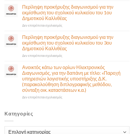
Δευτέρα
σε
Περίληψη προκήρυξης διαγωνισμού για την
10
έκτακτη
εκμίσθωση του σχολικού κυλικείου του 1ου
Αυγούστου-
συνεδρίαση
Δημοτικού Καλλιθέας
Ένα
της
αναγκαίο
στο
Δεν επιτρέπεται σχολιασμός
Δημοτικής
και
Περίληψη
Επιτροπής
σημαντικό
προκήρυξης
που
Περίληψη προκήρυξης διαγωνισμού για την
έργο
διαγωνισμού
θα
εκμίσθωση του σχολικού κυλικείου του 3ου
υποδομής
για
γίνει
Δημοτικού Καλλιθέας
ολοκληρώθηκε
την
δια
στο
Δεν επιτρέπεται σχολιασμός
εκμίσθωση
ζώσης
Περίληψη
του
(στην
προκήρυξης
σχολικού
αίθουσα
Ανοικτός κάτω των ορίων Ηλεκτρονικός
διαγωνισμού
κυλικείου
Δημοτικού
Διαγωνισμός, για την δαπάνη με τίτλο: «Παροχή
για
του
Συμβουλίου)
υπηρεσιών λογιστικής υποστήριξης Δ.Κ.
την
1ου
&
(παρακολούθηση διπλογραφικής μεθόδου,
εκμίσθωση
Δημοτικού
με
σύνταξη οικ. καταστάσεων κ.α.)
του
Καλλιθέας
τηλεδιάσκεψη
σχολικού
(μικτή
στο
Δεν επιτρέπεται σχολιασμός
κυλικείου
συνεδρίαση),
Ανοικτός
του
την
κάτω
3ου
Πέμπτη
των
Κατηγορίες
Δημοτικού
06
ορίων
Καλλιθέας
Αυγούστου
Ηλεκτρονικός
&
Διαγωνισμός,
Κατηγορίες
ώρα
για