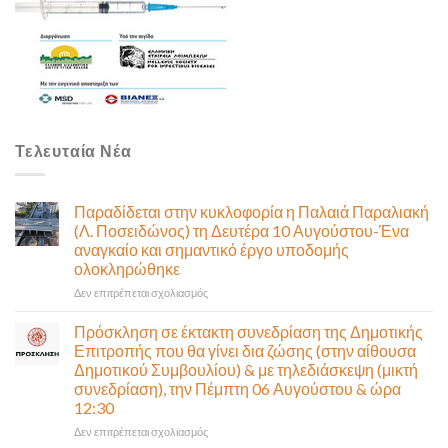
Τελευταία Νέα
Παραδίδεται στην κυκλοφορία η Παλαιά Παραλιακή
(Λ. Ποσειδώνος) τη Δευτέρα 10 Αυγούστου-Ένα
αναγκαίο και σημαντικό έργο υποδομής
ολοκληρώθηκε
στο
Δεν επιτρέπεται σχολιασμός
Παραδίδεται
στην
Πρόσκληση σε έκτακτη συνεδρίαση της Δημοτικής
κυκλοφορία
Επιτροπής που θα γίνει δια ζώσης (στην αίθουσα
η
Δημοτικού Συμβουλίου) & με τηλεδιάσκεψη (μικτή
Παλαιά
συνεδρίαση), την Πέμπτη 06 Αυγούστου & ώρα
Παραλιακή
12:30
(Λ.
Ποσειδώνος)
στο
Δεν επιτρέπεται σχολιασμός
τη
Πρόσκληση