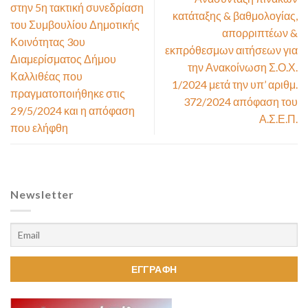
στην 5η τακτική συνεδρίαση
κατάταξης & βαθμολογίας,
του Συμβουλίου Δημοτικής
απορριπτέων &
Κοινότητας 3ου
εκπρόθεσμων αιτήσεων για
Διαμερίσματος Δήμου
την Ανακοίνωση Σ.Ο.Χ.
Καλλιθέας που
1/2024 μετά την υπ’ αριθμ.
πραγματοποιήθηκε στις
372/2024 απόφαση του
29/5/2024 και η απόφαση
Α.Σ.Ε.Π.
που ελήφθη
Newsletter