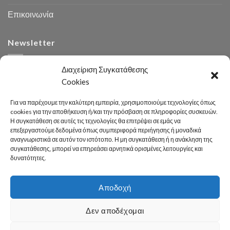
Επικοινωνία
Newsletter
Διαχείριση Συγκατάθεσης
Cookies
Για να παρέχουμε την καλύτερη εμπειρία, χρησιμοποιούμε τεχνολογίες όπως
cookies για την αποθήκευση ή/και την πρόσβαση σε πληροφορίες συσκευών.
Η συγκατάθεση σε αυτές τις τεχνολογίες θα επιτρέψει σε εμάς να
Αναζήτηση
επεξεργαστούμε δεδομένα όπως συμπεριφορά περιήγησης ή μοναδικά
αναγνωριστικά σε αυτόν τον ιστότοπο. Η μη συγκατάθεση ή η ανάκληση της
συγκατάθεσης, μπορεί να επηρεάσει αρνητικά ορισμένες λειτουργίες και
δυνατότητες.
Αποδοχή
Developed 2026 by
enginius.gr
Δεν αποδέχομαι
Πόλη
Δήμος
Κοινωνική Πολιτική
Καθαριότητα – Περιβάλλον