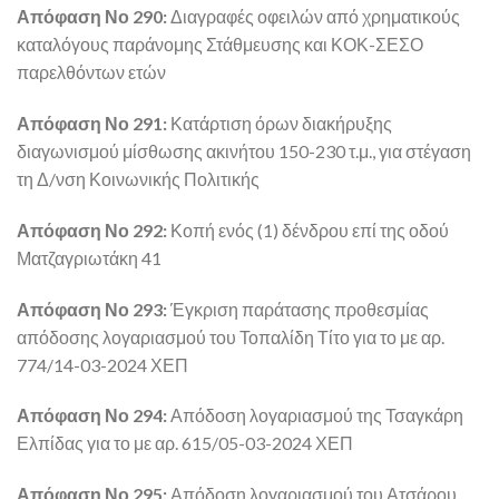
Απόφαση Νο 290:
Διαγραφές οφειλών από χρηματικούς
καταλόγους παράνομης Στάθμευσης και ΚΟΚ-ΣΕΣΟ
παρελθόντων ετών
Απόφαση Νο 291:
Κατάρτιση όρων διακήρυξης
διαγωνισμού μίσθωσης ακινήτου 150-230 τ.μ., για στέγαση
τη Δ/νση Κοινωνικής Πολιτικής
Απόφαση Νο 292:
Κοπή ενός (1) δένδρου επί της οδού
Ματζαγριωτάκη 41
Απόφαση Νο 293:
Έγκριση παράτασης προθεσμίας
απόδοσης λογαριασμού του Τοπαλίδη Τίτο για το με αρ.
774/14-03-2024 ΧΕΠ
Απόφαση Νο 294:
Απόδοση λογαριασμού της Τσαγκάρη
Ελπίδας για το με αρ. 615/05-03-2024 ΧΕΠ
Απόφαση Νο 295:
Απόδοση λογαριασμού του Ατσάρου