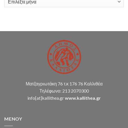
λογιστικής
υποστήριξης
Δ.Κ.
(παρακολούθηση
διπλογραφικής
μεθόδου,
σύνταξη
οικ.
καταστάσεων
κ.α.)
Ματζαγριωτάκη 76 τ.κ 176 76 Καλλιθέα
Τηλέφωνο: 213 2070300
info[at]kallithea.gr
www.kallithea.gr
MENOY