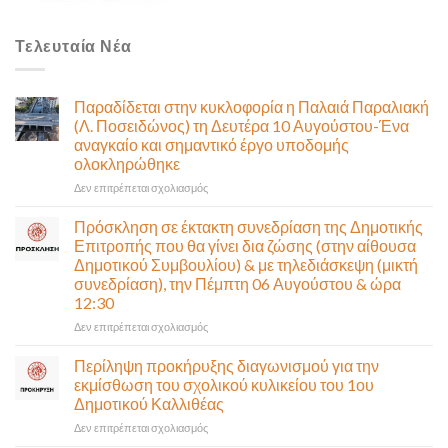
Τελευταία Νέα
Παραδίδεται στην κυκλοφορία η Παλαιά Παραλιακή
(Λ. Ποσειδώνος) τη Δευτέρα 10 Αυγούστου-Ένα
αναγκαίο και σημαντικό έργο υποδομής
ολοκληρώθηκε
στο
Δεν επιτρέπεται σχολιασμός
Παραδίδεται
στην
Πρόσκληση σε έκτακτη συνεδρίαση της Δημοτικής
κυκλοφορία
Επιτροπής που θα γίνει δια ζώσης (στην αίθουσα
η
Δημοτικού Συμβουλίου) & με τηλεδιάσκεψη (μικτή
Παλαιά
συνεδρίαση), την Πέμπτη 06 Αυγούστου & ώρα
Παραλιακή
12:30
(Λ.
Ποσειδώνος)
στο
Δεν επιτρέπεται σχολιασμός
τη
Πρόσκληση
Δευτέρα
σε
Περίληψη προκήρυξης διαγωνισμού για την
10
έκτακτη
εκμίσθωση του σχολικού κυλικείου του 1ου
Αυγούστου-
συνεδρίαση
Δημοτικού Καλλιθέας
Ένα
της
αναγκαίο
στο
Δεν επιτρέπεται σχολιασμός
Δημοτικής
και
Περίληψη
Επιτροπής