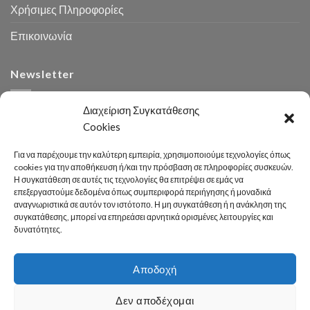
Χρήσιμες Πληροφορίες
Επικοινωνία
Newsletter
Διαχείριση Συγκατάθεσης
Cookies
Για να παρέχουμε την καλύτερη εμπειρία, χρησιμοποιούμε τεχνολογίες όπως
cookies για την αποθήκευση ή/και την πρόσβαση σε πληροφορίες συσκευών.
Η συγκατάθεση σε αυτές τις τεχνολογίες θα επιτρέψει σε εμάς να
Αναζήτηση
επεξεργαστούμε δεδομένα όπως συμπεριφορά περιήγησης ή μοναδικά
αναγνωριστικά σε αυτόν τον ιστότοπο. Η μη συγκατάθεση ή η ανάκληση της
συγκατάθεσης, μπορεί να επηρεάσει αρνητικά ορισμένες λειτουργίες και
δυνατότητες.
Αποδοχή
Developed 2026 by
enginius.gr
Δεν αποδέχομαι