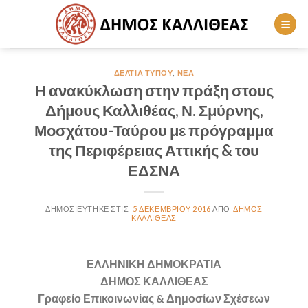
Skip
to
content
ΔΕΛΤΊΑ ΤΎΠΟΥ
,
ΝΈΑ
Η ανακύκλωση στην πράξη στους
Δήμους Καλλιθέας, Ν. Σμύρνης,
Μοσχάτου-Ταύρου με πρόγραμμα
της Περιφέρειας Αττικής & του
ΕΔΣΝΑ
5 ΔΕΚΕΜΒΡΊΟΥ 2016
ΔΉΜΟΣ
ΚΑΛΛΙΘΈΑΣ
ΕΛΛΗΝΙΚΗ ΔΗΜΟΚΡΑΤΙΑ
ΔΗΜΟΣ ΚΑΛΛΙΘΕΑΣ
Γραφείο Επικοινωνίας & Δημοσίων Σχέσεων