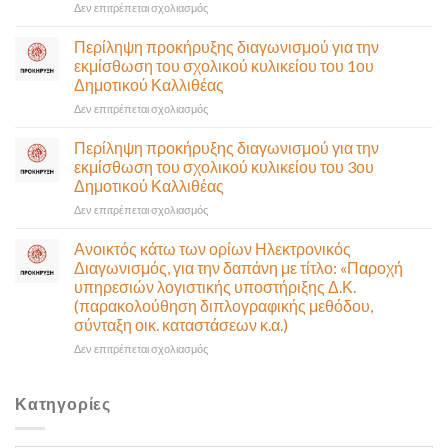
Ποσειδώνος)
στο
Δεν επιτρέπεται σχολιασμός
τη
Πρόσκληση
Δευτέρα
σε
Περίληψη προκήρυξης διαγωνισμού για την
10
έκτακτη
εκμίσθωση του σχολικού κυλικείου του 1ου
Αυγούστου-
συνεδρίαση
Δημοτικού Καλλιθέας
Ένα
της
αναγκαίο
στο
Δεν επιτρέπεται σχολιασμός
Δημοτικής
και
Περίληψη
Επιτροπής
σημαντικό
προκήρυξης
που
Περίληψη προκήρυξης διαγωνισμού για την
έργο
διαγωνισμού
θα
εκμίσθωση του σχολικού κυλικείου του 3ου
υποδομής
για
γίνει
Δημοτικού Καλλιθέας
ολοκληρώθηκε
την
δια
στο
Δεν επιτρέπεται σχολιασμός
εκμίσθωση
ζώσης
Περίληψη
του
(στην
προκήρυξης
σχολικού
αίθουσα
Ανοικτός κάτω των ορίων Ηλεκτρονικός
διαγωνισμού
κυλικείου
Δημοτικού
Διαγωνισμός, για την δαπάνη με τίτλο: «Παροχή
για
του
Συμβουλίου)
υπηρεσιών λογιστικής υποστήριξης Δ.Κ.
την
1ου
&
(παρακολούθηση διπλογραφικής μεθόδου,
εκμίσθωση
Δημοτικού
με
σύνταξη οικ. καταστάσεων κ.α.)
του
Καλλιθέας
τηλεδιάσκεψη
σχολικού
(μικτή
στο
Δεν επιτρέπεται σχολιασμός
κυλικείου
συνεδρίαση),
Ανοικτός
του
την
κάτω
3ου
Πέμπτη
των
Κατηγορίες
Δημοτικού
06
ορίων
Καλλιθέας
Αυγούστου
Ηλεκτρονικός