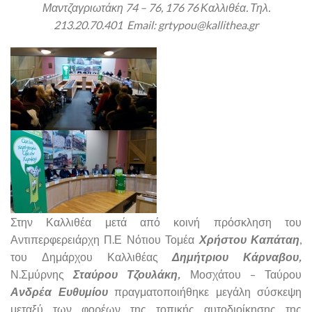
Μαντζαγριωτάκη 74 – 76, 176 76 Καλλιθέα. Τηλ.
213.20.70.401 Email: grtypou@kallithea.gr
Στην Καλλιθέα μετά από κοινή πρόσκληση του
Αντιπερφερειάρχη Π.Ε Νότιου Τομέα
Χρήστου Καπάταη
,
του Δημάρχου Καλλιθέας
Δημήτριου Κάρναβου,
Ν.Σμύρνης
Σταύρου Τζουλάκη,
Μοσχάτου – Ταύρου
Ανδρέα Ευθυμίου
πραγματοποιήθηκε μεγάλη σύσκεψη
μεταξύ των φορέων της τοπικής αυτοδιοίκησης της