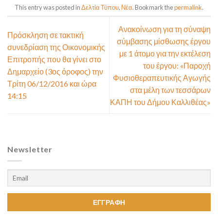
This entry was posted in
Δελτία Τύπου
,
Νέα
. Bookmark the
permalink
.
Ανακοίνωση για τη σύναψη
Πρόσκληση σε τακτική
σύμβασης μίσθωσης έργου
συνεδρίαση της Οικονομικής
με 1 άτομο για την εκτέλεση
Επιτροπής που θα γίνει στο
του έργου: «Παροχή
Δημαρχείο (3ος όροφος) την
Φυσιοθεραπευτικής Αγωγής
Τρίτη 06/12/2016 και ώρα
στα μέλη των τεσσάρων
14:15
ΚΑΠΗ του Δήμου Καλλιθέας»
Newsletter