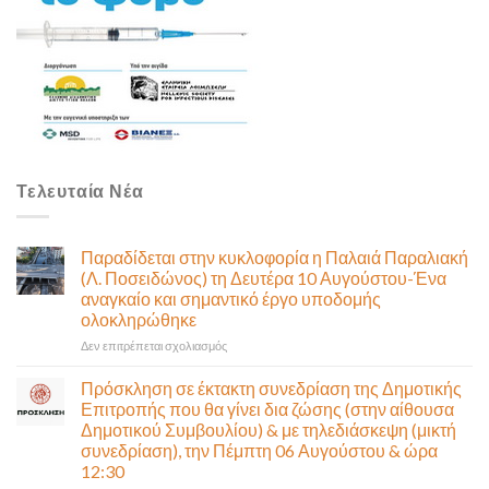
Τελευταία Νέα
Παραδίδεται στην κυκλοφορία η Παλαιά Παραλιακή
(Λ. Ποσειδώνος) τη Δευτέρα 10 Αυγούστου-Ένα
αναγκαίο και σημαντικό έργο υποδομής
ολοκληρώθηκε
στο
Δεν επιτρέπεται σχολιασμός
Παραδίδεται
στην
Πρόσκληση σε έκτακτη συνεδρίαση της Δημοτικής
κυκλοφορία
Επιτροπής που θα γίνει δια ζώσης (στην αίθουσα
η
Δημοτικού Συμβουλίου) & με τηλεδιάσκεψη (μικτή
Παλαιά
συνεδρίαση), την Πέμπτη 06 Αυγούστου & ώρα
Παραλιακή
12:30
(Λ.