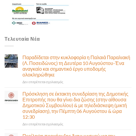
Τελευταία Νέα
Παραδίδεται στην κυκλοφορία η Παλαιά Παραλιακή
(Λ. Ποσειδώνος) τη Δευτέρα 10 Αυγούστου-Ένα
αναγκαίο και σημαντικό έργο υποδομής
ολοκληρώθηκε
στο
Δεν επιτρέπεται σχολιασμός
Παραδίδεται
στην
Πρόσκληση σε έκτακτη συνεδρίαση της Δημοτικής
κυκλοφορία
Επιτροπής που θα γίνει δια ζώσης (στην αίθουσα
η
Δημοτικού Συμβουλίου) & με τηλεδιάσκεψη (μικτή
Παλαιά
συνεδρίαση), την Πέμπτη 06 Αυγούστου & ώρα
Παραλιακή
12:30
(Λ.
Ποσειδώνος)
στο
Δεν επιτρέπεται σχολιασμός
τη
Πρόσκληση
Δευτέρα
σε
Περίληψη προκήρυξης διαγωνισμού για την