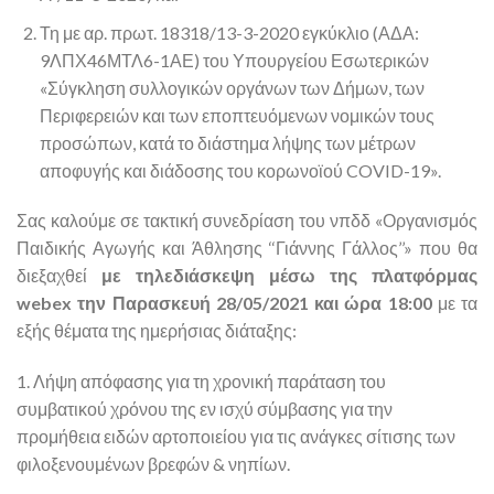
Τη με αρ. πρωτ. 18318/13-3-2020 εγκύκλιο (ΑΔΑ:
9ΛΠΧ46ΜΤΛ6-1ΑΕ) του Υπουργείου Εσωτερικών
«Σύγκληση συλλογικών οργάνων των Δήμων, των
Περιφερειών και των εποπτευόμενων νομικών τους
προσώπων, κατά το διάστημα λήψης των μέτρων
αποφυγής και διάδοσης του κορωνοϊού COVID-19».
Σας καλούμε σε τακτική συνεδρίαση του νπδδ «Οργανισμός
Παιδικής Αγωγής και Άθλησης ‘‘Γιάννης Γάλλος’’» που θα
διεξαχθεί
με τηλεδιάσκεψη μέσω της πλατφόρμας
webex την Παρασκευή 28/05/2021 και ώρα 18:00
με τα
εξής θέματα της ημερήσιας διάταξης:
1. Λήψη απόφασης για τη χρονική παράταση του
συμβατικού χρόνου της εν ισχύ σύμβασης για την
προμήθεια ειδών αρτοποιείου για τις ανάγκες σίτισης των
φιλοξενουμένων βρεφών & νηπίων.