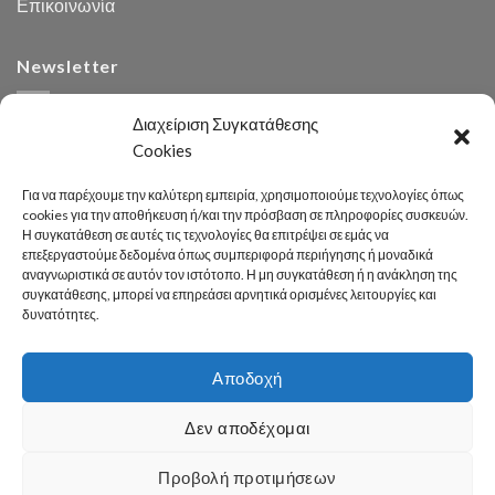
Επικοινωνία
Newsletter
Διαχείριση Συγκατάθεσης
Cookies
Για να παρέχουμε την καλύτερη εμπειρία, χρησιμοποιούμε τεχνολογίες όπως
cookies για την αποθήκευση ή/και την πρόσβαση σε πληροφορίες συσκευών.
Η συγκατάθεση σε αυτές τις τεχνολογίες θα επιτρέψει σε εμάς να
Αναζήτηση
επεξεργαστούμε δεδομένα όπως συμπεριφορά περιήγησης ή μοναδικά
αναγνωριστικά σε αυτόν τον ιστότοπο. Η μη συγκατάθεση ή η ανάκληση της
συγκατάθεσης, μπορεί να επηρεάσει αρνητικά ορισμένες λειτουργίες και
δυνατότητες.
Αποδοχή
Developed 2026 by
enginius.gr
Δεν αποδέχομαι
Πόλη
Δήμος
Κοινωνική Πολιτική
Καθαριότητα – Περιβάλλον
Πράσινο
Πολιτισμός – Παιδεία
Αθλητισμός
Γραφείο Τύπου
Προβολή προτιμήσεων
Χρήσιμες Πληροφορίες
Επικοινωνία