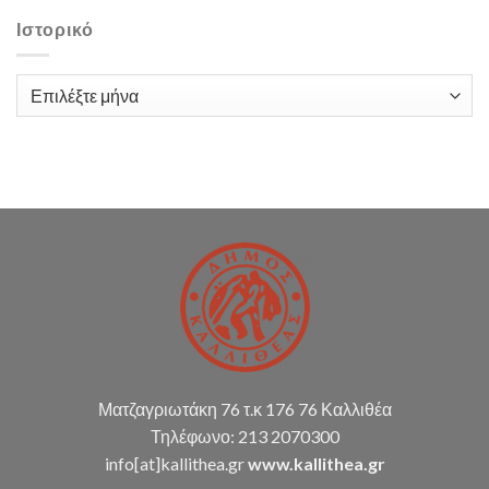
δαπάνη
με
Ιστορικό
τίτλο:
«Παροχή
υπηρεσιών
Ιστορικό
λογιστικής
υποστήριξης
Δ.Κ.
(παρακολούθηση
διπλογραφικής
μεθόδου,
σύνταξη
οικ.
καταστάσεων
κ.α.)
Ματζαγριωτάκη 76 τ.κ 176 76 Καλλιθέα
Τηλέφωνο: 213 2070300
info[at]kallithea.gr
www.kallithea.gr