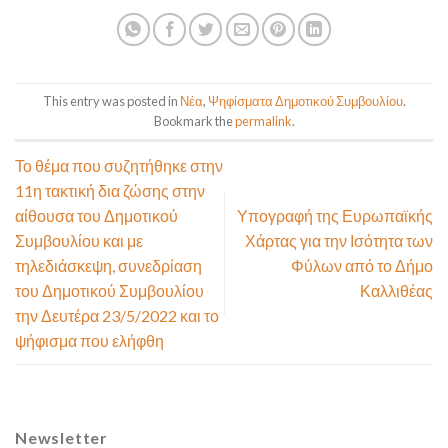
This entry was posted in
Νέα
,
Ψηφίσματα Δημοτικού Συμβουλίου
.
Bookmark the
permalink
.
Το θέμα που συζητήθηκε στην
11η τακτική δια ζώσης στην
αίθουσα του Δημοτικού
Υπογραφή της Ευρωπαϊκής
Συμβουλίου και με
Χάρτας για την Ισότητα των
τηλεδιάσκεψη, συνεδρίαση
Φύλων από το Δήμο
του Δημοτικού Συμβουλίου
Καλλιθέας
την Δευτέρα 23/5/2022 και το
ψήφισμα που ελήφθη
Newsletter