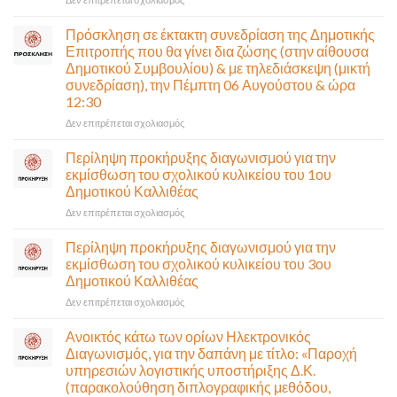
Παραδίδεται
στην
Πρόσκληση σε έκτακτη συνεδρίαση της Δημοτικής
κυκλοφορία
Επιτροπής που θα γίνει δια ζώσης (στην αίθουσα
η
Δημοτικού Συμβουλίου) & με τηλεδιάσκεψη (μικτή
Παλαιά
συνεδρίαση), την Πέμπτη 06 Αυγούστου & ώρα
Παραλιακή
12:30
(Λ.
Ποσειδώνος)
στο
Δεν επιτρέπεται σχολιασμός
τη
Πρόσκληση
Δευτέρα
σε
Περίληψη προκήρυξης διαγωνισμού για την
10
έκτακτη
εκμίσθωση του σχολικού κυλικείου του 1ου
Αυγούστου-
συνεδρίαση
Δημοτικού Καλλιθέας
Ένα
της
αναγκαίο
στο
Δεν επιτρέπεται σχολιασμός
Δημοτικής
και
Περίληψη
Επιτροπής
σημαντικό
προκήρυξης
που
Περίληψη προκήρυξης διαγωνισμού για την
έργο
διαγωνισμού
θα
εκμίσθωση του σχολικού κυλικείου του 3ου
υποδομής
για
γίνει
Δημοτικού Καλλιθέας
ολοκληρώθηκε
την
δια
στο
Δεν επιτρέπεται σχολιασμός
εκμίσθωση
ζώσης
Περίληψη
του
(στην
προκήρυξης
σχολικού
αίθουσα
Ανοικτός κάτω των ορίων Ηλεκτρονικός
διαγωνισμού
κυλικείου
Δημοτικού
Διαγωνισμός, για την δαπάνη με τίτλο: «Παροχή
για
του
Συμβουλίου)
υπηρεσιών λογιστικής υποστήριξης Δ.Κ.
την
1ου
&
(παρακολούθηση διπλογραφικής μεθόδου,
εκμίσθωση
Δημοτικού
με