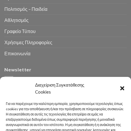
Πολιτισμός – Παιδεία
Αθλητισμός
Γραφείο Τύπου
Χρήσιμες Πληροφορίες
Επικοινωνία
Newsletter
Διαχείριση Συγκατάθεσης
Cookies
Για να παρέχουμε την καλύτερη εμπειρία, χρησιμοποιούμε τεχνολογίες όπως
cookies για την αποθήκευση ή/και την πρόσβαση σε πληροφορίες συσκευών.
Η συγκατάθεση σε αυτές τις τεχνολογίες θα επιτρέψει σε εμάς να
Αναζήτηση
επεξεργαστούμε δεδομένα όπως συμπεριφορά περιήγησης ή μοναδικά
αναγνωριστικά σε αυτόν τον ιστότοπο. Η μη συγκατάθεση ή η ανάκληση της
συγκατάθεσης, μπορεί να επηρεάσει αρνητικά ορισμένες λειτουργίες και