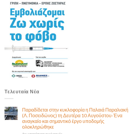
Τελευταία Νέα
Παραδίδεται στην κυκλοφορία η Παλαιά Παραλιακή
(Λ. Ποσειδώνος) τη Δευτέρα 10 Αυγούστου-Ένα
αναγκαίο και σημαντικό έργο υποδομής
ολοκληρώθηκε
στο
Δεν επιτρέπεται σχολιασμός