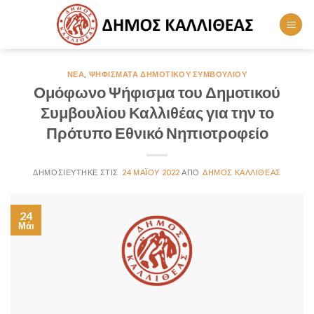
Skip
to
content
ΝΈΑ
,
ΨΗΦΊΣΜΑΤΑ ΔΗΜΟΤΙΚΟΎ ΣΥΜΒΟΥΛΊΟΥ
Ομόφωνο Ψήφισμα του Δημοτικού
Συμβουλίου Καλλιθέας για την το
Πρότυπο Εθνικό Νηπιοτροφείο
24 ΜΑΪ́ΟΥ 2022
ΔΉΜΟΣ ΚΑΛΛΙΘΈΑΣ
24
Μάι