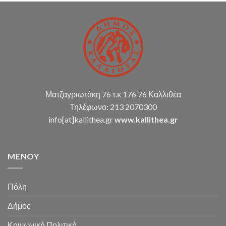
σύνταξη
οικ.
καταστάσεων
κ.α.)
Ματζαγριωτάκη 76 τ.κ 176 76 Καλλιθέα
Τηλέφωνο: 213 2070300
info[at]kallithea.gr
www.kallithea.gr
MENOY
Πόλη
Δήμος
Κοινωνική Πολιτική