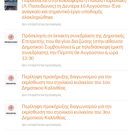
Παραδίδεται στην κυκλοφορία η Παλαιά Παραλιακή
(Λ. Ποσειδώνος) τη Δευτέρα 10 Αυγούστου-Ένα
αναγκαίο και σημαντικό έργο υποδομής
ολοκληρώθηκε
στο
Δεν επιτρέπεται σχολιασμός
Παραδίδεται
στην
Πρόσκληση σε έκτακτη συνεδρίαση της Δημοτικής
κυκλοφορία
Επιτροπής που θα γίνει δια ζώσης (στην αίθουσα
η
Δημοτικού Συμβουλίου) & με τηλεδιάσκεψη (μικτή
Παλαιά
συνεδρίαση), την Πέμπτη 06 Αυγούστου & ώρα
Παραλιακή
12:30
(Λ.
Ποσειδώνος)
στο
Δεν επιτρέπεται σχολιασμός
τη
Πρόσκληση
Δευτέρα
σε
Περίληψη προκήρυξης διαγωνισμού για την
10
έκτακτη
εκμίσθωση του σχολικού κυλικείου του 1ου
Αυγούστου-
συνεδρίαση
Δημοτικού Καλλιθέας
Ένα
της
αναγκαίο
στο
Δεν επιτρέπεται σχολιασμός
Δημοτικής
και
Περίληψη
Επιτροπής
σημαντικό
προκήρυξης
που
Περίληψη προκήρυξης διαγωνισμού για την
έργο
διαγωνισμού
θα
εκμίσθωση του σχολικού κυλικείου του 3ου
υποδομής
για
γίνει
Δημοτικού Καλλιθέας
ολοκληρώθηκε
την
δια
στο
Δεν επιτρέπεται σχολιασμός
εκμίσθωση
ζώσης
Περίληψη
του
(στην