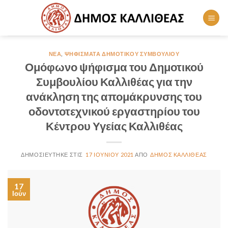
Skip
to
content
ΝΈΑ
,
ΨΗΦΊΣΜΑΤΑ ΔΗΜΟΤΙΚΟΎ ΣΥΜΒΟΥΛΊΟΥ
Ομόφωνο ψήφισμα του Δημοτικού
Συμβουλίου Καλλιθέας για την
ανάκληση της απομάκρυνσης του
οδοντοτεχνικού εργαστηρίου του
Κέντρου Υγείας Καλλιθέας
17 ΙΟΥΝΊΟΥ 2021
ΔΉΜΟΣ ΚΑΛΛΙΘΈΑΣ
17
Ιούν