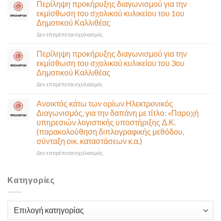
σε
Περίληψη προκήρυξης διαγωνισμού για την
10
έκτακτη
εκμίσθωση του σχολικού κυλικείου του 1ου
Αυγούστου-
συνεδρίαση
Δημοτικού Καλλιθέας
Ένα
της
αναγκαίο
στο
Δεν επιτρέπεται σχολιασμός
Δημοτικής
και
Περίληψη
Επιτροπής
σημαντικό
προκήρυξης
που
Περίληψη προκήρυξης διαγωνισμού για την
έργο
διαγωνισμού
θα
εκμίσθωση του σχολικού κυλικείου του 3ου
υποδομής
για
γίνει
Δημοτικού Καλλιθέας
ολοκληρώθηκε
την
δια
στο
Δεν επιτρέπεται σχολιασμός
εκμίσθωση
ζώσης
Περίληψη
του
(στην
προκήρυξης
σχολικού
αίθουσα
Ανοικτός κάτω των ορίων Ηλεκτρονικός
διαγωνισμού
κυλικείου
Δημοτικού
Διαγωνισμός, για την δαπάνη με τίτλο: «Παροχή
για
του
Συμβουλίου)
υπηρεσιών λογιστικής υποστήριξης Δ.Κ.
την
1ου
&
(παρακολούθηση διπλογραφικής μεθόδου,
εκμίσθωση
Δημοτικού
με
σύνταξη οικ. καταστάσεων κ.α.)
του
Καλλιθέας
τηλεδιάσκεψη
σχολικού
(μικτή
στο
Δεν επιτρέπεται σχολιασμός
κυλικείου
συνεδρίαση),
Ανοικτός
του
την
κάτω
3ου
Πέμπτη
των
Κατηγορίες
Δημοτικού
06
ορίων
Καλλιθέας
Αυγούστου
Ηλεκτρονικός
&
Διαγωνισμός,
Κατηγορίες
ώρα
για
12:30
την