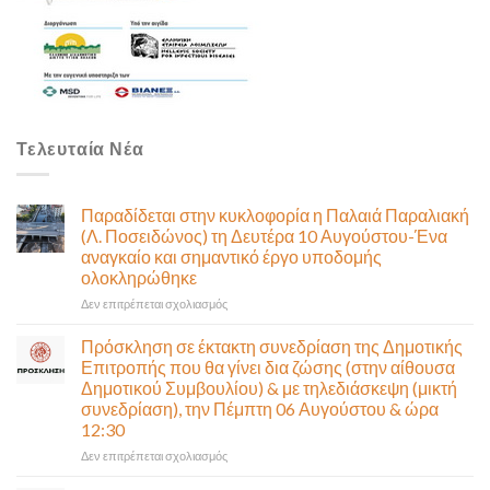
Τελευταία Νέα
Παραδίδεται στην κυκλοφορία η Παλαιά Παραλιακή
(Λ. Ποσειδώνος) τη Δευτέρα 10 Αυγούστου-Ένα
αναγκαίο και σημαντικό έργο υποδομής
ολοκληρώθηκε
στο
Δεν επιτρέπεται σχολιασμός
Παραδίδεται
στην
Πρόσκληση σε έκτακτη συνεδρίαση της Δημοτικής
κυκλοφορία
Επιτροπής που θα γίνει δια ζώσης (στην αίθουσα
η
Δημοτικού Συμβουλίου) & με τηλεδιάσκεψη (μικτή
Παλαιά
συνεδρίαση), την Πέμπτη 06 Αυγούστου & ώρα
Παραλιακή
12:30
(Λ.
Ποσειδώνος)
στο
Δεν επιτρέπεται σχολιασμός
τη
Πρόσκληση
Δευτέρα