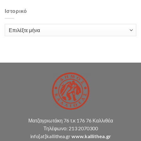
δαπάνη
με
Ιστορικό
τίτλο:
«Παροχή
υπηρεσιών
Ιστορικό
λογιστικής
υποστήριξης
Δ.Κ.
(παρακολούθηση
διπλογραφικής
μεθόδου,
σύνταξη
οικ.
καταστάσεων
κ.α.)
Ματζαγριωτάκη 76 τ.κ 176 76 Καλλιθέα
Τηλέφωνο: 213 2070300
info[at]kallithea.gr
www.kallithea.gr