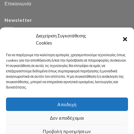
Επικοινωνία
Newsletter
Διαχείριση Συγκατάθεσης
Cookies
Για να παρέχουμε την καλύτερη εμπειρία, χρησιμοποιούμε τεχνολογίες όπως
cookies για την αποθήκευση ή/και την πρόσβαση σε πληροφορίες συσκευών.
Η συγκατάθεση σε αυτές τις τεχνολογίες θα επιτρέψει σε εμάς να
Αναζήτηση
επεξεργαστούμε δεδομένα όπως συμπεριφορά περιήγησης ή μοναδικά
αναγνωριστικά σε αυτόν τον ιστότοπο. Η μη συγκατάθεση ή η ανάκληση της
συγκατάθεσης, μπορεί να επηρεάσει αρνητικά ορισμένες λειτουργίες και
δυνατότητες.
Αποδοχή
Developed 2026 by
enginius.gr
Δεν αποδέχομαι
Πόλη
Δήμος
Κοινωνική Πολιτική
Καθαριότητα – Περιβάλλον
Πράσινο
Πολιτισμός – Παιδεία
Αθλητισμός
Γραφείο Τύπου
Προβολή προτιμήσεων