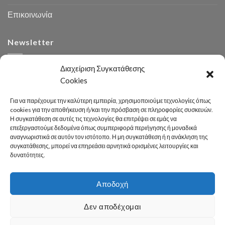
Επικοινωνία
Newsletter
Διαχείριση Συγκατάθεσης
Cookies
Για να παρέχουμε την καλύτερη εμπειρία, χρησιμοποιούμε τεχνολογίες όπως
cookies για την αποθήκευση ή/και την πρόσβαση σε πληροφορίες συσκευών.
Η συγκατάθεση σε αυτές τις τεχνολογίες θα επιτρέψει σε εμάς να
Αναζήτηση
επεξεργαστούμε δεδομένα όπως συμπεριφορά περιήγησης ή μοναδικά
αναγνωριστικά σε αυτόν τον ιστότοπο. Η μη συγκατάθεση ή η ανάκληση της
συγκατάθεσης, μπορεί να επηρεάσει αρνητικά ορισμένες λειτουργίες και
δυνατότητες.
Αποδοχή
Developed 2026 by
enginius.gr
Δεν αποδέχομαι
Πόλη
Δήμος
Κοινωνική Πολιτική
Καθαριότητα – Περιβάλλον