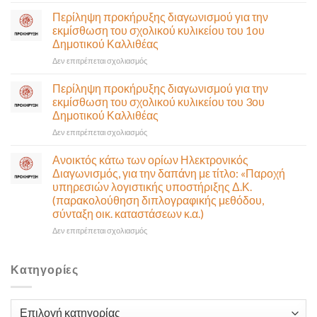
Πρόσκληση
Δευτέρα
σε
Περίληψη προκήρυξης διαγωνισμού για την
10
έκτακτη
εκμίσθωση του σχολικού κυλικείου του 1ου
Αυγούστου-
συνεδρίαση
Δημοτικού Καλλιθέας
Ένα
της
αναγκαίο
στο
Δεν επιτρέπεται σχολιασμός
Δημοτικής
και
Περίληψη
Επιτροπής
σημαντικό
προκήρυξης
που
Περίληψη προκήρυξης διαγωνισμού για την
έργο
διαγωνισμού
θα
εκμίσθωση του σχολικού κυλικείου του 3ου
υποδομής
για
γίνει
Δημοτικού Καλλιθέας
ολοκληρώθηκε
την
δια
στο
Δεν επιτρέπεται σχολιασμός
εκμίσθωση
ζώσης
Περίληψη
του
(στην
προκήρυξης
σχολικού
αίθουσα
Ανοικτός κάτω των ορίων Ηλεκτρονικός
διαγωνισμού
κυλικείου
Δημοτικού
Διαγωνισμός, για την δαπάνη με τίτλο: «Παροχή
για
του
Συμβουλίου)
υπηρεσιών λογιστικής υποστήριξης Δ.Κ.
την
1ου
&
(παρακολούθηση διπλογραφικής μεθόδου,
εκμίσθωση
Δημοτικού
με
σύνταξη οικ. καταστάσεων κ.α.)
του
Καλλιθέας
τηλεδιάσκεψη
σχολικού
(μικτή
στο
Δεν επιτρέπεται σχολιασμός
κυλικείου
συνεδρίαση),
Ανοικτός
του
την
κάτω
3ου
Πέμπτη
των
Κατηγορίες
Δημοτικού
06
ορίων
Καλλιθέας
Αυγούστου
Ηλεκτρονικός
&
Διαγωνισμός,
Κατηγορίες
ώρα
για