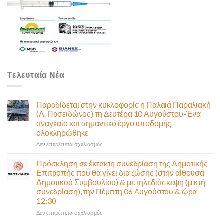
Τελευταία Νέα
Παραδίδεται στην κυκλοφορία η Παλαιά Παραλιακή
(Λ. Ποσειδώνος) τη Δευτέρα 10 Αυγούστου-Ένα
αναγκαίο και σημαντικό έργο υποδομής
ολοκληρώθηκε
στο
Δεν επιτρέπεται σχολιασμός
Παραδίδεται
στην
Πρόσκληση σε έκτακτη συνεδρίαση της Δημοτικής
κυκλοφορία
Επιτροπής που θα γίνει δια ζώσης (στην αίθουσα
η
Δημοτικού Συμβουλίου) & με τηλεδιάσκεψη (μικτή
Παλαιά
συνεδρίαση), την Πέμπτη 06 Αυγούστου & ώρα
Παραλιακή
12:30
(Λ.
Ποσειδώνος)
στο
Δεν επιτρέπεται σχολιασμός
τη