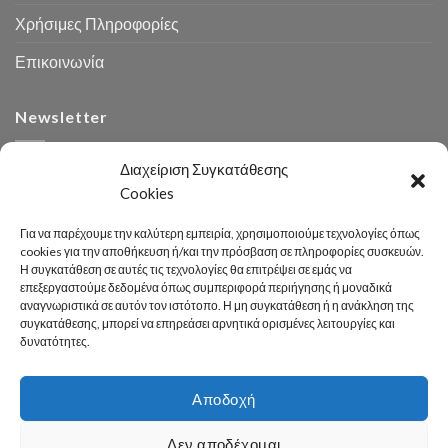
Χρήσιμες Πληροφορίες
Επικοινωνία
Newsletter
Διαχείριση Συγκατάθεσης
Cookies
Για να παρέχουμε την καλύτερη εμπειρία, χρησιμοποιούμε τεχνολογίες όπως
cookies για την αποθήκευση ή/και την πρόσβαση σε πληροφορίες συσκευών.
Η συγκατάθεση σε αυτές τις τεχνολογίες θα επιτρέψει σε εμάς να
Αναζήτηση
επεξεργαστούμε δεδομένα όπως συμπεριφορά περιήγησης ή μοναδικά
αναγνωριστικά σε αυτόν τον ιστότοπο. Η μη συγκατάθεση ή η ανάκληση της
συγκατάθεσης, μπορεί να επηρεάσει αρνητικά ορισμένες λειτουργίες και
δυνατότητες.
Αποδοχή
Developed 2026 by
enginius.gr
Δεν αποδέχομαι