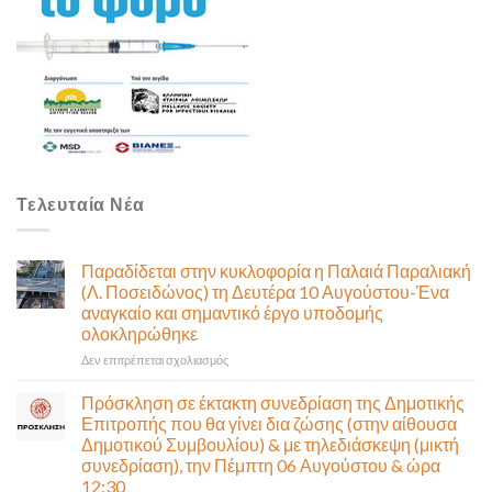
Τελευταία Νέα
Παραδίδεται στην κυκλοφορία η Παλαιά Παραλιακή
(Λ. Ποσειδώνος) τη Δευτέρα 10 Αυγούστου-Ένα
αναγκαίο και σημαντικό έργο υποδομής
ολοκληρώθηκε
στο
Δεν επιτρέπεται σχολιασμός
Παραδίδεται
στην
Πρόσκληση σε έκτακτη συνεδρίαση της Δημοτικής
κυκλοφορία
Επιτροπής που θα γίνει δια ζώσης (στην αίθουσα
η
Δημοτικού Συμβουλίου) & με τηλεδιάσκεψη (μικτή
Παλαιά
συνεδρίαση), την Πέμπτη 06 Αυγούστου & ώρα
Παραλιακή
12:30
(Λ.