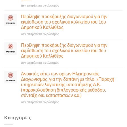
Ποσειδώνος)
στο
Δεν επιτρέπεται σχολιασμός
τη
Πρόσκληση
Δευτέρα
σε
Περίληψη προκήρυξης διαγωνισμού για την
10
έκτακτη
εκμίσθωση του σχολικού κυλικείου του 1ου
Αυγούστου-
συνεδρίαση
Δημοτικού Καλλιθέας
Ένα
της
αναγκαίο
στο
Δεν επιτρέπεται σχολιασμός
Δημοτικής
και
Περίληψη
Επιτροπής
σημαντικό
προκήρυξης
που
Περίληψη προκήρυξης διαγωνισμού για την
έργο
διαγωνισμού
θα
εκμίσθωση του σχολικού κυλικείου του 3ου
υποδομής
για
γίνει
Δημοτικού Καλλιθέας
ολοκληρώθηκε
την
δια
στο
Δεν επιτρέπεται σχολιασμός
εκμίσθωση
ζώσης
Περίληψη
του
(στην
προκήρυξης
σχολικού
αίθουσα
Ανοικτός κάτω των ορίων Ηλεκτρονικός
διαγωνισμού
κυλικείου
Δημοτικού
Διαγωνισμός, για την δαπάνη με τίτλο: «Παροχή
για
του
Συμβουλίου)
υπηρεσιών λογιστικής υποστήριξης Δ.Κ.
την
1ου
&
(παρακολούθηση διπλογραφικής μεθόδου,
εκμίσθωση
Δημοτικού
με
σύνταξη οικ. καταστάσεων κ.α.)
του
Καλλιθέας
τηλεδιάσκεψη
σχολικού
(μικτή
στο
Δεν επιτρέπεται σχολιασμός
κυλικείου
συνεδρίαση),
Ανοικτός
του
την
κάτω
3ου
Πέμπτη
των
Κατηγορίες
Δημοτικού
06
ορίων
Καλλιθέας
Αυγούστου
Ηλεκτρονικός