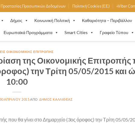
ή Προστασίας Προσωπικών Δεδομένων
Πολιτική Cookies (ΕΕ)
«Viber Co
Δήμος
Κοινωνική Πολιτική
Καθαριότητα – Περιβάλλον
Ευρωπαϊκά Προγράμματα
Smart Cities
Γραφείο Τύπου
ΕΙΣ ΟΙΚΟΝΟΜΙΚΉΣ ΕΠΙΤΡΟΠΉΣ
ρίαση της Οικονομικής Επιτροπής
 όροφος) την Τρίτη 05/05/2015 και 
10:00
30 ΑΠΡΙΛΊΟΥ 2015
ΔΉΜΟΣ ΚΑΛΛΙΘΈΑΣ
ής που θα γίνει στο Δημαρχείο (3ος όροφος) την Τρίτη 05/05/2