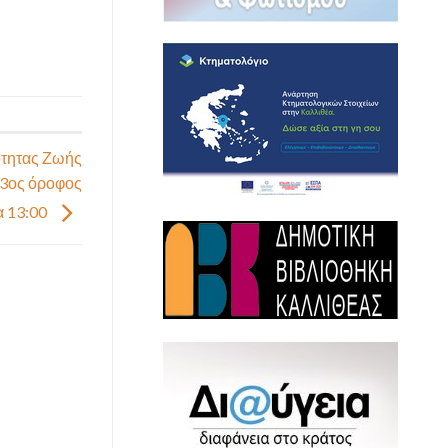
ότητας Ζωής
 3ος όροφος
α 13:00