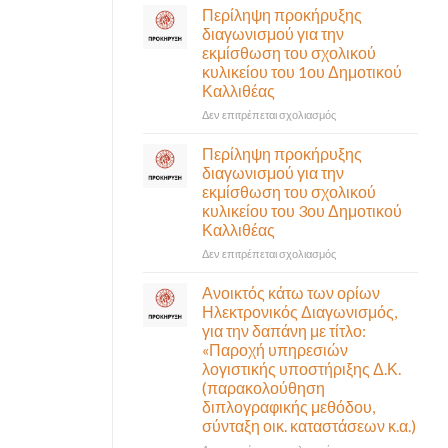
σε
Περίληψη προκήρυξης
αναγκαίο
έκτακτη
διαγωνισμού για την
και
συνεδρίαση
εκμίσθωση του σχολικού
σημαντικό
της
έργο
κυλικείου του 1ου Δημοτικού
Δημοτικής
υποδομής
Καλλιθέας
Επιτροπής
ολοκληρώθηκε
που
στο
Δεν επιτρέπεται σχολιασμός
θα
Περίληψη
γίνει
προκήρυξης
Περίληψη προκήρυξης
δια
διαγωνισμού
διαγωνισμού για την
ζώσης
για
εκμίσθωση του σχολικού
(στην
την
κυλικείου του 3ου Δημοτικού
αίθουσα
εκμίσθωση
Καλλιθέας
Δημοτικού
του
Συμβουλίου)
σχολικού
στο
Δεν επιτρέπεται σχολιασμός
&
κυλικείου
Περίληψη
με
του
προκήρυξης
Ανοικτός κάτω των ορίων
τηλεδιάσκεψη
1ου
διαγωνισμού
Ηλεκτρονικός Διαγωνισμός,
(μικτή
Δημοτικού
για
για την δαπάνη με τίτλο:
συνεδρίαση),
Καλλιθέας
την
«Παροχή υπηρεσιών
την
εκμίσθωση
λογιστικής υποστήριξης Δ.Κ.
Πέμπτη
του
06
(παρακολούθηση
σχολικού
Αυγούστου
διπλογραφικής μεθόδου,
κυλικείου
&
σύνταξη οικ. καταστάσεων κ.α.)
του
ώρα
3ου