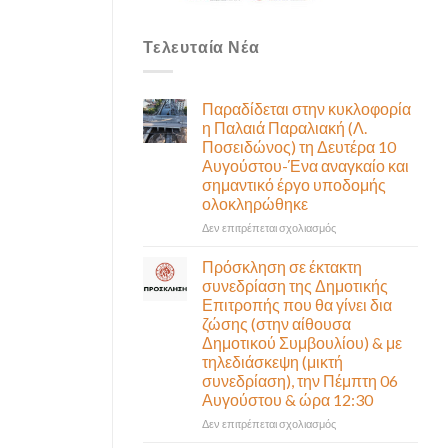
Τελευταία Νέα
Παραδίδεται στην κυκλοφορία
η Παλαιά Παραλιακή (Λ.
Ποσειδώνος) τη Δευτέρα 10
Αυγούστου-Ένα αναγκαίο και
σημαντικό έργο υποδομής
ολοκληρώθηκε
στο
Δεν επιτρέπεται σχολιασμός
Παραδίδεται
στην
Πρόσκληση σε έκτακτη
κυκλοφορία
συνεδρίαση της Δημοτικής
η
Επιτροπής που θα γίνει δια
Παλαιά
ζώσης (στην αίθουσα
Παραλιακή
Δημοτικού Συμβουλίου) & με
(Λ.
τηλεδιάσκεψη (μικτή
Ποσειδώνος)
συνεδρίαση), την Πέμπτη 06
τη
Αυγούστου & ώρα 12:30
Δευτέρα
10
στο
Δεν επιτρέπεται σχολιασμός
Αυγούστου-
Πρόσκληση
Ένα