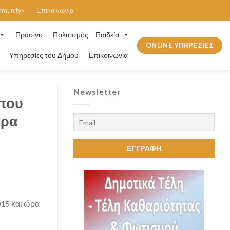
mmunity»
Επικοινωνία
Πράσινο
Πολιτισμός – Παιδεία
ONLINE ΥΠΗΡΕΣΙΕΣ
Υπηρεσίες του Δήμου
Επικοινωνία
Newsletter
 που
ώρα
015 και ώρα