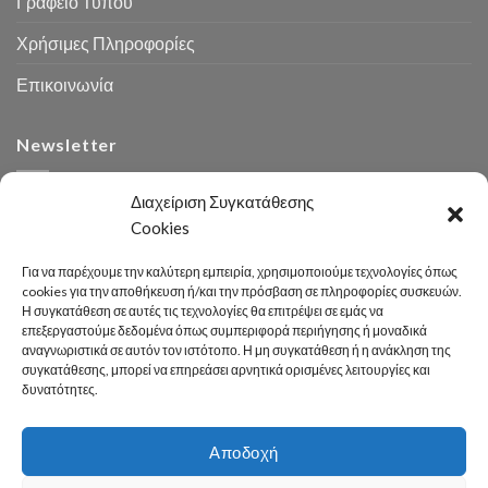
Γραφείο Τύπου
Χρήσιμες Πληροφορίες
Επικοινωνία
Newsletter
Διαχείριση Συγκατάθεσης
Cookies
Για να παρέχουμε την καλύτερη εμπειρία, χρησιμοποιούμε τεχνολογίες όπως
cookies για την αποθήκευση ή/και την πρόσβαση σε πληροφορίες συσκευών.
Η συγκατάθεση σε αυτές τις τεχνολογίες θα επιτρέψει σε εμάς να
Αναζήτηση
επεξεργαστούμε δεδομένα όπως συμπεριφορά περιήγησης ή μοναδικά
αναγνωριστικά σε αυτόν τον ιστότοπο. Η μη συγκατάθεση ή η ανάκληση της
συγκατάθεσης, μπορεί να επηρεάσει αρνητικά ορισμένες λειτουργίες και
δυνατότητες.
Αποδοχή