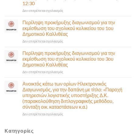
12:30
(Λ.
Ποσειδώνος)
στο
Δεν επιτρέπεται σχολιασμός
τη
Πρόσκληση
Δευτέρα
σε
Περίληψη προκήρυξης διαγωνισμού για την
10
έκτακτη
εκμίσθωση του σχολικού κυλικείου του 1ου
Αυγούστου-
συνεδρίαση
Δημοτικού Καλλιθέας
Ένα
της
αναγκαίο
στο
Δεν επιτρέπεται σχολιασμός
Δημοτικής
και
Περίληψη
Επιτροπής
σημαντικό
προκήρυξης
που
Περίληψη προκήρυξης διαγωνισμού για την
έργο
διαγωνισμού
θα
εκμίσθωση του σχολικού κυλικείου του 3ου
υποδομής
για
γίνει
Δημοτικού Καλλιθέας
ολοκληρώθηκε
την
δια
στο
Δεν επιτρέπεται σχολιασμός
εκμίσθωση
ζώσης
Περίληψη
του
(στην
προκήρυξης
σχολικού
αίθουσα
Ανοικτός κάτω των ορίων Ηλεκτρονικός
διαγωνισμού
κυλικείου
Δημοτικού
Διαγωνισμός, για την δαπάνη με τίτλο: «Παροχή
για
του
Συμβουλίου)
υπηρεσιών λογιστικής υποστήριξης Δ.Κ.
την
1ου
&
(παρακολούθηση διπλογραφικής μεθόδου,
εκμίσθωση
Δημοτικού
με
σύνταξη οικ. καταστάσεων κ.α.)
του
Καλλιθέας
τηλεδιάσκεψη
σχολικού
(μικτή
στο
Δεν επιτρέπεται σχολιασμός
κυλικείου
συνεδρίαση),
Ανοικτός
του
την
κάτω
3ου
Πέμπτη
των
Κατηγορίες
Δημοτικού
06
ορίων