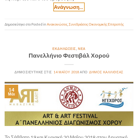
Posted in
Ανακοινώσεις
,
Συνεδριάσεις Οικονομικής Επιτροπής
ΕΚΔΗΛΏΣΕΙΣ
,
ΝΈΑ
Πανελλήνιο Φεστιβάλ Χορού
14 ΜΑΪ́ΟΥ 2018
ΔΉΜΟΣ ΚΑΛΛΙΘΈΑΣ
14
Μάι
Το Σάββατο 19 και Κυριακή 20 Μαΐου 2018 στον Δημοτικό