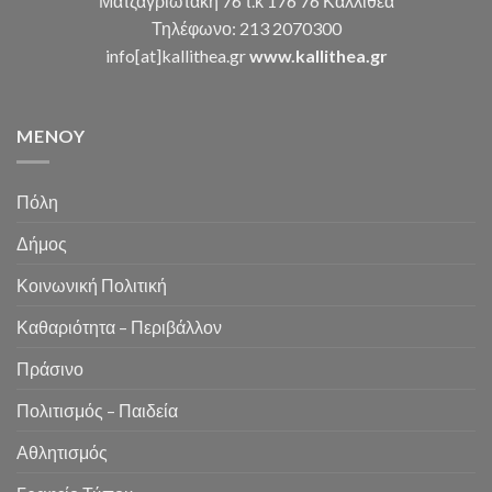
Ματζαγριωτάκη 76 τ.κ 176 76 Καλλιθέα
Τηλέφωνο: 213 2070300
info[at]kallithea.gr
www.kallithea.gr
MENOY
Πόλη
Δήμος
Κοινωνική Πολιτική
Καθαριότητα – Περιβάλλον
Πράσινο
Πολιτισμός – Παιδεία
Αθλητισμός