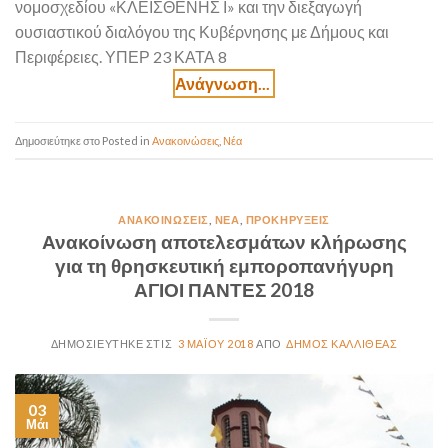
νομοσχεδίου «ΚΛΕΙΣΘΕΝΗΣ Ι» και την διεξαγωγή
ουσιαστικού διαλόγου της Κυβέρνησης με Δήμους και
Περιφέρειες. ΥΠΕΡ 23 ΚΑΤΑ 8
Posted in
Ανακοινώσεις
,
Νέα
ΑΝΑΚΟΙΝΏΣΕΙΣ
,
ΝΈΑ
,
ΠΡΟΚΗΡΎΞΕΙΣ
Ανακοίνωση αποτελεσμάτων κλήρωσης
για τη θρησκευτική εμποροπανήγυρη
ΑΓΙΟΙ ΠΑΝΤΕΣ 2018
3 ΜΑΪ́ΟΥ 2018
ΔΉΜΟΣ ΚΑΛΛΙΘΈΑΣ
03
Μάι