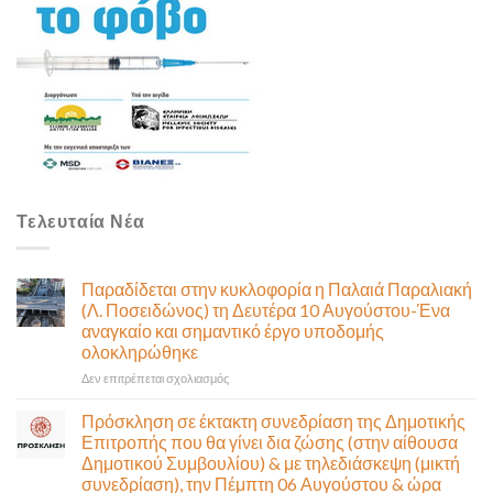
Τελευταία Νέα
Παραδίδεται στην κυκλοφορία η Παλαιά Παραλιακή
(Λ. Ποσειδώνος) τη Δευτέρα 10 Αυγούστου-Ένα
αναγκαίο και σημαντικό έργο υποδομής
ολοκληρώθηκε
στο
Δεν επιτρέπεται σχολιασμός
Παραδίδεται
στην
Πρόσκληση σε έκτακτη συνεδρίαση της Δημοτικής
κυκλοφορία
Επιτροπής που θα γίνει δια ζώσης (στην αίθουσα
η
Δημοτικού Συμβουλίου) & με τηλεδιάσκεψη (μικτή
Παλαιά
συνεδρίαση), την Πέμπτη 06 Αυγούστου & ώρα
Παραλιακή