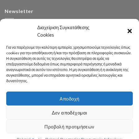
Newsletter
Διαχείριση Συγκατάθεσης
Cookies
Για να παρέχουμε την καλύτερη εμπειρία, χρησιμοποιούμε τεχνολογίες όπως
cookies για την αποθήκευση ή/και την πρόσβαση σε πληροφορίες συσκευών.
Η συγκατάθεση σε αυτές τις τεχνολογίες θα επιτρέψει σε εμάς να
Αναζήτηση
επεξεργαστούμε δεδομένα όπως συμπεριφορά περιήγησης ή μοναδικά
αναγνωριστικά σε αυτόν τον ιστότοπο. Η μη συγκατάθεση ή η ανάκληση της
συγκατάθεσης, μπορεί να επηρεάσει αρνητικά ορισμένες λειτουργίες και
δυνατότητες.
Αποδοχή
Developed 2026 by
enginius.gr
Δεν αποδέχομαι
Πόλη
Δήμος
Κοινωνική Πολιτική
Καθαριότητα – Περιβάλλον
Πράσινο
Πολιτισμός – Παιδεία
Αθλητισμός
Γραφείο Τύπου
Προβολή προτιμήσεων
Χρήσιμες Πληροφορίες
Επικοινωνία
© Δήμος Καλλιθέας