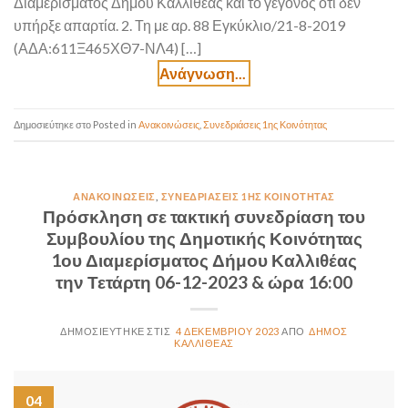
Διαμερίσματος Δήμου Καλλιθέας και το γεγονός ότι δεν
υπήρξε απαρτία. 2. Τη με αρ. 88 Εγκύκλιο/21-8-2019
(ΑΔΑ:611Ξ465ΧΘ7-ΝΛ4) […]
Posted in
Ανακοινώσεις
,
Συνεδριάσεις 1ης Κοινότητας
ΑΝΑΚΟΙΝΏΣΕΙΣ
,
ΣΥΝΕΔΡΙΆΣΕΙΣ 1ΗΣ ΚΟΙΝΌΤΗΤΑΣ
Πρόσκληση σε τακτική συνεδρίαση του
Συμβουλίου της Δημοτικής Κοινότητας
1ου Διαμερίσματος Δήμου Καλλιθέας
την Τετάρτη 06-12-2023 & ώρα 16:00
4 ΔΕΚΕΜΒΡΊΟΥ 2023
ΔΉΜΟΣ
ΚΑΛΛΙΘΈΑΣ
04