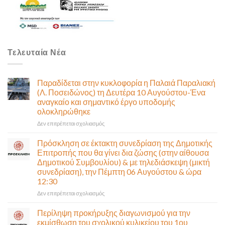
Τελευταία Νέα
Παραδίδεται στην κυκλοφορία η Παλαιά Παραλιακή
(Λ. Ποσειδώνος) τη Δευτέρα 10 Αυγούστου-Ένα
αναγκαίο και σημαντικό έργο υποδομής
ολοκληρώθηκε
στο
Δεν επιτρέπεται σχολιασμός
Παραδίδεται
στην
Πρόσκληση σε έκτακτη συνεδρίαση της Δημοτικής
κυκλοφορία
Επιτροπής που θα γίνει δια ζώσης (στην αίθουσα
η
Δημοτικού Συμβουλίου) & με τηλεδιάσκεψη (μικτή
Παλαιά
συνεδρίαση), την Πέμπτη 06 Αυγούστου & ώρα
Παραλιακή
12:30
(Λ.
Ποσειδώνος)
στο
Δεν επιτρέπεται σχολιασμός
τη
Πρόσκληση
Δευτέρα
σε
Περίληψη προκήρυξης διαγωνισμού για την
10
έκτακτη
εκμίσθωση του σχολικού κυλικείου του 1ου