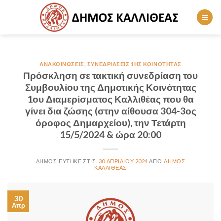
Skip
to
content
ΑΝΑΚΟΙΝΏΣΕΙΣ
,
ΣΥΝΕΔΡΙΆΣΕΙΣ 1ΗΣ ΚΟΙΝΌΤΗΤΑΣ
Πρόσκληση σε τακτική συνεδρίαση του
Συμβουλίου της Δημοτικής Κοινότητας
1ου Διαμερίσματος Καλλιθέας που θα
γίνει δια ζώσης (στην αίθουσα 304-3ος
όροφος Δημαρχείου), την Τετάρτη
15/5/2024 & ώρα 20:00
30 ΑΠΡΙΛΊΟΥ 2024
ΔΉΜΟΣ
ΚΑΛΛΙΘΈΑΣ
30
Απρ