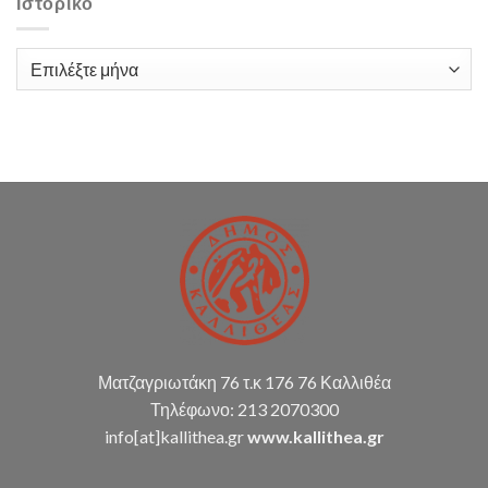
Ιστορικό
τίτλο:
«Παροχή
υπηρεσιών
Ιστορικό
λογιστικής
υποστήριξης
Δ.Κ.
(παρακολούθηση
διπλογραφικής
μεθόδου,
σύνταξη
οικ.
καταστάσεων
κ.α.)
Ματζαγριωτάκη 76 τ.κ 176 76 Καλλιθέα
Τηλέφωνο: 213 2070300
info[at]kallithea.gr
www.kallithea.gr