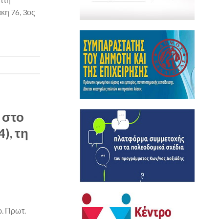
κη 76, 3ος
 στο
), τη
Πρωτ.