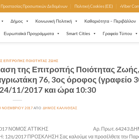
ή Προστασίας Προσωπικών Δεδομένων
Πολιτική Cookies (ΕΕ)
«Viber Co
Δήμος
Κοινωνική Πολιτική
Καθαριότητα – Περιβάλλον
Ευρωπαϊκά Προγράμματα
Smart Cities
Γραφείο Τύπου
ΙΣ ΕΠΙΤΡΟΠΉΣ ΠΟΙΌΤΗΤΑΣ ΖΩΉΣ
αση της Επιτροπής Ποιότητας Ζωής,
ριωτάκη 76, 3ος όροφος (γραφείο 3
24/11/2017 και ώρα 10:30
3 ΝΟΕΜΒΡΊΟΥ 2017
ΔΉΜΟΣ ΚΑΛΛΙΘΈΑΣ
/2017 ΝΟΜΟΣ ΑΤΤΙΚΗΣ Αρ. Πρωτ. 64243 ΔΗ
2η/2017 ΠΡΟΣΚΛΗΣΗ Σας καλούμε να προσέλθετε την Παρ