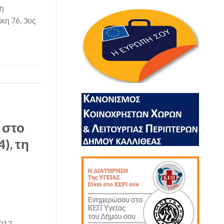
η
κη 76, 3ος
 στο
), τη
017