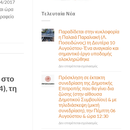
4/2017
αι ώρα
Τελευταία Νέα
γραφείο
Παραδίδεται στην κυκλοφορία
η Παλαιά Παραλιακή (Λ.
Ποσειδώνος) τη Δευτέρα 10
Αυγούστου-Ένα αναγκαίο και
σημαντικό έργο υποδομής
ολοκληρώθηκε
στο
Δεν επιτρέπεται σχολιασμός
Παραδίδεται
στην
 στο
Πρόσκληση σε έκτακτη
κυκλοφορία
συνεδρίαση της Δημοτικής
η
), τη
Επιτροπής που θα γίνει δια
Παλαιά
ζώσης (στην αίθουσα
Παραλιακή
Δημοτικού Συμβουλίου) & με
(Λ.
τηλεδιάσκεψη (μικτή
Ποσειδώνος)
συνεδρίαση), την Πέμπτη 06
τη
Αυγούστου & ώρα 12:30
Δευτέρα
10
στο
Δεν επιτρέπεται σχολιασμός
Αυγούστου-
Πρόσκληση
Ένα