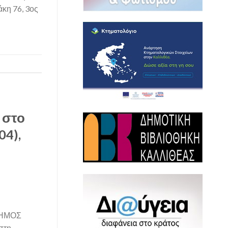
κη 76, 3ος
 στο
04),
ΗΜΟΣ
πτη