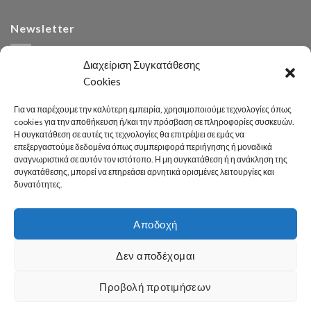
Newsletter
Διαχείριση Συγκατάθεσης
Cookies
Για να παρέχουμε την καλύτερη εμπειρία, χρησιμοποιούμε τεχνολογίες όπως
cookies για την αποθήκευση ή/και την πρόσβαση σε πληροφορίες συσκευών.
Η συγκατάθεση σε αυτές τις τεχνολογίες θα επιτρέψει σε εμάς να
Αναζήτηση
επεξεργαστούμε δεδομένα όπως συμπεριφορά περιήγησης ή μοναδικά
αναγνωριστικά σε αυτόν τον ιστότοπο. Η μη συγκατάθεση ή η ανάκληση της
συγκατάθεσης, μπορεί να επηρεάσει αρνητικά ορισμένες λειτουργίες και
δυνατότητες.
Αποδοχή
Developed 2026 by
enginius.gr
Δεν αποδέχομαι
Πόλη
Δήμος
Κοινωνική Πολιτική
Καθαριότητα – Περιβάλλον
Πράσινο
Πολιτισμός – Παιδεία
Αθλητισμός
Γραφείο Τύπου
Προβολή προτιμήσεων
Χρήσιμες Πληροφορίες
Επικοινωνία