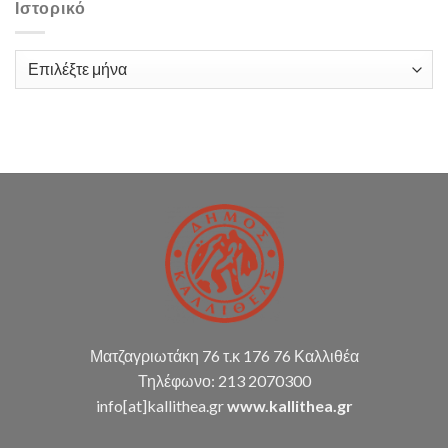
με
Ιστορικό
τίτλο:
«Παροχή
υπηρεσιών
Ιστορικό
λογιστικής
υποστήριξης
Δ.Κ.
(παρακολούθηση
διπλογραφικής
μεθόδου,
σύνταξη
οικ.
καταστάσεων
κ.α.)
Ματζαγριωτάκη 76 τ.κ 176 76 Καλλιθέα
Τηλέφωνο: 213 2070300
info[at]kallithea.gr
www.kallithea.gr