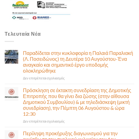
Τελευταία Νέα
Παραδίδεται στην κυκλοφορία η Παλαιά Παραλιακή
(Λ. Ποσειδώνος) τη Δευτέρα 10 Αυγούστου-Ένα
αναγκαίο και σημαντικό έργο υποδομής
ολοκληρώθηκε
στο
Δεν επιτρέπεται σχολιασμός
Παραδίδεται
στην
Πρόσκληση σε έκτακτη συνεδρίαση της Δημοτικής
κυκλοφορία
Επιτροπής που θα γίνει δια ζώσης (στην αίθουσα
η
Δημοτικού Συμβουλίου) & με τηλεδιάσκεψη (μικτή
Παλαιά
συνεδρίαση), την Πέμπτη 06 Αυγούστου & ώρα
Παραλιακή
12:30
(Λ.
Ποσειδώνος)
στο
Δεν επιτρέπεται σχολιασμός
τη
Πρόσκληση
Δευτέρα
σε
Περίληψη προκήρυξης διαγωνισμού για την
10
έκτακτη