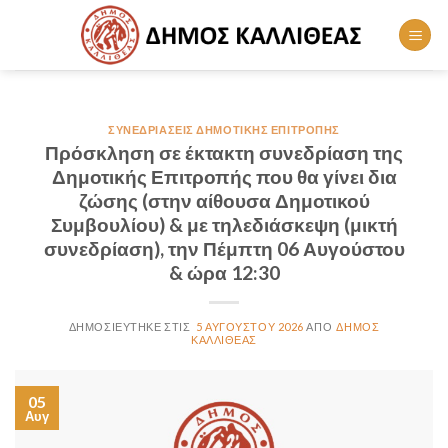
Skip
to
content
ΣΥΝΕΔΡΙΆΣΕΙΣ ΔΗΜΟΤΙΚΉΣ ΕΠΙΤΡΟΠΉΣ
Πρόσκληση σε έκτακτη συνεδρίαση της
Δημοτικής Επιτροπής που θα γίνει δια
ζώσης (στην αίθουσα Δημοτικού
Συμβουλίου) & με τηλεδιάσκεψη (μικτή
συνεδρίαση), την Πέμπτη 06 Αυγούστου
& ώρα 12:30
5 ΑΥΓΟΎΣΤΟΥ 2026
ΔΉΜΟΣ
ΚΑΛΛΙΘΈΑΣ
05
Αυγ