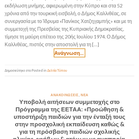
εκδήλωση μνήμης, αφιερωμένη στην Κύπρο και στα 52
χρόνια από την τουρκική εισβολή, ο Δήμος Καλλιθέας, σε
συνεργασία με το Ίδρυμα «Πανίκος Χατζηχαμπής» και με τη
συμμετοχή της Πρεσβείας της Κυπριακής Δημοκρατίας,
τίμησε τη μαύρη επέτειο της 20ής Ιουλίου 1974. Ο Δήμος
Καλλιθέας, πιστός στην αποστολή για τη […]
Posted in
Δελτία Τύπου
ΑΝΑΚΟΙΝΏΣΕΙΣ
,
ΝΈΑ
Υποβολή αιτήσεων συμμετοχής στο
Πρόγραμμα της ΕΕΤΑΑ: «Προώθηση &
υποστήριξη παιδιών για την ένταξή τους
στην προσχολική εκπαίδευση καθώς &
για τη πρόσβαση παιδιών σχολικής
ηλικίας, εφήβων & ατόμων με αναπηρία,