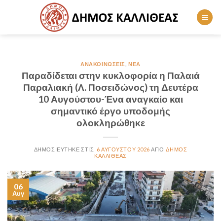
Skip
to
content
ΑΝΑΚΟΙΝΏΣΕΙΣ
,
ΝΈΑ
Παραδίδεται στην κυκλοφορία η Παλαιά
Παραλιακή (Λ. Ποσειδώνος) τη Δευτέρα
10 Αυγούστου-Ένα αναγκαίο και
σημαντικό έργο υποδομής
ολοκληρώθηκε
6 ΑΥΓΟΎΣΤΟΥ 2026
ΔΉΜΟΣ
ΚΑΛΛΙΘΈΑΣ
06
Αυγ