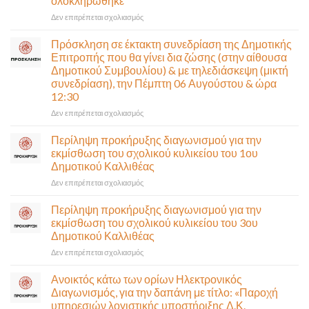
ολοκληρώθηκε
στο
Δεν επιτρέπεται σχολιασμός
Παραδίδεται
στην
Πρόσκληση σε έκτακτη συνεδρίαση της Δημοτικής
κυκλοφορία
Επιτροπής που θα γίνει δια ζώσης (στην αίθουσα
η
Δημοτικού Συμβουλίου) & με τηλεδιάσκεψη (μικτή
Παλαιά
συνεδρίαση), την Πέμπτη 06 Αυγούστου & ώρα
Παραλιακή
12:30
(Λ.
Ποσειδώνος)
στο
Δεν επιτρέπεται σχολιασμός
τη
Πρόσκληση
Δευτέρα
σε
Περίληψη προκήρυξης διαγωνισμού για την
10
έκτακτη
εκμίσθωση του σχολικού κυλικείου του 1ου
Αυγούστου-
συνεδρίαση
Δημοτικού Καλλιθέας
Ένα
της
αναγκαίο
στο
Δεν επιτρέπεται σχολιασμός
Δημοτικής
και
Περίληψη
Επιτροπής
σημαντικό
προκήρυξης
που
Περίληψη προκήρυξης διαγωνισμού για την
έργο
διαγωνισμού
θα
εκμίσθωση του σχολικού κυλικείου του 3ου
υποδομής
για
γίνει
Δημοτικού Καλλιθέας
ολοκληρώθηκε
την
δια
στο
Δεν επιτρέπεται σχολιασμός
εκμίσθωση
ζώσης
Περίληψη
του
(στην
προκήρυξης
σχολικού
αίθουσα
Ανοικτός κάτω των ορίων Ηλεκτρονικός
διαγωνισμού
κυλικείου
Δημοτικού
Διαγωνισμός, για την δαπάνη με τίτλο: «Παροχή
για
του
Συμβουλίου)
υπηρεσιών λογιστικής υποστήριξης Δ.Κ.