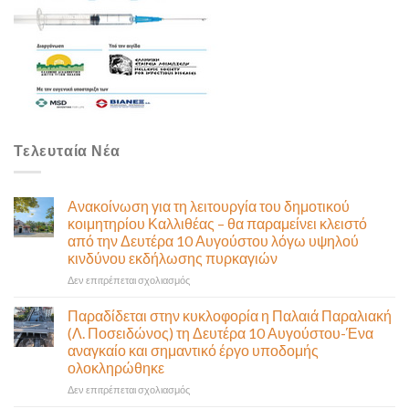
Τελευταία Νέα
Ανακοίνωση για τη λειτουργία του δημοτικού
κοιμητηρίου Καλλιθέας – θα παραμείνει κλειστό
από την Δευτέρα 10 Αυγούστου λόγω υψηλού
κινδύνου εκδήλωσης πυρκαγιών
στο
Δεν επιτρέπεται σχολιασμός
Ανακοίνωση
για
Παραδίδεται στην κυκλοφορία η Παλαιά Παραλιακή
τη
(Λ. Ποσειδώνος) τη Δευτέρα 10 Αυγούστου-Ένα
λειτουργία
αναγκαίο και σημαντικό έργο υποδομής
του
ολοκληρώθηκε
δημοτικού
κοιμητηρίου
στο
Δεν επιτρέπεται σχολιασμός
Καλλιθέας
Παραδίδεται