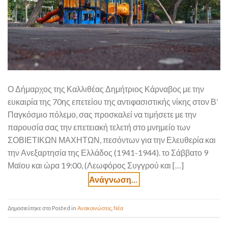
Ο Δήμαρχος της Καλλιθέας Δημήτριος Κάρναβος με την
ευκαιρία της 70ης επετείου της αντιφασιστικής νίκης στον Β’
Παγκόσμιο πόλεμο, σας προσκαλεί να τιμήσετε με την
παρουσία σας την επετειακή τελετή στο μνημείο των
ΣΟΒΙΕΤΙΚΩΝ ΜΑΧΗΤΩΝ, πεσόντων για την Ελευθερία και
την Ανεξαρτησία της Ελλάδος (1941-1944). το Σάββατο 9
Μαϊου και ώρα 19:00, (Λεωφόρος Συγγρού και […]
Posted in
Ανακοινώσεις
,
Νέα