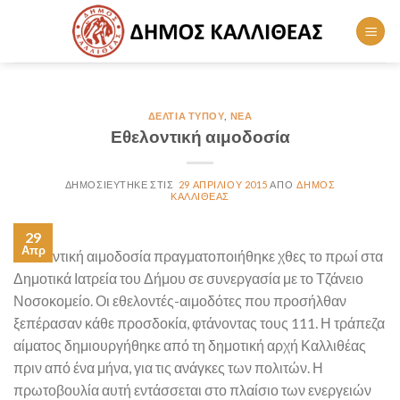
Skip
to
content
ΔΕΛΤΊΑ ΤΎΠΟΥ
,
ΝΈΑ
Εθελοντική αιμοδοσία
29 ΑΠΡΙΛΊΟΥ 2015
ΔΉΜΟΣ
ΚΑΛΛΙΘΈΑΣ
29
Απρ
Εθελοντική αιμοδοσία πραγματοποιήθηκε χθες το πρωί στα
Δημοτικά Ιατρεία του Δήμου σε συνεργασία με το Τζάνειο
Νοσοκομείο. Οι εθελοντές-αιμοδότες που προσήλθαν
ξεπέρασαν κάθε προσδοκία, φτάνοντας τους 111. Η τράπεζα
αίματος δημιουργήθηκε από τη δημοτική αρχή Καλλιθέας
πριν από ένα μήνα, για τις ανάγκες των πολιτών. Η
πρωτοβουλία αυτή εντάσσεται στο πλαίσιο των ενεργειών