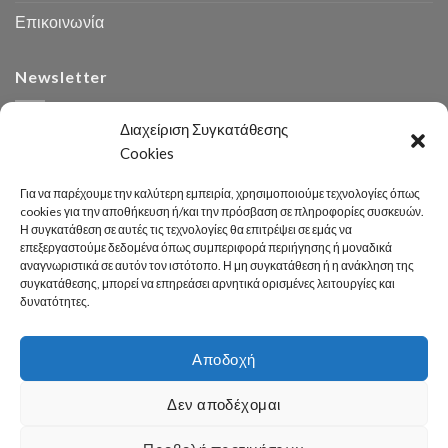
Επικοινωνία
Newsletter
Διαχείριση Συγκατάθεσης
Cookies
Για να παρέχουμε την καλύτερη εμπειρία, χρησιμοποιούμε τεχνολογίες όπως
cookies για την αποθήκευση ή/και την πρόσβαση σε πληροφορίες συσκευών.
Η συγκατάθεση σε αυτές τις τεχνολογίες θα επιτρέψει σε εμάς να
Αναζήτηση
επεξεργαστούμε δεδομένα όπως συμπεριφορά περιήγησης ή μοναδικά
αναγνωριστικά σε αυτόν τον ιστότοπο. Η μη συγκατάθεση ή η ανάκληση της
συγκατάθεσης, μπορεί να επηρεάσει αρνητικά ορισμένες λειτουργίες και
δυνατότητες.
Αποδοχή
Developed 2026 by
enginius.gr
Δεν αποδέχομαι
Πόλη
Δήμος
Κοινωνική Πολιτική
Καθαριότητα – Περιβάλλον
Πράσινο
Πολιτισμός – Παιδεία
Αθλητισμός
Γραφείο Τύπου