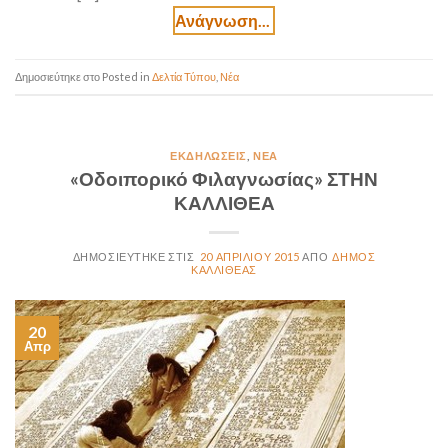
Posted in
Δελτία Τύπου
,
Νέα
ΕΚΔΗΛΏΣΕΙΣ
,
ΝΈΑ
«Οδοιπορικό Φιλαγνωσίας» ΣΤΗΝ
ΚΑΛΛΙΘΕΑ
20 ΑΠΡΙΛΊΟΥ 2015
ΔΉΜΟΣ
ΚΑΛΛΙΘΈΑΣ
20
Απρ