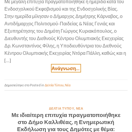
Με μεγάλη επιτυχία πραγματοποιήθηκε η ημερίδα κατά του
Ενδοσχολικού Εκφοβισμού και της Ενδοσχολικής Βίας.
Στην ημερίδα μίλησαν ο Δήμαρχος Δημήτρης Κάρναβος, ο
Αντιδήμαρχος Πολιτισμού-Παιδείας & Νέας Γενιάς και
Εξυπηρέτησης του Δημότη Γιώργος Κυριακόπουλος, ο
Διευθυντής του Διεθνούς Κέντρου Ολυμπιακής Εκεχειρίας
Δρ. Κωνσταντίνος Φίλης, η Υποδιευθύντρια του Διεθνούς
Κέντρου Ολυμπιακής Εκεχειρίας Ντόρα Πάλλη, καθώς και η
[…]
Posted in
Δελτία Τύπου
,
Νέα
ΔΕΛΤΊΑ ΤΎΠΟΥ
,
ΝΈΑ
Με ιδιαίτερη επιτυχία πραγματοποιήθηκε
στο Δήμο Καλλιθέας, η Ενημερωτική
Εκδήλωση για τους Δημότες με θέμα: