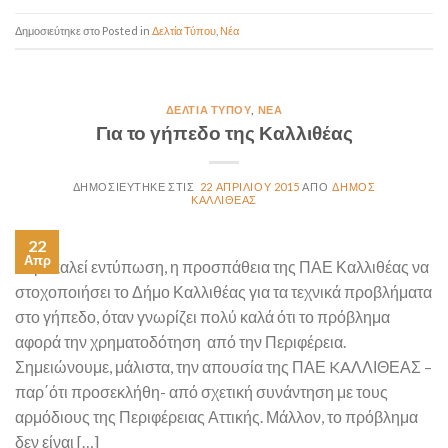
Posted in
Δελτία Τύπου
,
Νέα
ΔΕΛΤΊΑ ΤΎΠΟΥ
,
ΝΈΑ
Για το γήπεδο της Καλλιθέας
22 ΑΠΡΙΛΊΟΥ 2015
ΔΉΜΟΣ
ΚΑΛΛΙΘΈΑΣ
22
Απρ
«Προκαλεί εντύπωση, η προσπάθεια της ΠΑΕ Καλλιθέας να
στοχοποιήσει το Δήμο Καλλιθέας για τα τεχνικά προβλήματα
στο γήπεδο, όταν γνωρίζει πολύ καλά ότι το πρόβλημα
αφορά την χρηματοδότηση από την Περιφέρεια.
Σημειώνουμε, μάλιστα, την απουσία της ΠΑΕ KAΛΛΙΘΕΑΣ –
παρ΄ότι προσεκλήθη- από σχετική συνάντηση με τους
αρμόδιους της Περιφέρειας Αττικής. Μάλλον, το πρόβλημα
δεν είναι […]