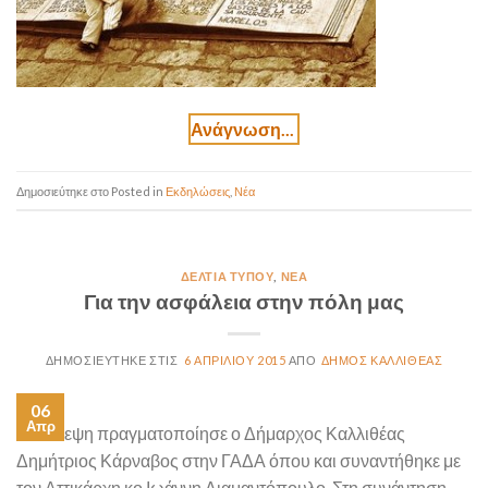
Posted in
Εκδηλώσεις
,
Νέα
ΔΕΛΤΊΑ ΤΎΠΟΥ
,
ΝΈΑ
Για την ασφάλεια στην πόλη μας
6 ΑΠΡΙΛΊΟΥ 2015
ΔΉΜΟΣ ΚΑΛΛΙΘΈΑΣ
06
Απρ
Επίσκεψη πραγματοποίησε ο Δήμαρχος Καλλιθέας
Δημήτριος Κάρναβος στην ΓΑΔΑ όπου και συναντήθηκε με
τον Αττικάρχη κο Ιωάννη Διαμαντόπουλο. Στη συνάντηση