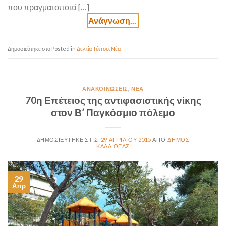
που πραγματοποιεί […]
Posted in
Δελτία Τύπου
,
Νέα
ΑΝΑΚΟΙΝΏΣΕΙΣ
,
ΝΈΑ
70η Επέτειος της αντιφασιστικής νίκης
στον Β’ Παγκόσμιο πόλεμο
29 ΑΠΡΙΛΊΟΥ 2015
ΔΉΜΟΣ
ΚΑΛΛΙΘΈΑΣ
29
Απρ