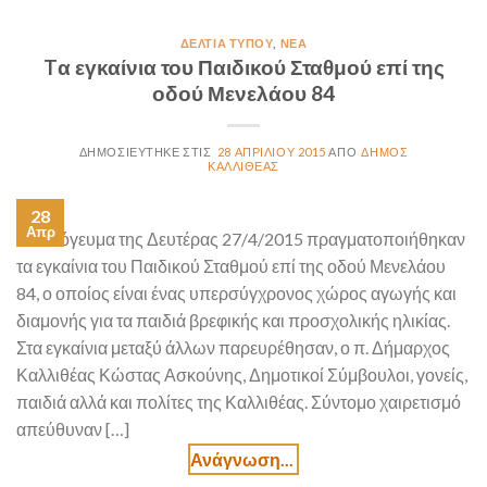
ΔΕΛΤΊΑ ΤΎΠΟΥ
,
ΝΈΑ
Tα εγκαίνια του Παιδικού Σταθμού επί της
οδού Μενελάου 84
28 ΑΠΡΙΛΊΟΥ 2015
ΔΉΜΟΣ
ΚΑΛΛΙΘΈΑΣ
28
Απρ
Το απόγευμα της Δευτέρας 27/4/2015 πραγματοποιήθηκαν
τα εγκαίνια του Παιδικού Σταθμού επί της οδού Μενελάου
84, ο οποίος είναι ένας υπερσύγχρονος χώρος αγωγής και
διαμονής για τα παιδιά βρεφικής και προσχολικής ηλικίας.
Στα εγκαίνια μεταξύ άλλων παρευρέθησαν, ο π. Δήμαρχος
Καλλιθέας Κώστας Ασκούνης, Δημοτικοί Σύμβουλοι, γονείς,
παιδιά αλλά και πολίτες της Καλλιθέας. Σύντομο χαιρετισμό
απεύθυναν […]