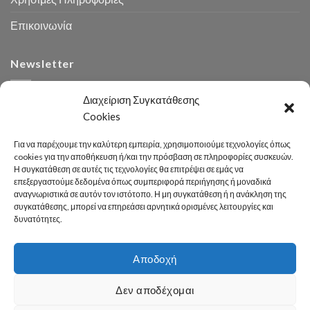
Επικοινωνία
Newsletter
Διαχείριση Συγκατάθεσης
Cookies
Για να παρέχουμε την καλύτερη εμπειρία, χρησιμοποιούμε τεχνολογίες όπως
cookies για την αποθήκευση ή/και την πρόσβαση σε πληροφορίες συσκευών.
Η συγκατάθεση σε αυτές τις τεχνολογίες θα επιτρέψει σε εμάς να
Αναζήτηση
επεξεργαστούμε δεδομένα όπως συμπεριφορά περιήγησης ή μοναδικά
αναγνωριστικά σε αυτόν τον ιστότοπο. Η μη συγκατάθεση ή η ανάκληση της
συγκατάθεσης, μπορεί να επηρεάσει αρνητικά ορισμένες λειτουργίες και
δυνατότητες.
Αποδοχή
Developed 2026 by
enginius.gr
Δεν αποδέχομαι
Πόλη
Δήμος
Κοινωνική Πολιτική
Καθαριότητα – Περιβάλλον