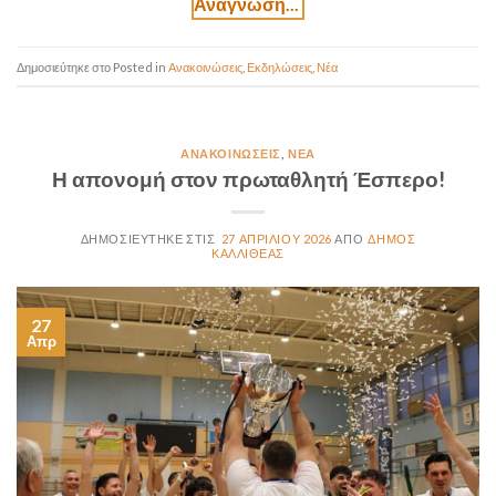
Posted in
Ανακοινώσεις
,
Εκδηλώσεις
,
Νέα
ΑΝΑΚΟΙΝΏΣΕΙΣ
,
ΝΈΑ
Η απονομή στον πρωταθλητή Έσπερο!
27 ΑΠΡΙΛΊΟΥ 2026
ΔΉΜΟΣ
ΚΑΛΛΙΘΈΑΣ
27
Απρ