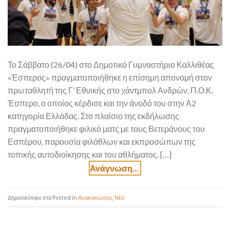
Το Σάββατο (26/04) στο Δημοτικό Γυμναστήριο Καλλιθέας
«Έσπερος» πραγματοποιήθηκε η επίσημη απονομή στον
πρωταθλητή της Γ’ Εθνικής στο χάντμπολ Ανδρών, Π.Ο.Κ.
Έσπερο, ο οποίος κέρδισε και την άνοδό του στην Α2
κατηγορία Ελλάδας. Στο πλαίσιο της εκδήλωσης
πραγματοποιήθηκε φιλικό ματς με τους Βετεράνους του
Εσπέρου, παρουσία φιλάθλων και εκπροσώπων της
τοπικής αυτοδιοίκησης και του αθλήματος. […]
Posted in
Ανακοινώσεις
,
Νέα