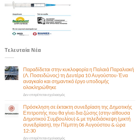
Τελευταία Νέα
Παραδίδεται στην κυκλοφορία η Παλαιά Παραλιακή
(Λ. Ποσειδώνος) τη Δευτέρα 10 Αυγούστου-Ένα
αναγκαίο και σημαντικό έργο υποδομής
ολοκληρώθηκε
στο
Δεν επιτρέπεται σχολιασμός
Παραδίδεται
στην
Πρόσκληση σε έκτακτη συνεδρίαση της Δημοτικής
κυκλοφορία
Επιτροπής που θα γίνει δια ζώσης (στην αίθουσα
η
Δημοτικού Συμβουλίου) & με τηλεδιάσκεψη (μικτή
Παλαιά
συνεδρίαση), την Πέμπτη 06 Αυγούστου & ώρα
Παραλιακή
12:30
(Λ.
Ποσειδώνος)
στο
Δεν επιτρέπεται σχολιασμός