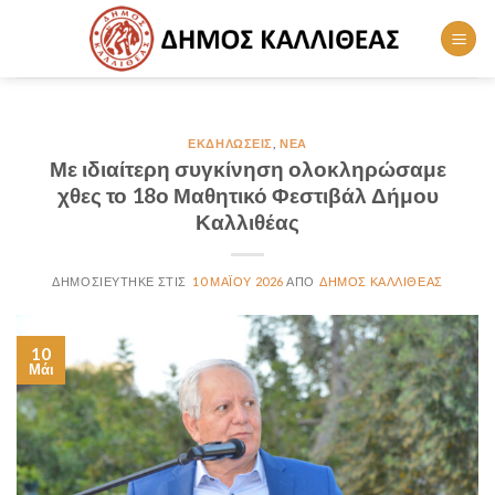
Skip
to
content
ΕΚΔΗΛΏΣΕΙΣ
,
ΝΈΑ
Με ιδιαίτερη συγκίνηση ολοκληρώσαμε
χθες το 18ο Μαθητικό Φεστιβάλ Δήμου
Καλλιθέας
10 ΜΑΪ́ΟΥ 2026
ΔΗΜΟΣ ΚΑΛΛΙΘΕΑΣ
10
Μάι