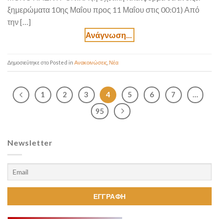
ξημερώματα 10ης Μαΐου προς 11 Μαΐου στις 00:01) Από
την […]
Posted in
Ανακοινώσεις
,
Νέα
1
2
3
4
5
6
7
…
95
Newsletter