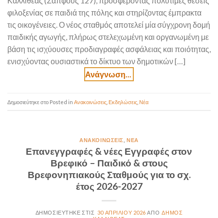
Καλλιθέας (Σαπφούς 127), προσφέροντας πολύτιμες θέσεις
φιλοξενίας σε παιδιά της πόλης και στηρίζοντας έμπρακτα
τις οικογένειες. Ο νέος σταθμός αποτελεί μία σύγχρονη δομή
παιδικής αγωγής, πλήρως στελεχωμένη και οργανωμένη με
βάση τις ισχύουσες προδιαγραφές ασφάλειας και ποιότητας,
ενισχύοντας ουσιαστικά το δίκτυο των δημοτικών […]
Posted in
Ανακοινώσεις
,
Εκδηλώσεις
,
Νέα
ΑΝΑΚΟΙΝΏΣΕΙΣ
,
ΝΈΑ
Επανεγγραφές & νέες Εγγραφές στον
Βρεφικό – Παιδικό & στους
Βρεφονηπιακούς Σταθμούς για το σχ.
έτος 2026-2027
30 ΑΠΡΙΛΊΟΥ 2026
ΔΉΜΟΣ