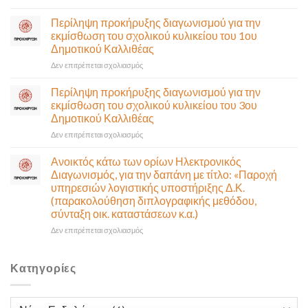
τη
Πρόσκληση
Δευτέρα
σε
Περίληψη προκήρυξης διαγωνισμού για την
10
έκτακτη
εκμίσθωση του σχολικού κυλικείου του 1ου
Αυγούστου-
συνεδρίαση
Δημοτικού Καλλιθέας
Ένα
της
αναγκαίο
στο
Δεν επιτρέπεται σχολιασμός
Δημοτικής
και
Περίληψη
Επιτροπής
σημαντικό
προκήρυξης
που
Περίληψη προκήρυξης διαγωνισμού για την
έργο
διαγωνισμού
θα
εκμίσθωση του σχολικού κυλικείου του 3ου
υποδομής
για
γίνει
Δημοτικού Καλλιθέας
ολοκληρώθηκε
την
δια
στο
Δεν επιτρέπεται σχολιασμός
εκμίσθωση
ζώσης
Περίληψη
του
(στην
προκήρυξης
σχολικού
αίθουσα
Ανοικτός κάτω των ορίων Ηλεκτρονικός
διαγωνισμού
κυλικείου
Δημοτικού
Διαγωνισμός, για την δαπάνη με τίτλο: «Παροχή
για
του
Συμβουλίου)
υπηρεσιών λογιστικής υποστήριξης Δ.Κ.
την
1ου
&
(παρακολούθηση διπλογραφικής μεθόδου,
εκμίσθωση
Δημοτικού
με
σύνταξη οικ. καταστάσεων κ.α.)
του
Καλλιθέας
τηλεδιάσκεψη
σχολικού
(μικτή
στο
Δεν επιτρέπεται σχολιασμός
κυλικείου
συνεδρίαση),
Ανοικτός
του
την
κάτω
3ου
Πέμπτη
των
Κατηγορίες
Δημοτικού
06
ορίων
Καλλιθέας
Αυγούστου
Ηλεκτρονικός
&
Διαγωνισμός,
Κατηγορίες