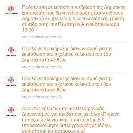
Παραδίδεται
στην
Πρόσκληση σε έκτακτη συνεδρίαση της Δημοτικής
κυκλοφορία
Επιτροπής που θα γίνει δια ζώσης (στην αίθουσα
η
Δημοτικού Συμβουλίου) & με τηλεδιάσκεψη (μικτή
Παλαιά
συνεδρίαση), την Πέμπτη 06 Αυγούστου & ώρα
Παραλιακή
12:30
(Λ.
Ποσειδώνος)
στο
Δεν επιτρέπεται σχολιασμός
τη
Πρόσκληση
Δευτέρα
σε
Περίληψη προκήρυξης διαγωνισμού για την
10
έκτακτη
εκμίσθωση του σχολικού κυλικείου του 1ου
Αυγούστου-
συνεδρίαση
Δημοτικού Καλλιθέας
Ένα
της
αναγκαίο
στο
Δεν επιτρέπεται σχολιασμός
Δημοτικής
και
Περίληψη
Επιτροπής
σημαντικό
προκήρυξης
που
Περίληψη προκήρυξης διαγωνισμού για την
έργο
διαγωνισμού
θα
εκμίσθωση του σχολικού κυλικείου του 3ου
υποδομής
για
γίνει
Δημοτικού Καλλιθέας
ολοκληρώθηκε
την
δια
στο
Δεν επιτρέπεται σχολιασμός
εκμίσθωση
ζώσης
Περίληψη
του
(στην
προκήρυξης
σχολικού
αίθουσα
Ανοικτός κάτω των ορίων Ηλεκτρονικός
διαγωνισμού
κυλικείου
Δημοτικού
Διαγωνισμός, για την δαπάνη με τίτλο: «Παροχή
για
του
Συμβουλίου)
υπηρεσιών λογιστικής υποστήριξης Δ.Κ.
την
1ου
&
(παρακολούθηση διπλογραφικής μεθόδου,
εκμίσθωση
Δημοτικού
με
σύνταξη οικ. καταστάσεων κ.α.)
του
Καλλιθέας
τηλεδιάσκεψη