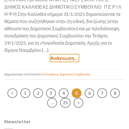
ΔΗΜΟΣ ΚΑΛΛΙΘΕΑΣ ΔΗΜΟΤΙΚΟ ΣΥΜΒΟΥΛΙΟ Π Ε Ρ Ι Λ
Η Ψ Η Στην Καλλιθέα σήμερα 31/1/2025 δημοσιεύονται τα
θέματα που συζητήθηκαν στην 2η ειδική, δια ζώσης (στην
αίθουσα του Δημοτικού Συμβουλίου) και με τηλεδιάσκεψη,
συνεδρίαση του Δημοτικού Συμβουλίου την Τετάρτη
29/1/2025, για τη «Λογοδοσία Δημοτικής Αρχής για το
δίμηνο Νοεμβρίου […]
Posted in
Αποφάσεις Δημοτικού Συμβουλίου
1
2
3
4
5
6
7
8
…
25
Newsletter