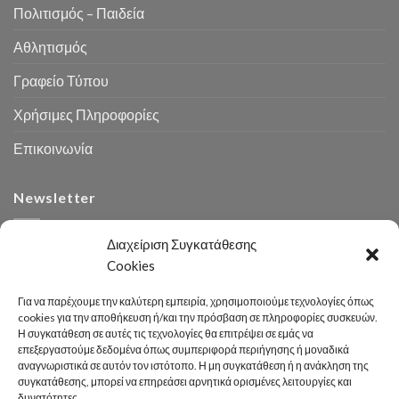
Πολιτισμός – Παιδεία
Αθλητισμός
Γραφείο Τύπου
Χρήσιμες Πληροφορίες
Επικοινωνία
Newsletter
Διαχείριση Συγκατάθεσης
Cookies
Για να παρέχουμε την καλύτερη εμπειρία, χρησιμοποιούμε τεχνολογίες όπως
cookies για την αποθήκευση ή/και την πρόσβαση σε πληροφορίες συσκευών.
Η συγκατάθεση σε αυτές τις τεχνολογίες θα επιτρέψει σε εμάς να
Αναζήτηση
επεξεργαστούμε δεδομένα όπως συμπεριφορά περιήγησης ή μοναδικά
αναγνωριστικά σε αυτόν τον ιστότοπο. Η μη συγκατάθεση ή η ανάκληση της
συγκατάθεσης, μπορεί να επηρεάσει αρνητικά ορισμένες λειτουργίες και
δυνατότητες.