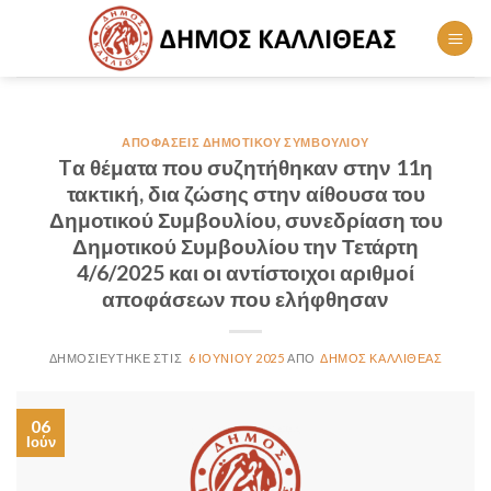
Skip
to
content
ΑΠΟΦΆΣΕΙΣ ΔΗΜΟΤΙΚΟΎ ΣΥΜΒΟΥΛΊΟΥ
Tα θέματα που συζητήθηκαν στην 11η
τακτική, δια ζώσης στην αίθουσα του
Δημοτικού Συμβουλίου, συνεδρίαση του
Δημοτικού Συμβουλίου την Τετάρτη
4/6/2025 και οι αντίστοιχοι αριθμοί
αποφάσεων που ελήφθησαν
6 ΙΟΥΝΊΟΥ 2025
ΔΉΜΟΣ ΚΑΛΛΙΘΈΑΣ
06
Ιούν