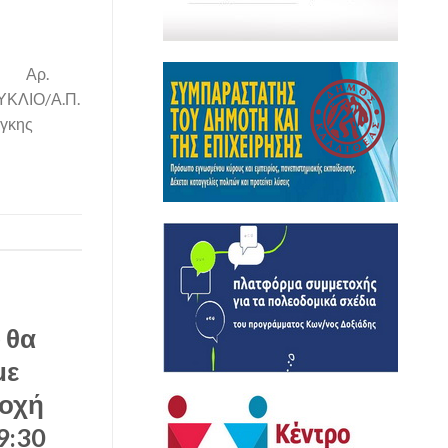
ο Αρ.
ΚΥΚΛΙΟ/Α.Π.
άγκης
 θα
με
τοχή
9:30