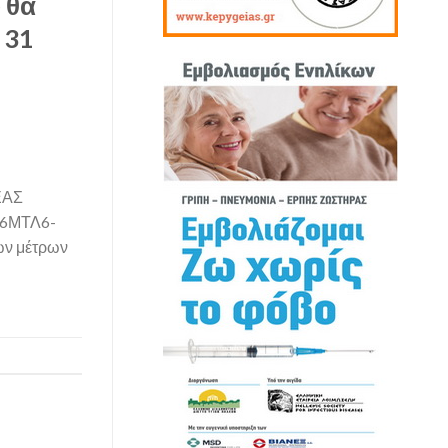
 θα
 31
ΕΑΣ
Λ46ΜΤΛ6-
ων μέτρων