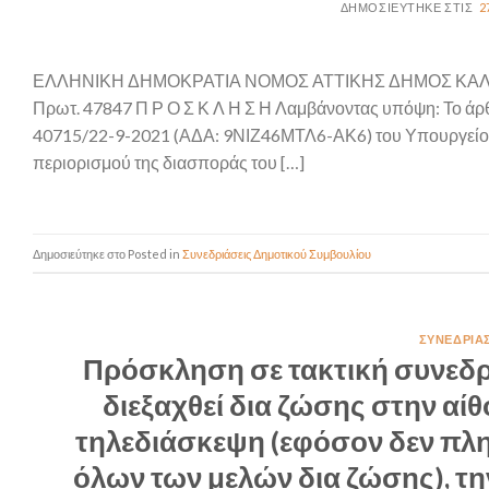
2
ΕΛΛΗΝΙΚΗ ΔΗΜΟΚΡΑΤΙΑ ΝΟΜΟΣ ΑΤΤΙΚΗΣ ΔΗΜΟΣ ΚΑ
Πρωτ. 47847 Π Ρ Ο Σ Κ Λ Η Σ Η Λαμβάνοντας υπόψη: Το άρ
40715/22-9-2021 (ΑΔΑ: 9ΝΙΖ46ΜΤΛ6-ΑΚ6) του Υπουργείου 
περιορισμού της διασποράς του […]
Posted in
Συνεδριάσεις Δημοτικού Συμβουλίου
ΣΥΝΕΔΡΙΆ
Πρόσκληση σε τακτική συνεδρ
διεξαχθεί δια ζώσης στην αί
τηλεδιάσκεψη (εφόσον δεν πλη
όλων των μελών δια ζώσης), τη