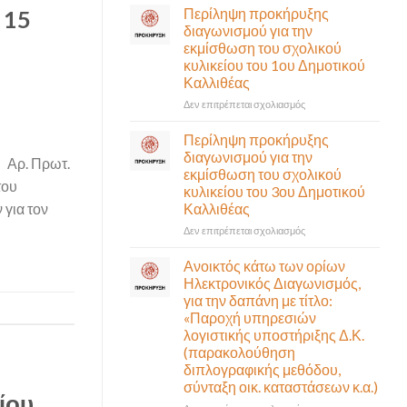
σε
Περίληψη προκήρυξης
 15
αναγκαίο
έκτακτη
διαγωνισμού για την
και
συνεδρίαση
εκμίσθωση του σχολικού
σημαντικό
της
έργο
κυλικείου του 1ου Δημοτικού
Δημοτικής
υποδομής
Καλλιθέας
Επιτροπής
ολοκληρώθηκε
που
στο
Δεν επιτρέπεται σχολιασμός
θα
Περίληψη
γίνει
προκήρυξης
Περίληψη προκήρυξης
δια
διαγωνισμού
διαγωνισμού για την
ρ. Πρωτ.
ζώσης
για
εκμίσθωση του σχολικού
(στην
την
του
κυλικείου του 3ου Δημοτικού
αίθουσα
εκμίσθωση
Καλλιθέας
για τον
Δημοτικού
του
Συμβουλίου)
σχολικού
στο
Δεν επιτρέπεται σχολιασμός
&
κυλικείου
Περίληψη
με
του
προκήρυξης
Ανοικτός κάτω των ορίων
τηλεδιάσκεψη
1ου
διαγωνισμού
Ηλεκτρονικός Διαγωνισμός,
(μικτή
Δημοτικού
για
για την δαπάνη με τίτλο:
συνεδρίαση),
Καλλιθέας
την
«Παροχή υπηρεσιών
την
εκμίσθωση
λογιστικής υποστήριξης Δ.Κ.
Πέμπτη
του
06
(παρακολούθηση
σχολικού
Αυγούστου
διπλογραφικής μεθόδου,
κυλικείου
&
σύνταξη οικ. καταστάσεων κ.α.)
του
ώρα
ίου
3ου