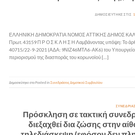
ΕΛΛΗΝΙΚΗ ΔΗΜΟΚΡΑΤΙΑ ΝΟΜΟΣ ΑΤΤΙΚΗΣ ΔΗΜΟΣ Κ
Πρωτ. 43159 Π Ρ Ο Σ Κ Λ Η Σ Η Λαμβάνοντας υπόψη: Το άρ
40715/22-9-2021 (ΑΔΑ: 9ΝΙΖ46ΜΤΛ6-ΑΚ6) του Υπουργείου 
περιορισμού της διασποράς του κορωνοϊού […]
Posted in
Συνεδριάσεις Δημοτικού Συμβουλίου
ΣΥΝΕΔΡΙΆ
Πρόσκληση σε τακτική συνεδρ
διεξαχθεί δια ζώσης στην αί
τηλεδιάσκεψη (εφόσον δεν πλη