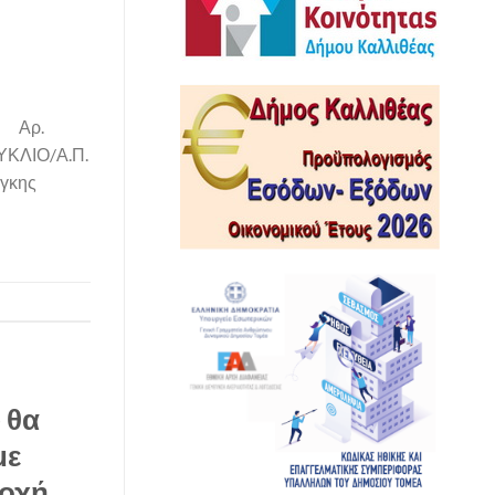
ο Αρ.
ΚΥΚΛΙΟ/Α.Π.
άγκης
 θα
με
τοχή