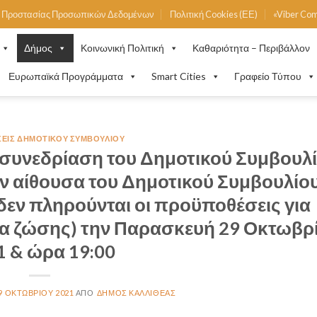
ή Προστασίας Προσωπικών Δεδομένων
Πολιτική Cookies (ΕΕ)
«Viber Co
Δήμος
Κοινωνική Πολιτική
Καθαριότητα – Περιβάλλον
Ευρωπαϊκά Προγράμματα
Smart Cities
Γραφείο Τύπου
ΣΕΙΣ ΔΗΜΟΤΙΚΟΎ ΣΥΜΒΟΥΛΊΟΥ
συνεδρίαση του Δημοτικού Συμβουλ
ην αίθουσα του Δημοτικού Συμβουλίου
δεν πληρούνται οι προϋποθέσεις για
ια ζώσης) την Παρασκευή 29 Οκτωβρ
1 & ώρα 19:00
9 ΟΚΤΩΒΡΊΟΥ 2021
ΔΉΜΟΣ ΚΑΛΛΙΘΈΑΣ