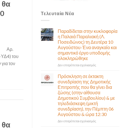
 θα
30
Τελευταία Νέα
Παραδίδεται στην κυκλοφορία
η Παλαιά Παραλιακή (Λ.
Ποσειδώνος) τη Δευτέρα 10
Αυγούστου-Ένα αναγκαίο και
ο Αρ.
σημαντικό έργο υποδομής
-ΥΔ4) του
ολοκληρώθηκε
για τον
στο
Δεν επιτρέπεται σχολιασμός
Παραδίδεται
στην
Πρόσκληση σε έκτακτη
κυκλοφορία
συνεδρίαση της Δημοτικής
η
Επιτροπής που θα γίνει δια
Παλαιά
ζώσης (στην αίθουσα
Παραλιακή
Δημοτικού Συμβουλίου) & με
(Λ.
τηλεδιάσκεψη (μικτή
Ποσειδώνος)
συνεδρίαση), την Πέμπτη 06
τη
Αυγούστου & ώρα 12:30
Δευτέρα
10
στο
Δεν επιτρέπεται σχολιασμός
 θα
Αυγούστου-
Πρόσκληση
Ένα