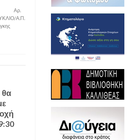
λιο Αρ.
ΚΥΚΛΙΟ/Α.Π.
άγκης
 θα
με
τοχή
9:30