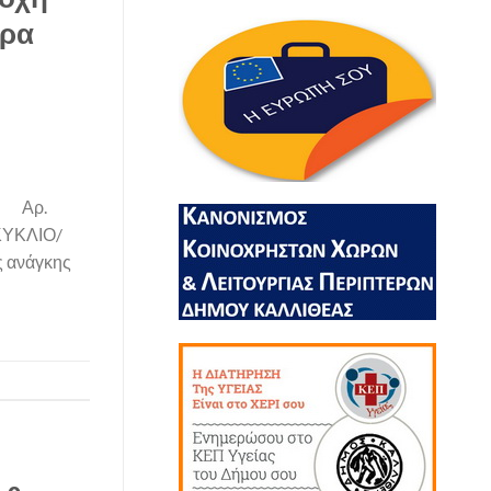
ώρα
ο Αρ.
ΓΚΥΚΛΙΟ/
ς ανάγκης