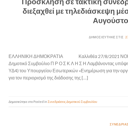
Πρόσκληση σε τακτική συνεδρ
διεξαχθεί με τηλεδιάσκεψη μέ
Αυγούστο
2
ΕΛΛΗΝΙΚΗ ΔΗΜΟΚΡΑΤΙΑ Καλλιθέα 27/8/2021 
Δημοτικό Συμβούλιο Π Ρ Ο Σ Κ Λ Η Σ Η Λαμβάνοντας υπόψ
ΥΔ4) του Υπουργείου Εσωτερικών «Ενημέρωση για την οργά
για τον περιορισμό της διάδοσης της […]
Posted in
Συνεδριάσεις Δημοτικού Συμβουλίου
ΣΥΝΕΔΡΙΆ