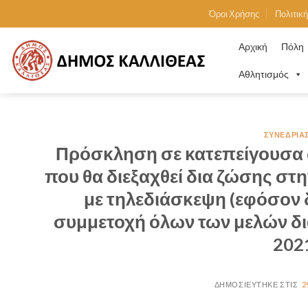
Skip
Όροι Χρήσης
Πολιτικ
to
content
Αρχική
Πόλη
Αθλητισμός
ΣΥΝΕΔΡΙΆ
Πρόσκληση σε κατεπείγουσα 
που θα διεξαχθεί δια ζώσης στ
με τηλεδιάσκεψη (εφόσον 
συμμετοχή όλων των μελών δ
202
2