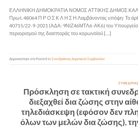
ΕΛΛΗΝΙΚΗ ΔΗΜΟΚΡΑΤΙΑ ΝΟΜΟΣ ΑΤΤΙΚΗΣ ΔΗΜΟΣ Κ
Πρωτ. 48064 Π Ρ Ο Σ Κ Λ Η Σ Η Λαμβάνοντας υπόψη: Το άρ
40715/22-9-2021 (ΑΔΑ: 9ΝΙΖ46ΜΤΛ6-ΑΚ6) του Υπουργείου 
περιορισμού της διασποράς του κορωνοϊού […]
Posted in
Συνεδριάσεις Δημοτικού Συμβουλίου
ΣΥΝΕΔΡΙΆ
Πρόσκληση σε τακτική συνεδρ
διεξαχθεί δια ζώσης στην αί
τηλεδιάσκεψη (εφόσον δεν πλη
όλων των μελών δια ζώσης), τη