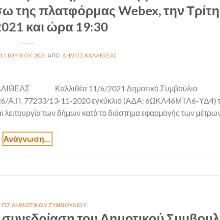
σω της πλατφόρμας Webex, την Τρίτη
2021 και ώρα 19:30
11 ΙΟΥΝΊΟΥ 2021
ΔΉΜΟΣ ΚΑΛΛΙΘΈΑΣ
ΛΛΙΘΕΑΣ Καλλιθέα 11/6/2021 Δημοτικό Συμβούλιο Α
 426/Α.Π. 77233/13-11-2020 εγκύκλιο (ΑΔΑ: 6ΩΚΛ46ΜΤΛ6-ΥΔ4) 
λειτουργία των δήμων κατά το διάστημα εφαρμογής των μέτρων 
ΣΕΙΣ ΔΗΜΟΤΙΚΟΎ ΣΥΜΒΟΥΛΊΟΥ
 συνεδρίαση του Δημοτικού Συμβουλ