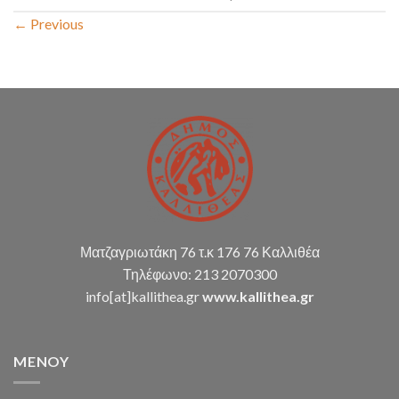
←
Previous
Ματζαγριωτάκη 76 τ.κ 176 76 Καλλιθέα
Τηλέφωνο: 213 2070300
info[at]kallithea.gr
www.kallithea.gr
MENOY