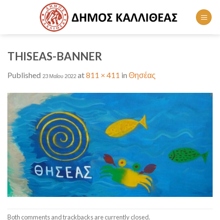
Skip
to
content
THISEAS-BANNER
Published
at
811 × 411
in
Θησέας
23 Μαΐου 2022
Both comments and trackbacks are currently closed.