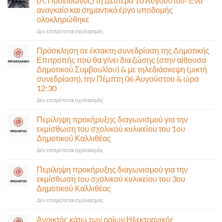
(Λ. Ποσειδώνος) τη Δευτέρα 10 Αυγούστου-Ένα
αναγκαίο και σημαντικό έργο υποδομής
ολοκληρώθηκε
στο
Δεν επιτρέπεται σχολιασμός
Παραδίδεται
στην
Πρόσκληση σε έκτακτη συνεδρίαση της Δημοτικής
κυκλοφορία
Επιτροπής που θα γίνει δια ζώσης (στην αίθουσα
η
Δημοτικού Συμβουλίου) & με τηλεδιάσκεψη (μικτή
Παλαιά
συνεδρίαση), την Πέμπτη 06 Αυγούστου & ώρα
Παραλιακή
12:30
(Λ.
Ποσειδώνος)
στο
Δεν επιτρέπεται σχολιασμός
τη
Πρόσκληση
Δευτέρα
σε
Περίληψη προκήρυξης διαγωνισμού για την
10
έκτακτη
εκμίσθωση του σχολικού κυλικείου του 1ου
Αυγούστου-
συνεδρίαση
Δημοτικού Καλλιθέας
Ένα
της
αναγκαίο
στο
Δεν επιτρέπεται σχολιασμός
Δημοτικής
και
Περίληψη
Επιτροπής
σημαντικό
προκήρυξης
που
Περίληψη προκήρυξης διαγωνισμού για την
έργο
διαγωνισμού
θα
εκμίσθωση του σχολικού κυλικείου του 3ου
υποδομής
για
γίνει
Δημοτικού Καλλιθέας
ολοκληρώθηκε
την
δια
στο
Δεν επιτρέπεται σχολιασμός
εκμίσθωση
ζώσης
Περίληψη
του
(στην
προκήρυξης
σχολικού
αίθουσα
Ανοικτός κάτω των ορίων Ηλεκτρονικός