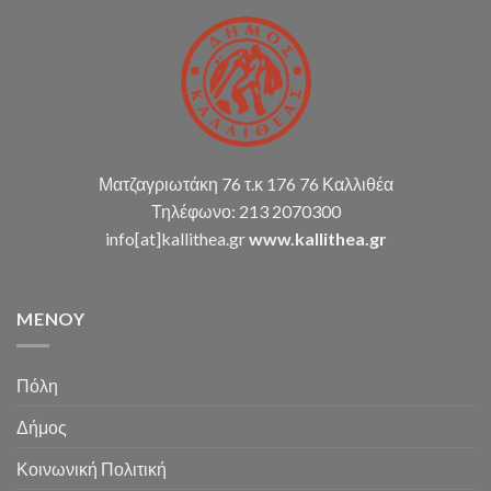
οικ.
καταστάσεων
κ.α.)
Ματζαγριωτάκη 76 τ.κ 176 76 Καλλιθέα
Τηλέφωνο: 213 2070300
info[at]kallithea.gr
www.kallithea.gr
MENOY
Πόλη
Δήμος
Κοινωνική Πολιτική