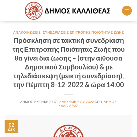
Skip
to
content
ΑΝΑΚΟΙΝΏΣΕΙΣ
,
ΣΥΝΕΔΡΙΆΣΕΙΣ ΕΠΙΤΡΟΠΉΣ ΠΟΙΌΤΗΤΑΣ ΖΩΉΣ
Πρόσκληση σε τακτική συνεδρίαση
της Επιτροπής Ποιότητας Ζωής που
θα γίνει δια ζώσης – (στην αίθουσα
Δημοτικού Συμβουλίου) & με
τηλεδιάσκεψη (μεικτή συνεδρίαση),
την Πέμπτη 8-12-2022 & ώρα 14:00
2 ΔΕΚΕΜΒΡΊΟΥ 2022
ΔΉΜΟΣ
ΚΑΛΛΙΘΈΑΣ
02
Δεκ