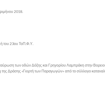
ριμήνου 2018.
ή του 23ου ΤοΠ.Φ.Υ.
ταύρωση των οδών Δόξης και Γρηγορίου Λαμπράκη στην Βορειο
ωση της Δράσης «Γιορτή των Παραγωγών» από το σύλλογο καταν