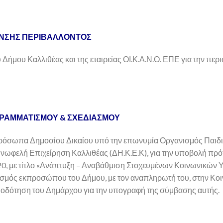
ΝΣΗΣ ΠΕΡΙΒΑΛΛΟΝΤΟΣ
ήμου Καλλιθέας και της εταιρείας ΟΙ.Κ.Α.Ν.Ο. ΕΠΕ για την περ
ΓΡΑΜΜΑΤΙΣΜΟΥ & ΣΧΕΔΙΑΣΜΟΥ
Πρόσωπα Δημοσίου Δικαίου υπό την επωνυμία Οργανισμός Παιδ
ινωφελή Επιχείρηση Καλλιθέας (ΔΗ.Κ.Ε.Κ), για την υποβολή πρ
20, με τίτλο «Ανάπτυξη – Αναβάθμιση Στοχευμένων Κοινωνικών
σμός εκπροσώπου του Δήμου, με τον αναπληρωτή του, στην Κοι
οδότηση του Δημάρχου για την υπογραφή της σύμβασης αυτής.