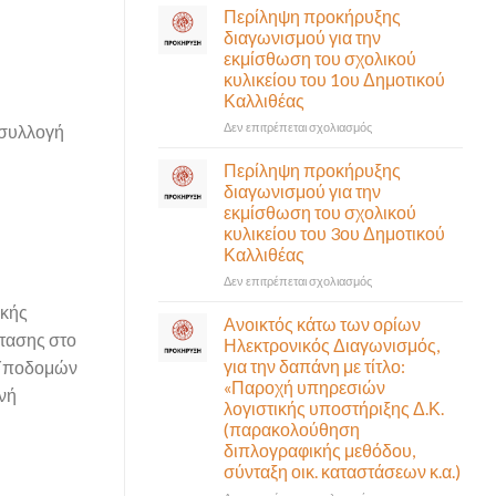
σε
Περίληψη προκήρυξης
αναγκαίο
έκτακτη
διαγωνισμού για την
και
συνεδρίαση
εκμίσθωση του σχολικού
σημαντικό
της
έργο
κυλικείου του 1ου Δημοτικού
Δημοτικής
υποδομής
Καλλιθέας
Επιτροπής
ολοκληρώθηκε
που
στο
Δεν επιτρέπεται σχολιασμός
ισυλλογή
θα
Περίληψη
γίνει
προκήρυξης
Περίληψη προκήρυξης
δια
διαγωνισμού
διαγωνισμού για την
ζώσης
για
εκμίσθωση του σχολικού
(στην
την
κυλικείου του 3ου Δημοτικού
αίθουσα
εκμίσθωση
Καλλιθέας
Δημοτικού
του
Συμβουλίου)
σχολικού
στο
Δεν επιτρέπεται σχολιασμός
&
κυλικείου
Περίληψη
ικής
με
του
προκήρυξης
Ανοικτός κάτω των ορίων
τηλεδιάσκεψη
1ου
διαγωνισμού
ότασης στο
Ηλεκτρονικός Διαγωνισμός,
(μικτή
Δημοτικού
για
για την δαπάνη με τίτλο:
 Υποδομών
συνεδρίαση),
Καλλιθέας
την
«Παροχή υπηρεσιών
την
νή
εκμίσθωση
λογιστικής υποστήριξης Δ.Κ.
Πέμπτη
του
06
(παρακολούθηση
σχολικού
Αυγούστου
διπλογραφικής μεθόδου,
κυλικείου
&
σύνταξη οικ. καταστάσεων κ.α.)
του
ώρα
3ου