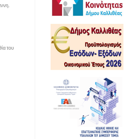
άννη.
ία του