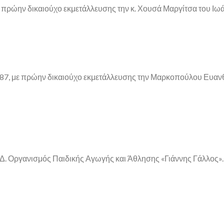
ε πρώην δικαιούχο εκμετάλλευσης την κ. Χουσά Μαργίτσα του Ιω
υ 87, με πρώην δικαιούχο εκμετάλλευσης την Μαρκοπούλου Ευανθ
Δ.Δ. Οργανισμός Παιδικής Αγωγής και Άθλησης «Γιάννης Γάλλος».