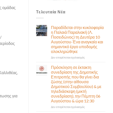
ής ομάδας
Τελευταία Νέα
Παραδίδεται στην κυκλοφορία
η Παλαιά Παραλιακή (Λ.
Ποσειδώνος) τη Δευτέρα 10
/
Αυγούστου-Ένα αναγκαίο και
περίοδος
σημαντικό έργο υποδομής
ολοκληρώθηκε
στο
Δεν επιτρέπεται σχολιασμός
Παραδίδεται
στην
Πρόσκληση σε έκτακτη
κυκλοφορία
συνεδρίαση της Δημοτικής
Καλλιθέας.
η
Επιτροπής που θα γίνει δια
Παλαιά
ζώσης (στην αίθουσα
Παραλιακή
Δημοτικού Συμβουλίου) & με
(Λ.
τηλεδιάσκεψη (μικτή
Ποσειδώνος)
στωσης για
συνεδρίαση), την Πέμπτη 06
τη
Αυγούστου & ώρα 12:30
Δευτέρα
10
στο
Δεν επιτρέπεται σχολιασμός
Αυγούστου-
Πρόσκληση
Ένα