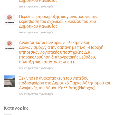
Δημοτικού Καλλιθέας
της
στο
Δεν επιτρέπεται σχολιασμός
Δημοτικής
Περίληψη
Επιτροπής
προκήρυξης
που
Περίληψη προκήρυξης διαγωνισμού για την
διαγωνισμού
θα
εκμίσθωση του σχολικού κυλικείου του 3ου
για
γίνει
Δημοτικού Καλλιθέας
την
δια
στο
Δεν επιτρέπεται σχολιασμός
εκμίσθωση
ζώσης
Περίληψη
του
(στην
προκήρυξης
σχολικού
αίθουσα
Ανοικτός κάτω των ορίων Ηλεκτρονικός
διαγωνισμού
κυλικείου
Δημοτικού
Διαγωνισμός, για την δαπάνη με τίτλο: «Παροχή
για
του
Συμβουλίου)
υπηρεσιών λογιστικής υποστήριξης Δ.Κ.
την
1ου
&
(παρακολούθηση διπλογραφικής μεθόδου,
εκμίσθωση
Δημοτικού
με
σύνταξη οικ. καταστάσεων κ.α.)
του
Καλλιθέας
τηλεδιάσκεψη
σχολικού
(μικτή
στο
Δεν επιτρέπεται σχολιασμός
κυλικείου
συνεδρίαση),
Ανοικτός
του
την
κάτω
Ξεκίνησε η ανακατασκευή του γηπέδου
3ου
Πέμπτη
των
ποδοσφαίρου στο Δημοτικό Πάρκο Αθλητισμού και
Δημοτικού
06
ορίων
Αναψυχής του Δήμου Καλλιθέας (Νιάρχος)
Καλλιθέας
Αυγούστου
Ηλεκτρονικός
&
στο
Δεν επιτρέπεται σχολιασμός
Διαγωνισμός,
ώρα
Ξεκίνησε
για
12:30
η
την
ανακατασκευή
δαπάνη
Κατηγορίες
του
με