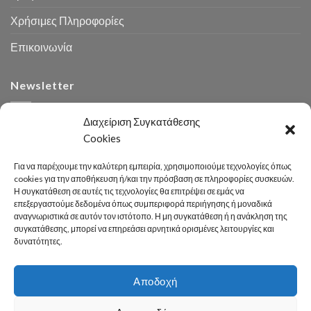
Χρήσιμες Πληροφορίες
Επικοινωνία
Newsletter
Διαχείριση Συγκατάθεσης
Cookies
Για να παρέχουμε την καλύτερη εμπειρία, χρησιμοποιούμε τεχνολογίες όπως
cookies για την αποθήκευση ή/και την πρόσβαση σε πληροφορίες συσκευών.
Η συγκατάθεση σε αυτές τις τεχνολογίες θα επιτρέψει σε εμάς να
Αναζήτηση
επεξεργαστούμε δεδομένα όπως συμπεριφορά περιήγησης ή μοναδικά
αναγνωριστικά σε αυτόν τον ιστότοπο. Η μη συγκατάθεση ή η ανάκληση της
συγκατάθεσης, μπορεί να επηρεάσει αρνητικά ορισμένες λειτουργίες και
δυνατότητες.
Αποδοχή
Developed 2026 by
enginius.gr