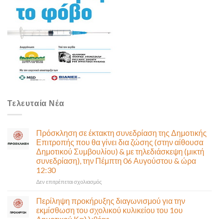
Τελευταία Νέα
Πρόσκληση σε έκτακτη συνεδρίαση της Δημοτικής
Επιτροπής που θα γίνει δια ζώσης (στην αίθουσα
Δημοτικού Συμβουλίου) & με τηλεδιάσκεψη (μικτή
συνεδρίαση), την Πέμπτη 06 Αυγούστου & ώρα
12:30
στο
Δεν επιτρέπεται σχολιασμός
Πρόσκληση
σε
Περίληψη προκήρυξης διαγωνισμού για την
έκτακτη
εκμίσθωση του σχολικού κυλικείου του 1ου
συνεδρίαση