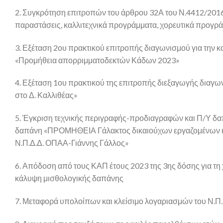
2. Συγκρότηση επιτροπών του άρθρου 32Α του Ν.4412/2016 γ
παραστάσεις, καλλιτεχνικά προγράμματα, χορευτικά προγρ
3. Εξέταση 2ου πρακτικού επιτροπής διαγωνισμού για την 
«Προμήθεια απορριμματοδεκτών Κάδων 2023»
4. Εξέταση 1ου πρακτικού της επιτροπής διεξαγωγής διαγω
στο Δ. Καλλιθέας»
5. Έγκριση τεχνικής περιγραφής-προδιαγραφών και Π/Υ δα
δαπάνη «ΠΡΟΜΗΘΕΙΑ Γάλακτος δικαιούχων εργαζομένων και 
Ν.Π.Δ.Δ. ΟΠΑΑ-Γιάννης Γάλλος»
6. Απόδοση από τους ΚΑΠ έτους 2023 της 3ης δόσης για τη 
κάλυψη μισθολογικής δαπάνης
7. Μεταφορά υπολοίπων και κλείσιμο λογαριασμών του Ν.Π.