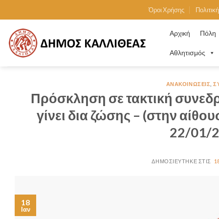
Skip
Όροι Χρήσης
Πολιτικ
to
content
Αρχική
Πόλη
Αθλητισμός
ΑΝΑΚΟΙΝΏΣΕΙΣ
,
Σ
Πρόσκληση σε τακτική συνεδρ
γίνει δια ζώσης – (στην αίθο
22/01/2
1
18
Ιαν