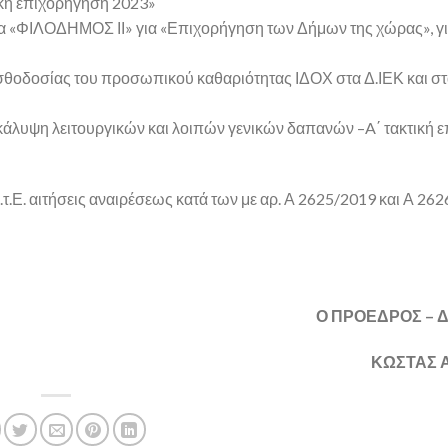
κή επιχορήγηση 2023»
 «ΦΙΛΟΔΗΜΟΣ ΙΙ» για «Επιχορήγηση των Δήμων της χώρας», γι
σθοδοσίας του προσωπικού καθαριότητας ΙΔΟΧ στα Δ.ΙΕΚ και σ
άλυψη λειτουργικών και λοιπών γενικών δαπανών –A΄ τακτική 
τ.Ε. αιτήσεις αναιρέσεως κατά των με αρ. Α 2625/2019 και Α 26
Ο ΠΡΟΕΔΡΟΣ –
ΚΩΣΤΑΣ 