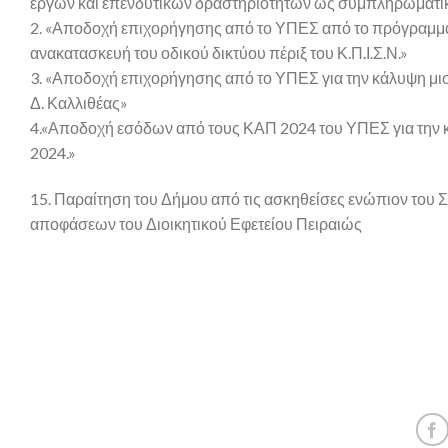
έργων και επενδυτικών δραστηριοτήτων ως συμπληρωματι
2. «Αποδοχή επιχορήγησης από το ΥΠΕΣ από το πρόγραμμα
ανακατασκευή του οδικού δικτύου πέριξ του Κ.Π.Ι.Σ.Ν.»
3. «Αποδοχή επιχορήγησης από το ΥΠΕΣ για την κάλυψη μι
Δ. Καλλιθέας»
4.«Αποδοχή εσόδων από τους ΚΑΠ 2024 του ΥΠΕΣ για την κ
2024.»
15. Παραίτηση του Δήμου από τις ασκηθείσες ενώπιον του Σ.
αποφάσεων του Διοικητικού Εφετείου Πειραιώς