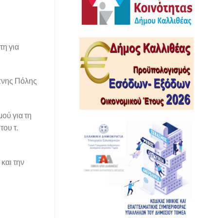
τη για
υπνης Πόλης
ού για τη
ου τ.
και την