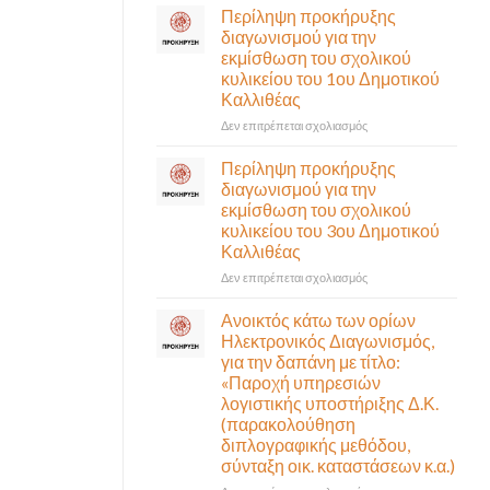
σε
Περίληψη προκήρυξης
αναγκαίο
έκτακτη
διαγωνισμού για την
και
συνεδρίαση
εκμίσθωση του σχολικού
σημαντικό
της
έργο
κυλικείου του 1ου Δημοτικού
Δημοτικής
υποδομής
Καλλιθέας
Επιτροπής
ολοκληρώθηκε
που
στο
Δεν επιτρέπεται σχολιασμός
θα
Περίληψη
γίνει
προκήρυξης
Περίληψη προκήρυξης
δια
διαγωνισμού
διαγωνισμού για την
ζώσης
για
εκμίσθωση του σχολικού
(στην
την
κυλικείου του 3ου Δημοτικού
αίθουσα
εκμίσθωση
Καλλιθέας
Δημοτικού
του
Συμβουλίου)
σχολικού
στο
Δεν επιτρέπεται σχολιασμός
&
κυλικείου
Περίληψη
με
του
προκήρυξης
Ανοικτός κάτω των ορίων
τηλεδιάσκεψη
1ου
διαγωνισμού
Ηλεκτρονικός Διαγωνισμός,
(μικτή
Δημοτικού
για
για την δαπάνη με τίτλο:
συνεδρίαση),
Καλλιθέας
την
«Παροχή υπηρεσιών
την
εκμίσθωση
λογιστικής υποστήριξης Δ.Κ.
Πέμπτη
του
06
(παρακολούθηση
σχολικού
Αυγούστου
διπλογραφικής μεθόδου,
κυλικείου
&
σύνταξη οικ. καταστάσεων κ.α.)
του
ώρα
3ου