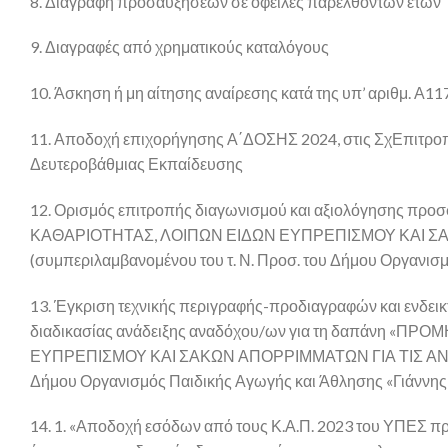
8. Διαγραφή προσαυξήσεων σε οφειλές παρελθόντων ετών
9. Διαγραφές από χρηματικούς καταλόγους
10. Άσκηση ή μη αίτησης αναίρεσης κατά της υπ’ αριθμ. Α1
11. Αποδοχή επιχορήγησης Α΄ΔΟΣΗΣ 2024, στις ΣχΕπιτροπ
Δευτεροβάθμιας Εκπαίδευσης
12. Ορισμός επιτροπής διαγωνισμού και αξιολόγησης πρ
ΚΑΘΑΡΙΟΤΗΤΑΣ, ΛΟΙΠΩΝ ΕΙΔΩΝ ΕΥΠΡΕΠΙΣΜΟΥ ΚΑΙ Σ
(συμπεριλαμβανομένου του τ. Ν. Προσ. του Δήμου Οργανισ
13. Έγκριση τεχνικής περιγραφής-προδιαγραφών και ενδει
διαδικασίας ανάδειξης αναδόχου/ων για τη δαπάνη «
ΕΥΠΡΕΠΙΣΜΟΥ ΚΑΙ ΣΑΚΩΝ ΑΠΟΡΡΙΜΜΑΤΩΝ ΓΙΑ ΤΙΣ ΑΝΑΓΚΕ
Δήμου Οργανισμός Παιδικής Αγωγής και Άθλησης «Γιάννης
14. 1. «Αποδοχή εσόδων από τους Κ.Α.Π. 2023 του ΥΠΕΣ π