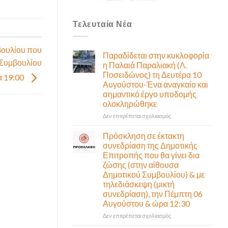
Τελευταία Νέα
βουλίου που
Παραδίδεται στην κυκλοφορία
 Συμβουλίου
η Παλαιά Παραλιακή (Λ.
Ποσειδώνος) τη Δευτέρα 10
α 19:00
Αυγούστου-Ένα αναγκαίο και
σημαντικό έργο υποδομής
ολοκληρώθηκε
στο
Δεν επιτρέπεται σχολιασμός
Παραδίδεται
στην
Πρόσκληση σε έκτακτη
κυκλοφορία
συνεδρίαση της Δημοτικής
η
Επιτροπής που θα γίνει δια
Παλαιά
ζώσης (στην αίθουσα
Παραλιακή
Δημοτικού Συμβουλίου) & με
(Λ.
τηλεδιάσκεψη (μικτή
Ποσειδώνος)
συνεδρίαση), την Πέμπτη 06
τη
Αυγούστου & ώρα 12:30
Δευτέρα
10
στο
Δεν επιτρέπεται σχολιασμός
Αυγούστου-
Πρόσκληση
Ένα