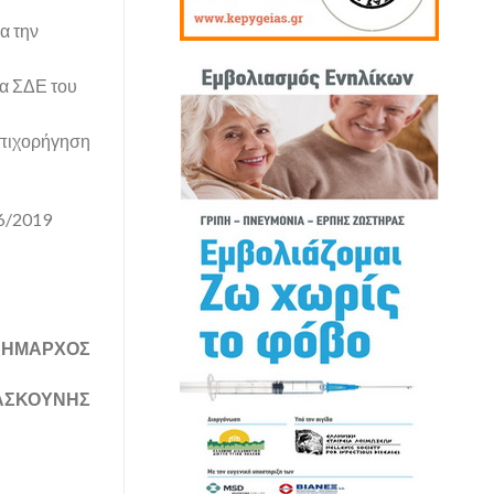
α την
τα ΣΔΕ του
επιχορήγηση
26/2019
 ΔΗΜΑΡΧΟΣ
ΑΣΚΟΥΝΗΣ