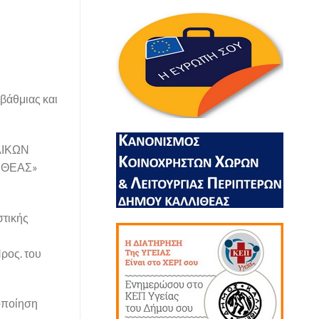
βάθμιας και
ΥΛΙΚΩΝ
ΙΘΕΑΣ»
στικής
ος. του
οποίηση