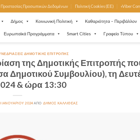
ή Προστασίας Προσωπικών Δεδομένων
Πολιτική Cookies (ΕΕ)
«Viber Co
Δήμος
Κοινωνική Πολιτική
Καθαριότητα – Περιβάλλον
Ευρωπαϊκά Προγράμματα
Smart Cities
Γραφείο Τύπου
ΥΝΕΔΡΙΆΣΕΙΣ ΔΗΜΟΤΙΚΉΣ ΕΠΙΤΡΟΠΉΣ
ίαση της Δημοτικής Επιτροπής πο
υσα Δημοτικού Συμβουλίου), τη Δευτ
024 & ώρα 13:30
8 ΙΑΝΟΥΑΡΊΟΥ 2024
ΔΉΜΟΣ ΚΑΛΛΙΘΈΑΣ