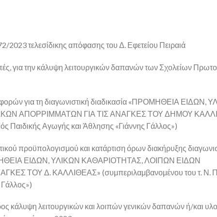
172/2023 τελεσίδικης απόφασης του Δ. Εφετείου Πειραιά
ές, για την κάλυψη λειτουργικών δαπανών των Σχολείων Πρωτο
οσφορών για τη διαγωνιστική διαδικασία «ΠΡΟΜΗΘΕΙΑ ΕΙΔΩΝ, 
ΑΚΩΝ ΑΠΟΡΡΙΜΜΑΤΩΝ ΓΙΑ ΤΙΣ ΑΝΑΓΚΕΣ ΤΟΥ ΔΗΜΟΥ ΚΑΛΛ
μός Παιδικής Αγωγής και Άθλησης «Γιάννης Γάλλος»)
κτικού προϋπολογισμού και κατάρτιση όρων διακήρυξης διαγωνι
ΠΡΟΜΗΘΕΙΑ ΕΙΔΩΝ, ΥΛΙΚΩΝ ΚΑΘΑΡΙΟΤΗΤΑΣ, ΛΟΙΠΩΝ ΕΙΔΩΝ
Σ ΤΟΥ Δ. ΚΑΛΛΙΘΕΑΣ» (συμπεριλαμβανομένου του τ. Ν. Πρ
 Γάλλος»)
ρος κάλυψη λειτουργικών και λοιπών γενικών δαπανών ή/και υλ