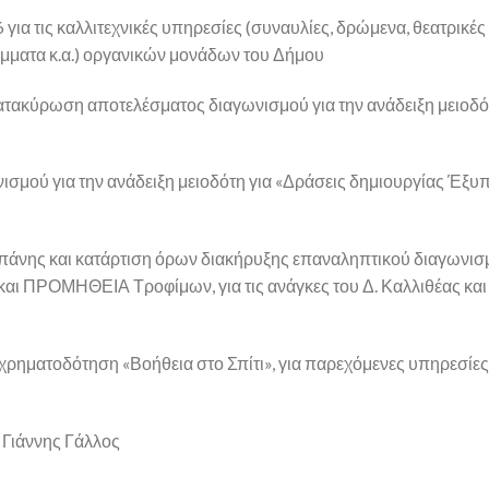
ια τις καλλιτεχνικές υπηρεσίες (συναυλίες, δρώμενα, θεατρικές
άμματα κ.α.) οργανικών μονάδων του Δήμου
κατακύρωση αποτελέσματος διαγωνισμού για την ανάδειξη μειοδό
νισμού για την ανάδειξη μειοδότη για «Δράσεις δημιουργίας Έξ
πάνης και κατάρτιση όρων διακήρυξης επαναληπτικού διαγωνισμ
ΠΡΟΜΗΘΕΙΑ Τροφίμων, για τις ανάγκες του Δ. Καλλιθέας και τ
χρηματοδότηση «Βοήθεια στο Σπίτι», για παρεχόμενες υπηρεσίες 
 Γιάννης Γάλλος