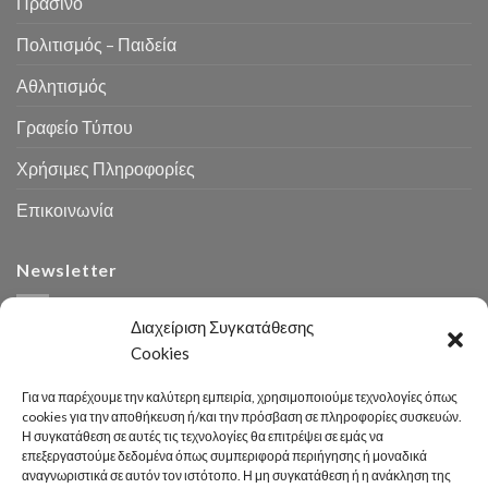
Πράσινο
Πολιτισμός – Παιδεία
Αθλητισμός
Γραφείο Τύπου
Χρήσιμες Πληροφορίες
Επικοινωνία
Newsletter
Διαχείριση Συγκατάθεσης
Cookies
Για να παρέχουμε την καλύτερη εμπειρία, χρησιμοποιούμε τεχνολογίες όπως
cookies για την αποθήκευση ή/και την πρόσβαση σε πληροφορίες συσκευών.
Η συγκατάθεση σε αυτές τις τεχνολογίες θα επιτρέψει σε εμάς να
Αναζήτηση
επεξεργαστούμε δεδομένα όπως συμπεριφορά περιήγησης ή μοναδικά
αναγνωριστικά σε αυτόν τον ιστότοπο. Η μη συγκατάθεση ή η ανάκληση της