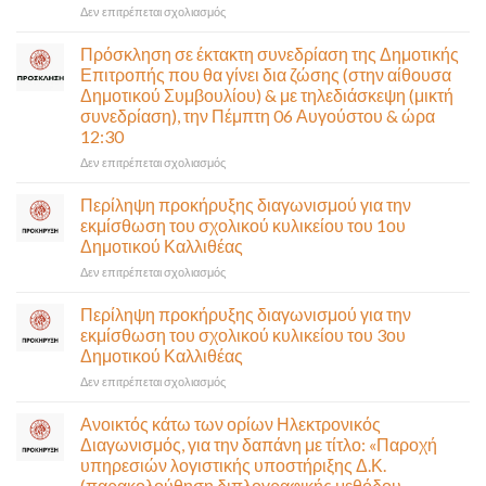
στο
Δεν επιτρέπεται σχολιασμός
Παραδίδεται
στην
Πρόσκληση σε έκτακτη συνεδρίαση της Δημοτικής
κυκλοφορία
Επιτροπής που θα γίνει δια ζώσης (στην αίθουσα
η
Δημοτικού Συμβουλίου) & με τηλεδιάσκεψη (μικτή
Παλαιά
συνεδρίαση), την Πέμπτη 06 Αυγούστου & ώρα
Παραλιακή
12:30
(Λ.
Ποσειδώνος)
στο
Δεν επιτρέπεται σχολιασμός
τη
Πρόσκληση
Δευτέρα
σε
Περίληψη προκήρυξης διαγωνισμού για την
10
έκτακτη
εκμίσθωση του σχολικού κυλικείου του 1ου
Αυγούστου-
συνεδρίαση
Δημοτικού Καλλιθέας
Ένα
της
αναγκαίο
στο
Δεν επιτρέπεται σχολιασμός
Δημοτικής
και
Περίληψη
Επιτροπής
σημαντικό
προκήρυξης
που
Περίληψη προκήρυξης διαγωνισμού για την
έργο
διαγωνισμού
θα
εκμίσθωση του σχολικού κυλικείου του 3ου
υποδομής
για
γίνει
Δημοτικού Καλλιθέας
ολοκληρώθηκε
την
δια
στο
Δεν επιτρέπεται σχολιασμός
εκμίσθωση
ζώσης
Περίληψη
του
(στην
προκήρυξης
σχολικού
αίθουσα
Ανοικτός κάτω των ορίων Ηλεκτρονικός
διαγωνισμού
κυλικείου
Δημοτικού
Διαγωνισμός, για την δαπάνη με τίτλο: «Παροχή
για
του
Συμβουλίου)
υπηρεσιών λογιστικής υποστήριξης Δ.Κ.
την
1ου
&
(παρακολούθηση διπλογραφικής μεθόδου,