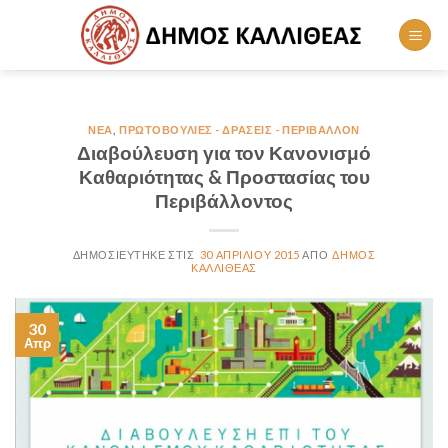
Skip
to
content
ΝΈΑ
,
ΠΡΩΤΟΒΟΥΛΊΕΣ - ΔΡΆΣΕΙΣ - ΠΕΡΙΒΆΛΛΟΝ
Διαβούλευση για τον Κανονισμό
Καθαριότητας & Προστασίας του
Περιβάλλοντος
30 ΑΠΡΙΛΊΟΥ 2015
ΔΉΜΟΣ
ΚΑΛΛΙΘΈΑΣ
30
Απρ